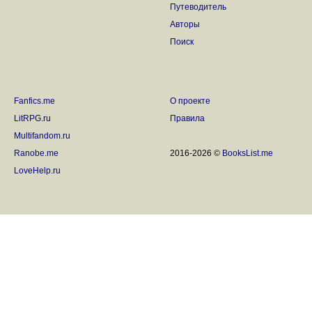
Путеводитель
Авторы
Поиск
Fanfics.me
О проекте
LitRPG.ru
Правила
Multifandom.ru
Ranobe.me
2016-2026 ©
BooksList.me
LoveHelp.ru