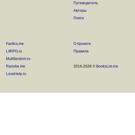
Путеводитель
Авторы
Поиск
Fanfics.me
О проекте
LitRPG.ru
Правила
Multifandom.ru
Ranobe.me
2016-2026 ©
BooksList.me
LoveHelp.ru