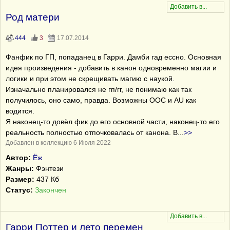
Род матери
444
3
17.07.2014
Фанфик по ГП, попаданец в Гарри. Дамби гад ессно. Основная
идея произведения - добавить в канон одновременно магии и
логики и при этом не скрещивать магию с наукой.
Изначально планировался не гп/гг, не понимаю как так
получилось, оно само, правда. Возможны OOC и AU как
водится.
Я наконец-то довёл фик до его основной части, наконец-то его
реальность полностью отпочковалась от канона. В
...
>>
Добавлен в коллекцию 6 Июля 2022
Автор:
Ёж
Жанры:
Фэнтези
Размер:
437 Кб
Статус:
Закончен
Гарри Поттер и лето перемен