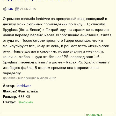
246
21.06.2015
Огромное спасибо lorddwar за прекрасный фик, вошедший в
десятку моих любимых произведений по миру ГП.; спасибо
Spyglass (бета: Ливли) и Фикрайтеру, на страничке которого я
нашел перевод первых 6 глав. И собственно аннотация, взятая
оттуда же: После смерти крестного Гарри осознает, что им
манипулируют все, кому не лень, и решает взять жизнь в свои
руки. Новые друзья и союзники, новые знания и умения, и,
конечно, любовь - куда же без нее/ PS: перевод глав 1-6 -
Spyglass; перевод главы 7 и далее - Rapax PS. Удалил главу 7
из общего файла. В скором времени она отправится на
переделку.
Добавлен в коллекцию 6 Июля 2022
Автор:
lorddwar
Жанры:
Фантастика
Размер:
685 Кб
Статус:
Закончен