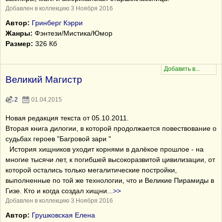
Добавлен в коллекцию 3 Ноября 2016
Автор:
Гринберг Кэрри
Жанры:
Фэнтези/Мистика/Юмор
Размер:
326 Кб
Великий Магистр
2
01.04.2015
Новая редакция текста от 05.10.2011.
Вторая книга дилогии, в которой продолжается повествование о
судьбах героев "Багровой зари "
История хищников уходит корнями в далёкое прошлое - на
многие тысячи лет, к погибшей высокоразвитой цивилизации, от
которой остались только мегалитические постройки,
выполненные по той же технологии, что и Великие Пирамиды в
Гизе. Кто и когда создал хищни
...
>>
Добавлен в коллекцию 3 Ноября 2016
Автор:
Грушковская Елена