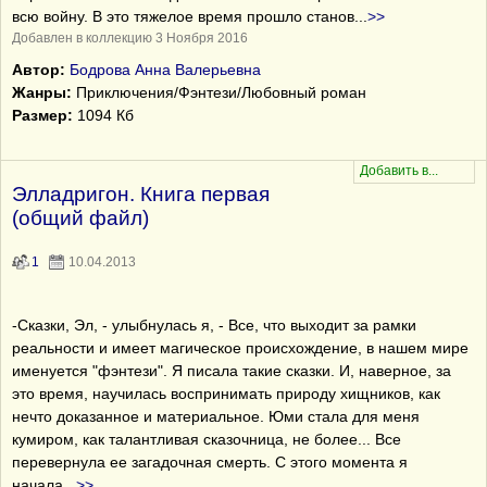
всю войну. В это тяжелое время прошло станов
...
>>
Добавлен в коллекцию 3 Ноября 2016
Автор:
Бодрова Анна Валерьевна
Жанры:
Приключения/Фэнтези/Любовный роман
Размер:
1094 Кб
Элладригон. Книга первая
(общий файл)
1
10.04.2013
-Сказки, Эл, - улыбнулась я, - Все, что выходит за рамки
реальности и имеет магическое происхождение, в нашем мире
именуется "фэнтези". Я писала такие сказки. И, наверное, за
это время, научилась воспринимать природу хищников, как
нечто доказанное и материальное. Юми стала для меня
кумиром, как талантливая сказочница, не более... Все
перевернула ее загадочная смерть. С этого момента я
начала
...
>>