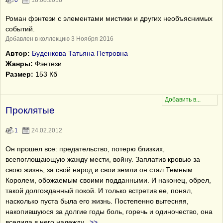
0
18.08.2018
Роман фэнтези с элементами мистики и других необъяснимых
событий.
Добавлен в коллекцию 3 Ноября 2016
Автор:
Буденкова Татьяна Петровна
Жанры:
Фэнтези
Размер:
153 Кб
Проклятые
1
24.02.2012
Он прошел все: предательство, потерю близких,
всепоглощающую жажду мести, войну. Заплатив кровью за
свою жизнь, за свой народ и свои земли он стал Темным
Королем, обожаемым своими подданными. И наконец, обрел,
такой долгожданный покой. И только встретив ее, понял,
насколько пуста была его жизнь. Постепенно вытесняя,
накопившуюся за долгие годы боль, горечь и одиночество, она
вселила в него надежду
...
>>