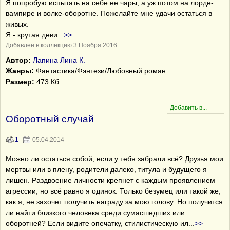
Я попробую испытать на себе ее чары, а уж потом на лорде-
вампире и волке-оборотне. Пожелайте мне удачи остаться в
живых.
Я - крутая деви
...
>>
Добавлен в коллекцию 3 Ноября 2016
Автор:
Лапина Лина К.
Жанры:
Фантастика/Фэнтези/Любовный роман
Размер:
473 Кб
Оборотный случай
1
05.04.2014
Можно ли остаться собой, если у тебя забрали всё? Друзья мои
мертвы или в плену, родители далеко, титула и будущего я
лишен. Раздвоение личности крепнет с каждым проявлением
агрессии, но всё равно я одинок. Только безумец или такой же,
как я, не захочет получить награду за мою голову. Но получится
ли найти близкого человека среди сумасшедших или
оборотней? Если видите опечатку, стилистическую ил
...
>>