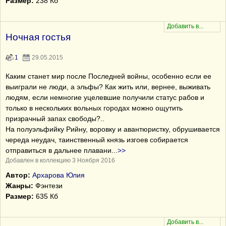
Размер:
238 Кб
Ночная гостья
1
29.05.2015
Каким станет мир после Последней войны, особенно если ее
выиграли не люди, а эльфы? Как жить или, вернее, выживать
людям, если немногие уцелевшие получили статус рабов и
только в нескольких вольных городах можно ощутить
призрачный запах свободы?..
На полуэльфийку Рийну, воровку и авантюристку, обрушивается
череда неудач, таинственный князь изгоев собирается
отправиться в дальнее плавани
...
>>
Добавлен в коллекцию 3 Ноября 2016
Автор:
Архарова Юлия
Жанры:
Фэнтези
Размер:
635 Кб