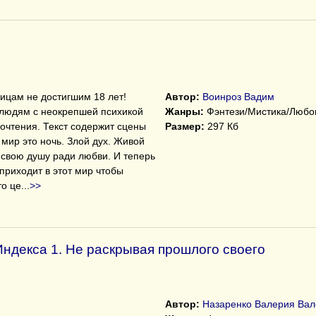
ицам не достигшим 18 лет!
Автор:
Воинроз Вадим
людям с неокрепшей психикой
Жанры:
Фэнтези/Мистика/Любо
рочтения. Текст содержит сцены
Размер:
297 Кб
 мир это ночь. Злой дух. Живой
 свою душу ради любви. И теперь
приходит в этот мир чтобы
то це
...
>>
ндекса 1. Не раскрывая прошлого своего
Автор:
Назаренко Валерия Вал