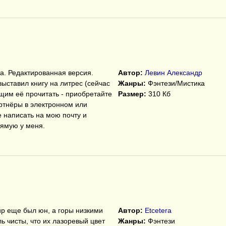
. Редактированная версия.
Автор:
Левин Александр
 выставил книгу на литрес (сейчас
Жанры:
Фэнтези/Мистика
щим её прочитать - приобретайте
Размер:
310 Кб
артнёры в электронном или
е написать на мою почту и
ямую у меня.
ир еще был юн, а горы низкими
Автор:
Etcetera
ь чисты, что их лазоревый цвет
Жанры:
Фэнтези