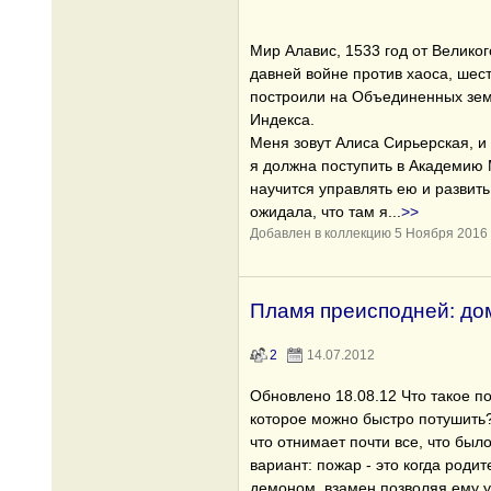
Мир Алавис, 1533 год от Великог
давней войне против хаоса, шес
построили на Объединенных зе
Индекса.
Меня зовут Алиса Сирьерская, и
я должна поступить в Академию 
научится управлять ею и развить
ожидала, что там я
...
>>
Добавлен в коллекцию 5 Ноября 2016
Пламя преисподней: до
2
14.07.2012
Обновлено 18.08.12 Что такое п
которое можно быстро потушить?
что отнимает почти все, что бы
вариант: пожар - это когда роди
демоном, взамен позволяя ему ун