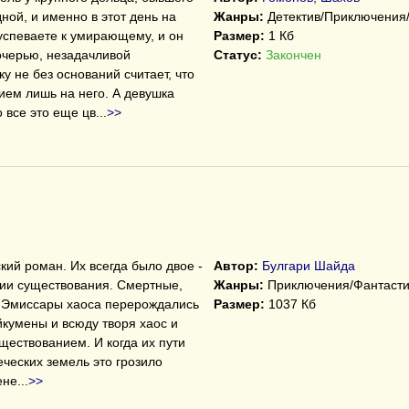
ной, и именно в этот день на
Жанры:
Детектив/Приключения
успеваете к умирающему, и он
Размер:
1 Кб
дочерью, незадачливой
Статус:
Закончен
у не без оснований считает, что
ием лишь на него. А девушка
 все это еще цв
...
>>
ий роман. Их всегда было двое -
Автор:
Булгари Шайда
нии существования. Смертные,
Жанры:
Приключения/Фантасти
- Эмиссары хаоса перерождались
Размер:
1037 Кб
йкумены и всюду творя хаос и
ествованием. И когда их пути
еческих земель это грозило
ене
...
>>