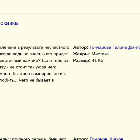
сказка
калечена в результате несчастного
Автор:
Гончарова Галина Дмит
икогда ведь не знаешь кто придет
Жанры:
Мистика
импатичный вампир? Если тебе за
Размер:
41 Кб
ву - не стоит так уж за него
много быстрее вампиров, но и к
юбить... Чего не бывает в
тель у крупного дельца, бывшего
Автор:
Гомонов, Шахов