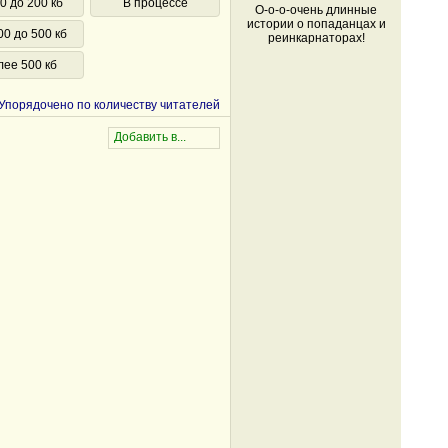
0 до 200 кб
В процессе
О-о-о-очень длинные
истории о попаданцах и
00 до 500 кб
реинкарнаторах!
лее 500 кб
Упорядочено по количеству читателей