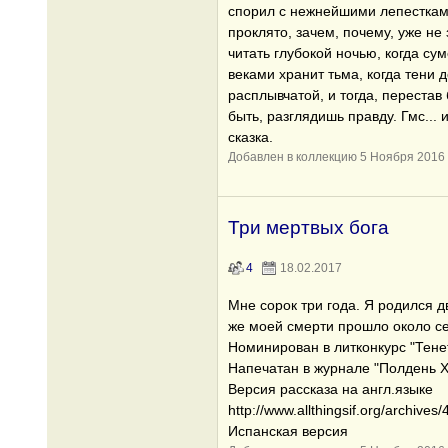
спорил с нежнейшими лепестками
проклято, зачем, почему, уже не 
читать глубокой ночью, когда су
веками хранит тьма, когда тени 
расплывчатой, и тогда, перестав
быть, разглядишь правду. Гмс...
сказка.
Добавлен в коллекцию 5 Ноября 2016
Три мертвых бога
4
18.02.2017
Мне сорок три года. Я родился д
же моей смерти прошло около се
Номинирован в литконкурс "Тене
Напечатан в журнале "Полдень XX
Версия рассказа на англ.языке
http://www.allthingsif.org/archives/
Испанская версия