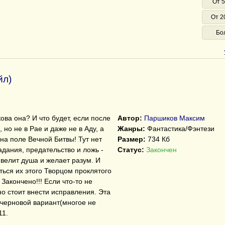
От 5
От 2
Бо
йл)
ова она? И что будет, если после
Автор:
Паршиков Максим
 но не в Рае и даже не в Аду, а
Жанры:
Фантастика/Фэнтези
на поле Вечной Битвы! Тут нет
Размер:
734 Кб
адания, предательство и ложь -
Статус:
Закончен
 велит душа и желает разум. И
ться их этого Творцом проклятого
Закончено!!! Если что-то не
о стоит внести исправления. Эта
 черновой вариант(многое не
11.