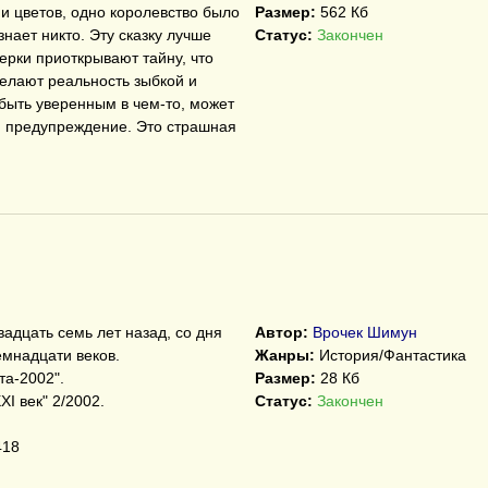
 цветов, одно королевство было
Размер:
562 Кб
знает никто. Эту сказку лучше
Статус:
Закончен
мерки приоткрывают тайну, что
делают реальность зыбкой и
 быть уверенным в чем-то, может
 и предупреждение. Это страшная
вадцать семь лет назад, со дня
Автор:
Врочек Шимун
мнадцати веков.
Жанры:
История/Фантастика
та-2002".
Размер:
28 Кб
I век" 2/2002.
Статус:
Закончен
418