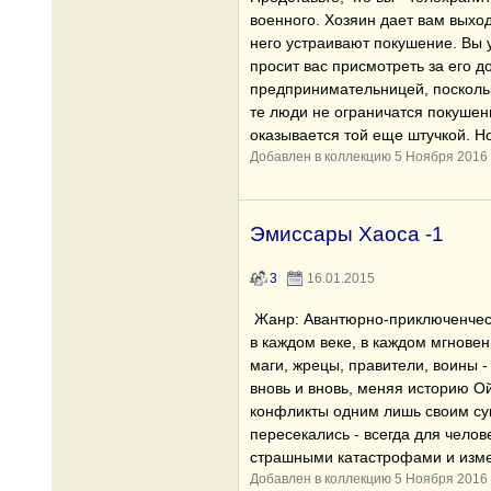
военного. Хозяин дает вам выход
него устраивают покушение. Вы 
просит вас присмотреть за его 
предпринимательницей, поскольк
те люди не ограничатся покушен
оказывается той еще штучкой. Но
Добавлен в коллекцию 5 Ноября 2016
Эмиссары Хаоса -1
3
16.01.2015
Жанр: Авантюрно-приключенческ
в каждом веке, в каждом мгнове
маги, жрецы, правители, воины 
вновь и вновь, меняя историю О
конфликты одним лишь своим сущ
пересекались - всегда для челов
страшными катастрофами и изм
Добавлен в коллекцию 5 Ноября 2016