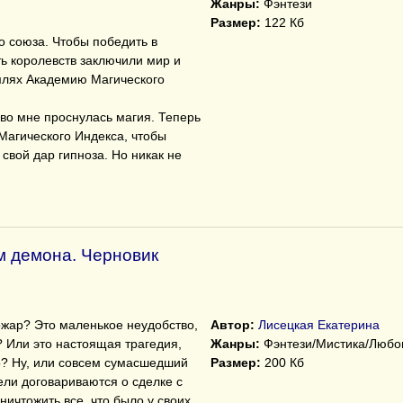
Жанры:
Фэнтези
Размер:
122 Кб
о союза. Чтобы победить в
ть королевств заключили мир и
млях Академию Магического
 во мне проснулась магия. Теперь
Магического Индекса, чтобы
 свой дар гипноза. Но никак не
м демона. Черновик
ожар? Это маленькое неудобство,
Автор:
Лисецкая Екатерина
 Или это настоящая трагедия,
Жанры:
Фэнтези/Мистика/Любо
ло? Ну, или совсем сумасшедший
Размер:
200 Кб
тели договариваются о сделке с
ичтожить все, что было у своих