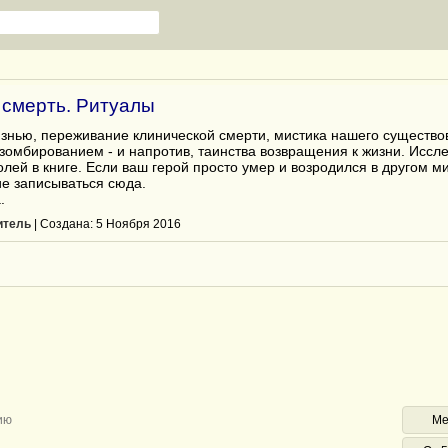
 смерть. Ритуалы
знью, переживание клинической смерти, мистика нашего существов
омбированием - и напротив, таинства возвращения к жизни. Иссл
лей в книге. Если ваш герой просто умер и возродился в другом м
ие записываться сюда.
.
итель
| Cоздана: 5 Ноября 2016
ию
Ме