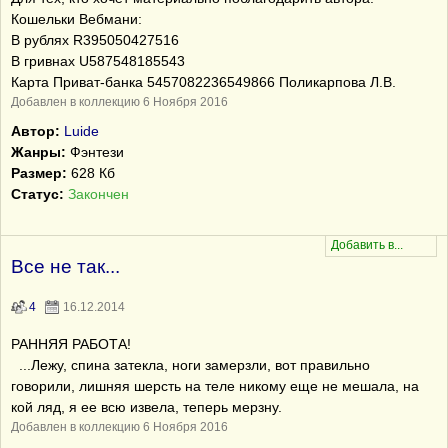
Кошельки Вебмани:
В рублях R395050427516
В гривнах U587548185543
Карта Приват-банка 5457082236549866 Поликарпова Л.В.
Добавлен в коллекцию 6 Ноября 2016
Автор:
Luide
Жанры:
Фэнтези
Размер:
628 Кб
Статус:
Закончен
Все не так...
4
16.12.2014
РАННЯЯ РАБОТА!
...Лежу, спина затекла, ноги замерзли, вот правильно
говорили, лишняя шерсть на теле никому еще не мешала, на
кой ляд, я ее всю извела, теперь мерзну.
Добавлен в коллекцию 6 Ноября 2016