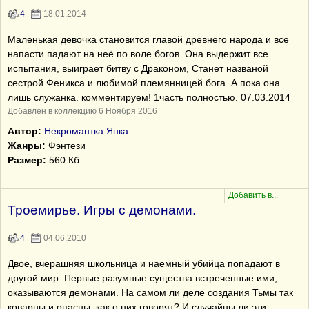
4
18.01.2014
Маленькая девочка становится главой древнего народа и все
напасти падают на неё по воле богов. Она выдержит все
испытания, выиграет битву с Драконом, Станет названой
сестрой Феникса и любимой племянницей бога. А пока она
лишь служанка. комментируем! 1часть полностью. 07.03.2014
Добавлен в коллекцию 6 Ноября 2016
Автор:
Некромантка Янка
Жанры:
Фэнтези
Размер:
560 Кб
Троемирье. Игры с демонами.
4
04.06.2010
Двое, вчерашняя школьница и наемный убийца попадают в
другой мир. Первые разумные существа встреченные ими,
оказываются демонами. На самом ли деле создания Тьмы так
коварны и опасны, как о них говорят? И случайны ли эти