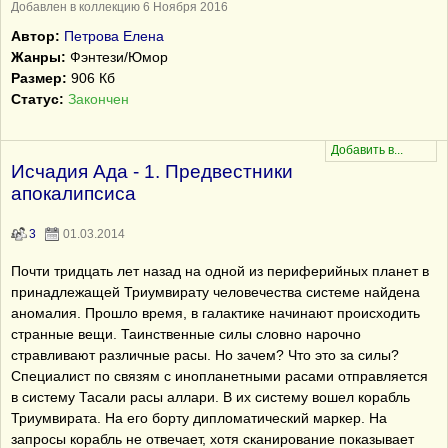
Добавлен в коллекцию 6 Ноября 2016
Автор:
Петрова Елена
Жанры:
Фэнтези/Юмор
Размер:
906 Кб
Статус:
Закончен
Исчадия Ада - 1. Предвестники
апокалипсиса
3
01.03.2014
Почти тридцать лет назад на одной из периферийных планет в
принадлежащей Триумвирату человечества системе найдена
аномалия. Прошло время, в галактике начинают происходить
странные вещи. Таинственные силы словно нарочно
стравливают различные расы. Но зачем? Что это за силы?
Специалист по связям с инопланетными расами отправляется
в систему Тасали расы аллари. В их систему вошел корабль
Триумвирата. На его борту дипломатический маркер. На
запросы корабль не отвечает, хотя сканирование показывает