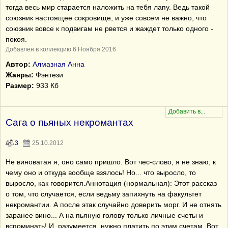
тогда весь мир старается наложить на тебя лапу. Ведь такой
союзник настоящее сокровище, и уже совсем не важно, что
союзник вовсе к подвигам не рвется и жаждет только одного -
покоя.
Добавлен в коллекцию 6 Ноября 2016
Автор:
Алмазная Анна
Жанры:
Фэнтези
Размер:
933 Кб
Сага о пьяных некромантах
3
25.10.2012
Не виноватая я, оно само пришло. Вот чес-слово, я не знаю, к
чему оно и откуда вообще взялось! Но... что выросло, то
выросло, как говорится.Аннотация (нормальная): Этот рассказ
о том, что случается, если ведьму запихнуть на факультет
некромантии. А после этак случайно доверить морг. И не отнять
заранее вино... А на пьяную голову только личные счеты и
вспоминать! И, разумеется, нужно платить по этим счетам. Вот