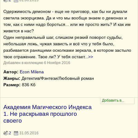
2
01.06.2013
Одержимость демоном - еще не приговор, как бы ни думали
светила экзорцизма. Да и что мы вообще знаем о демонах и
том, как с ними надо бороться... или же просто жить? И как им
живется в нас?
Один неправильный шаг, слишком резкий поворот судьбы,
небольшая ложь, чужая зависть и всё что у тебя было,
разбивается ранящими осколками зеркала, в котором застыло
твое отражение. Твое ли? У тебя остает
...
>>
Добавлен в коллекцию 6 Ноября 2016
Автор:
Econ Milena
Жанры:
Детектив/Фэнтези/Любовный роман
Размер:
836 Кб
Академия Магического Индекса
1. Не раскрывая прошлого
своего
2
31.05.2016