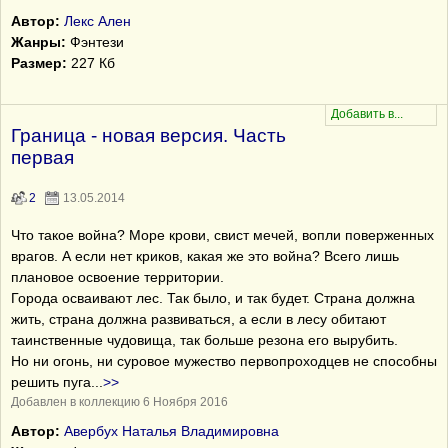
Автор:
Лекс Ален
Жанры:
Фэнтези
Размер:
227 Кб
Граница - новая версия. Часть
первая
2
13.05.2014
Что такое война? Море крови, свист мечей, вопли поверженных
врагов. А если нет криков, какая же это война? Всего лишь
плановое освоение территории.
Города осваивают лес. Так было, и так будет. Страна должна
жить, страна должна развиваться, а если в лесу обитают
таинственные чудовища, так больше резона его вырубить.
Но ни огонь, ни суровое мужество первопроходцев не способны
решить пуга
...
>>
Добавлен в коллекцию 6 Ноября 2016
Автор:
Авербух Наталья Владимировна