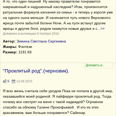
А то, что один лишний. Ну какому правителю понравится
накрашенный и надушенный наследник? Итак, произносится
ритуальная формула изгнания из семьи - и теперь у короля уже
на одного сына меньше. И начинается путь нового Верховного
жреца почти забытой богини Ночи. А на пути встанут другие
жрецы и другие боги, рядом окажутся новые друзья и с
...
>>
Добавлен в коллекцию 6 Ноября 2016
Автор:
Зимина Светлана Сергеевна
Жанры:
Фэнтези
Размер:
1191 Кб
"Проклятый род".(черновик).
5
12.09.2015
Я всю жизнь считала себя уродом.Пока не попала в другой мир,
оказавшийся моей родиной. Я лайферри проклятый род. Тогда
почему все смотрят на меня с такой надеждой? Огромное
спасибо за обложку Галине Прокофьевой . И кто из этих
красавчиков, вам больше понравился? Сайенар