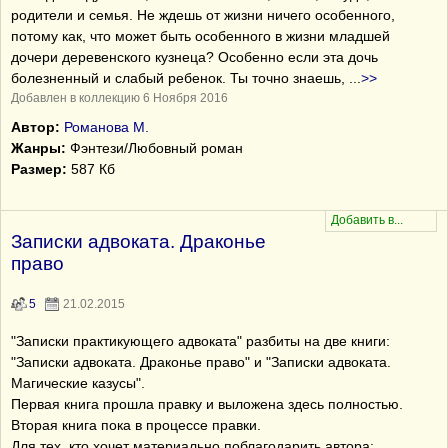
родители и семья. Не ждешь от жизни ничего особенного,
потому как, что может быть особенного в жизни младшей
дочери деревенского кузнеца? Особенно если эта дочь
болезненный и слабый ребенок. Ты точно знаешь,
...
>>
Добавлен в коллекцию 6 Ноября 2016
Автор:
Романова М.
Жанры:
Фэнтези/Любовный роман
Размер:
587 Кб
Записки адвоката. Драконье
право
5
21.02.2015
"Записки практикующего адвоката" разбиты на две книги:
"Записки адвоката. Драконье право" и "Записки адвоката.
Магические казусы".
Первая книга прошла правку и выложена здесь полностью.
Вторая книга пока в процессе правки.
Для тех, кто хочет материально поблагодарить автора: