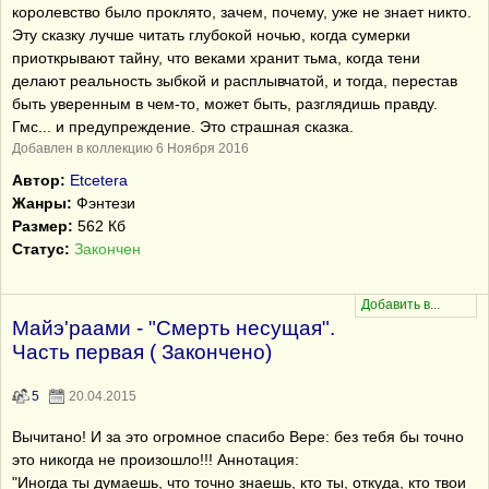
королевство было проклято, зачем, почему, уже не знает никто.
Эту сказку лучше читать глубокой ночью, когда сумерки
приоткрывают тайну, что веками хранит тьма, когда тени
делают реальность зыбкой и расплывчатой, и тогда, перестав
быть уверенным в чем-то, может быть, разглядишь правду.
Гмс... и предупреждение. Это страшная сказка.
Добавлен в коллекцию 6 Ноября 2016
Автор:
Etcetera
Жанры:
Фэнтези
Размер:
562 Кб
Статус:
Закончен
Майэ'раами - "Смерть несущая".
Часть первая ( Закончено)
5
20.04.2015
Вычитано! И за это огромное спасибо Вере: без тебя бы точно
это никогда не произошло!!! Аннотация:
"Иногда ты думаешь, что точно знаешь, кто ты, откуда, кто твои