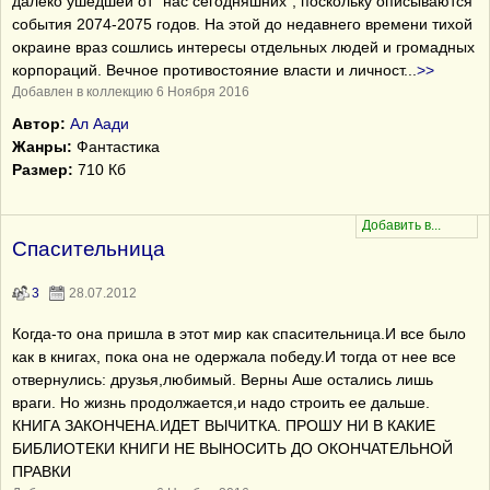
далеко ушедшей от "нас сегодняшних", поскольку описываются
события 2074-2075 годов. На этой до недавнего времени тихой
окраине враз сошлись интересы отдельных людей и громадных
корпораций. Вечное противостояние власти и личност
...
>>
Добавлен в коллекцию 6 Ноября 2016
Автор:
Ал Аади
Жанры:
Фантастика
Размер:
710 Кб
Спасительница
3
28.07.2012
Когда-то она пришла в этот мир как спасительница.И все было
как в книгах, пока она не одержала победу.И тогда от нее все
отвернулись: друзья,любимый. Верны Аше остались лишь
враги. Но жизнь продолжается,и надо строить ее дальше.
КНИГА ЗАКОНЧЕНА.ИДЕТ ВЫЧИТКА. ПРОШУ НИ В КАКИЕ
БИБЛИОТЕКИ КНИГИ НЕ ВЫНОСИТЬ ДО ОКОНЧАТЕЛЬНОЙ
ПРАВКИ