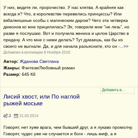
У них, видите ли, пророчество. У нас клятва. А крайняя как
всегда я? Что, в королевстве перевелись принцессы? Или
взбалмошные особы с магическим даром? Чего эта четверка
демонов ко мне прицепилась? Эх, говорили мне "не лезь", но
разве я послушаю. Вот и получила жениха и целое Царство в
придачу. А что мне с ними делать? Тут думаешь, как бы из
своего не выгнали. Да, и для начала разъясните, кто он -
...
>>
Добавлен в коллекцию 6 Ноября 2016
Автор:
Жданова Светлана
Жанры:
Фэнтези/Любовный роман
Размер:
645 Кб
Лисий хвост, или По наглой
рыжей моське
2
31.03.2014
Говорят, нет хуже врага, чем бывший друг, а я лукаво промолчу.
Говорят, чудес уже не случается и боги - лишь миф, а я