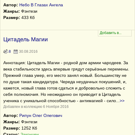
Автор:
Небо В Глазах Ангела
Жанры:
Фэнтези
Размер:
433 Кб
Цитадель Магии
8
30.08.2016
Аннотация: Цитадель Магии - родной дом армии чародеев. За
века стабильности здесь впервые грядут серьёзные перемены.
Прежний глава умер, его место занял новый. Большинству не
по душе такая кандидатура. Череда неудачных покушений, и,
кажется, новый глава готов сдаться и добровольно сложить с
себя полномочия. Но неожиданно он приводит в Цитадель
ученика с уникальной способностью - антимагией - сило
...
>>
Добавлен в коллекцию 6 Ноября 2016
Автор:
Рипун Олег Олегович
Жанры:
Фэнтези
Размер:
1252 Кб
Статус:
Закончен