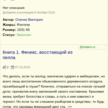
Нет описания
Добавлен в коллекцию 6 Ноября 2016
Автор:
Оленик Виктория
Жанры:
Фэнтези
Размер:
1031 Кб
Статус:
Закончен
Книга 1. Феникс, восстающий из
пепла
2
07.10.2016
Что делать, если ты молод, магически одарен и амбициозен, но
всего лишь воспитанник обыкновенного деревенского колдуна,
прозябающий в глуши? Конечно, отправиться на поиски лучшей
доли, прихватив книгу заклинаний своего наставника. Красивая
жизнь требует богатства и славы, а путь к ним извилист и
тернист. Но если ты не слишком разборчив в средствах, то будь
готов, что однажды вчерашний друг ста
...
>>