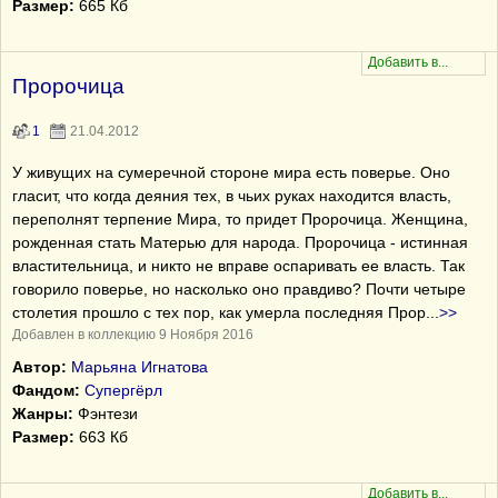
Размер:
665 Кб
Пророчица
1
21.04.2012
У живущих на сумеречной стороне мира есть поверье. Оно
гласит, что когда деяния тех, в чьих руках находится власть,
переполнят терпение Мира, то придет Пророчица. Женщина,
рожденная стать Матерью для народа. Пророчица - истинная
властительница, и никто не вправе оспаривать ее власть. Так
говорило поверье, но насколько оно правдиво? Почти четыре
столетия прошло с тех пор, как умерла последняя Прор
...
>>
Добавлен в коллекцию 9 Ноября 2016
Автор:
Марьяна Игнатова
Фандом:
Супергёрл
Жанры:
Фэнтези
Размер:
663 Кб