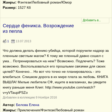
Жанры:
Фэнтези/Любовный роман/Юмор
Размер:
1527 Кб
Сердце феникса. Возрождение
из пепла
1
13.07.2013
Что должна делать феникс-убийца, которой поручили надзор за
пленным светлым магом? К тому же пленный давно сошел с
ума... Потренироваться на нем? Возможно. Подлечить? Тоже
возможно. Воспользоваться его прошлыми связями для своих
целей? Конечно... Но вот что точно не планировалось - это
влюбиться. Слишком дорога в их мире плата за любовь. КНИГА
ВЫШЛА! Милые любители СФ, ищите в магазинах, вы увидите
книгу раньше меня Клип: http://www.youtube.com/watch?
v=yVTaupiPSZo
Добавлен в коллекцию 9 Ноября 2016
Автор:
Белова Елена
Жанры:
Приключения/Фэнтези/Любовный роман