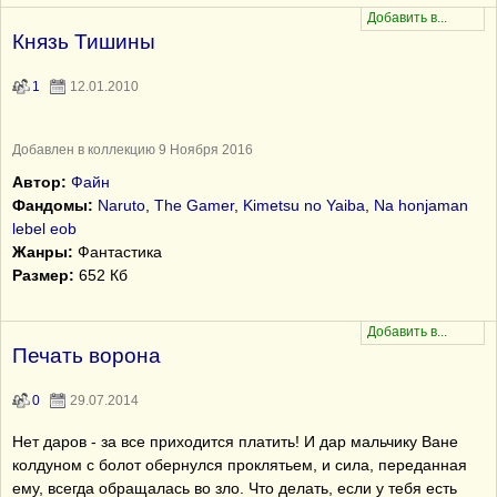
Князь Тишины
1
12.01.2010
Добавлен в коллекцию 9 Ноября 2016
Автор:
Файн
Фандомы:
Naruto
,
The Gamer
,
Kimetsu no Yaiba
,
Na honjaman
lebel eob
Жанры:
Фантастика
Размер:
652 Кб
Печать ворона
0
29.07.2014
Нет даров - за все приходится платить! И дар мальчику Ване
колдуном с болот обернулся проклятьем, и сила, переданная
ему, всегда обращалась во зло. Что делать, если у тебя есть