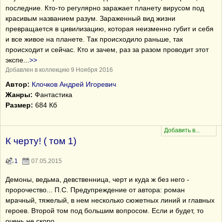
последние. Кто-то регулярно заражает планету вирусом под
красивым названием разум. Зараженный вид жизни
превращается в цивилизацию, которая неизменно губит и себя
и все живое на планете. Так происходило раньше, так
происходит и сейчас. Кто и зачем, раз за разом проводит этот
экспе
...
>>
Добавлен в коллекцию 9 Ноября 2016
Автор:
Клочков Андрей Игоревич
Жанры:
Фантастика
Размер:
684 Кб
К черту! ( том 1)
1
07.05.2015
Демоны, ведьма, девственница, черт и куда ж без него -
пророчество... П.С. Предупреждение от автора: роман
мрачный, тяжелый, в нем несколько сюжетных линий и главных
героев. Второй том под большим вопросом. Если и будет, то
очень не скоро...