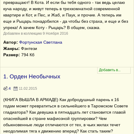
превращают! В Кота. И если бы тебя одного - так ведь целаю
куча народу, и живут теперь в трехкомнатной современной
квартире и Кот, и Пес, и Жаб, и Паук, и прочие. А теперь им
еще и Рыцарь понадобился - да чтобы без страха, и еще и без
упрека! А зачем Коту - Рыцарь? В общем, сказка.
Добавлен в коллекцию 9 Ноября 2016
Автор:
Фортунская Светлана
Жанры:
Фэнтези
Размер:
794 Кб
1. Орден Необычных
4
11.02.2015
(КНИГА ВЫШЛА В АРМАДЕ) Как добродушный парень к 16
годам может превратиться в сильнейшего в Таромском Совете
гладиатора? Как девушка в пятнадцать лет становится главой
опаснейшей в стране мафиозной группировки? Чем
обыкновенные люди отличаются от тех, в чьих жилах течет
неодолимая тяга к движению вперед? Как стать таким?