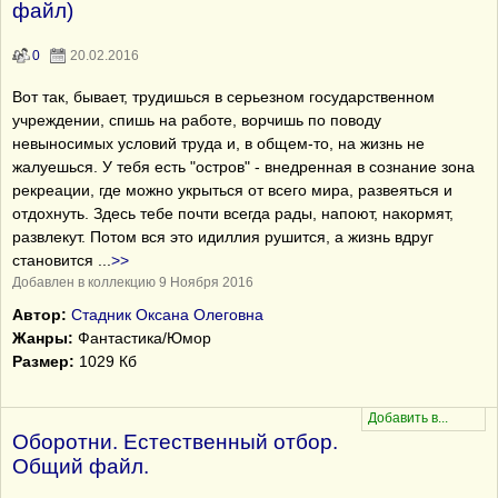
файл)
0
20.02.2016
Вот так, бывает, трудишься в серьезном государственном
учреждении, спишь на работе, ворчишь по поводу
невыносимых условий труда и, в общем-то, на жизнь не
жалуешься. У тебя есть "остров" - внедренная в сознание зона
рекреации, где можно укрыться от всего мира, развеяться и
отдохнуть. Здесь тебе почти всегда рады, напоют, накормят,
развлекут. Потом вся это идиллия рушится, а жизнь вдруг
становится
...
>>
Добавлен в коллекцию 9 Ноября 2016
Автор:
Стадник Оксана Олеговна
Жанры:
Фантастика/Юмор
Размер:
1029 Кб
Оборотни. Естественный отбор.
Общий файл.