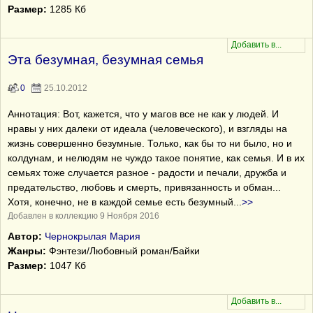
Размер:
1285 Кб
Эта безумная, безумная семья
0
25.10.2012
Аннотация: Вот, кажется, что у магов все не как у людей. И
нравы у них далеки от идеала (человеческого), и взгляды на
жизнь совершенно безумные. Только, как бы то ни было, но и
колдунам, и нелюдям не чуждо такое понятие, как семья. И в их
семьях тоже случается разное - радости и печали, дружба и
предательство, любовь и смерть, привязанность и обман...
Хотя, конечно, не в каждой семье есть безумный
...
>>
Добавлен в коллекцию 9 Ноября 2016
Автор:
Чернокрылая Мария
Жанры:
Фэнтези/Любовный роман/Байки
Размер:
1047 Кб