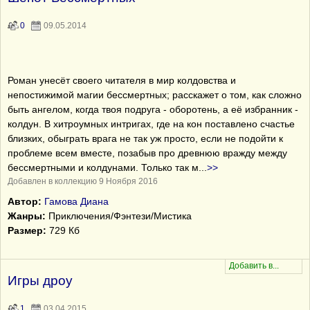
0
09.05.2014
Роман унесёт своего читателя в мир колдовства и
непостижимой магии бессмертных; расскажет о том, как сложно
быть ангелом, когда твоя подруга - оборотень, а её избранник -
колдун. В хитроумных интригах, где на кон поставлено счастье
близких, обыграть врага не так уж просто, если не подойти к
проблеме всем вместе, позабыв про древнюю вражду между
бессмертными и колдунами. Только так м
...
>>
Добавлен в коллекцию 9 Ноября 2016
Автор:
Гамова Диана
Жанры:
Приключения/Фэнтези/Мистика
Размер:
729 Кб
Игры дроу
1
03.04.2015