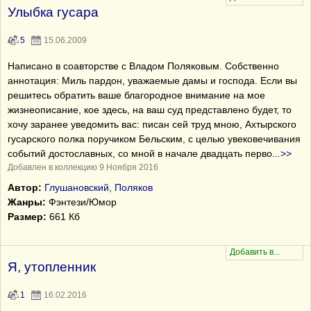
Улыбка гусара
5
15.06.2009
Написано в соавторстве с Владом Поляковым. Собственно
аннотация: Миль пардон, уважаемые дамы и господа. Если вы
решитесь обратить ваше благородное внимание на мое
жизнеописание, кое здесь, на ваш суд представлено будет, то
хочу заранее уведомить вас: писан сей труд мною, Ахтырского
гусарского полка поручиком Бельским, с целью увековечивания
событий достославных, со мной в начале двадцать перво
...
>>
Добавлен в коллекцию 9 Ноября 2016
Автор:
Глушановский, Поляков
Жанры:
Фэнтези/Юмор
Размер:
661 Кб
Я, утопленник
1
16.02.2016