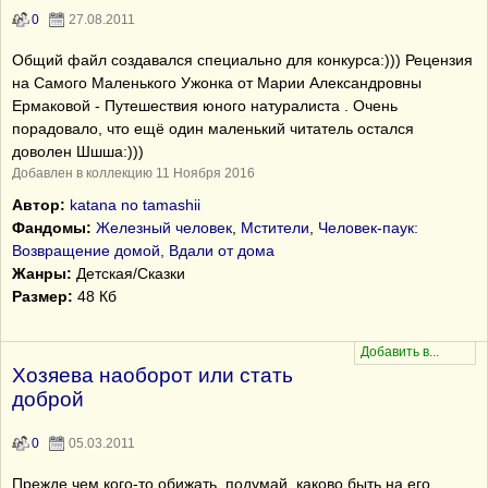
0
27.08.2011
Общий файл создавался специально для конкурса:))) Рецензия
на Самого Маленького Ужонка от Марии Александровны
Ермаковой - Путешествия юного натуралиста . Очень
порадовало, что ещё один маленький читатель остался
доволен Шшша:)))
Добавлен в коллекцию 11 Ноября 2016
Автор:
katana no tamashii
Фандомы:
Железный человек
,
Мстители
,
Человек-паук:
Возвращение домой, Вдали от дома
Жанры:
Детская/Сказки
Размер:
48 Кб
Хозяева наоборот или стать
доброй
0
05.03.2011
Прежде чем кого-то обижать, подумай, каково быть на его