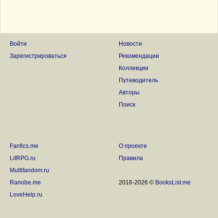
Войти
Новости
Зарегистрироваться
Рекомендации
Коллекции
Путеводитель
Авторы
Поиск
Fanfics.me
О проекте
LitRPG.ru
Правила
Multifandom.ru
Ranobe.me
2016-2026 ©
BooksList.me
LoveHelp.ru