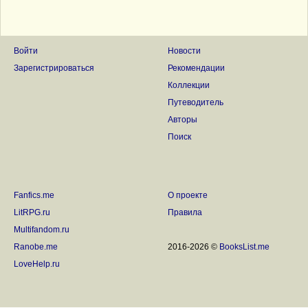
Войти
Новости
Зарегистрироваться
Рекомендации
Коллекции
Путеводитель
Авторы
Поиск
Fanfics.me
О проекте
LitRPG.ru
Правила
Multifandom.ru
Ranobe.me
2016-2026 ©
BooksList.me
LoveHelp.ru