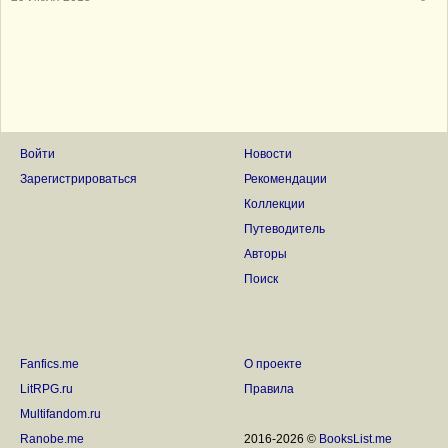
Войти
Новости
Зарегистрироваться
Рекомендации
Коллекции
Путеводитель
Авторы
Поиск
Fanfics.me
О проекте
LitRPG.ru
Правила
Multifandom.ru
Ranobe.me
2016-2026 ©
BooksList.me