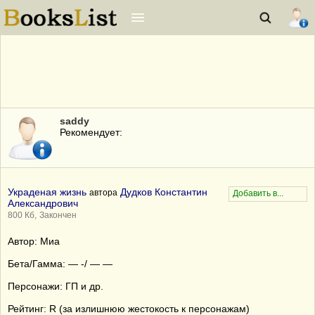
saddy
Рекомендует:
Украденая жизнь
Дудков Константин
автора
Александрович
800 Кб,
Закончен
Автор: Миа
Бета/Гамма: — -/ — —
Персонажи: ГП и др.
Рейтинг: R (за излишнюю жестокость к персонажам)