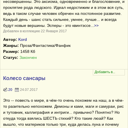
несовершенны. Это аксиома, одновременно и благословение, и
проклятие рода людского. Идеал недостижим и в этом вся суть,
ведь в таком случае человек обречен на постоянное развитие.
Каждый день - шанс стать сильнее, умнее, лучше... и всегда
будут новые вершины. Эсперы - это квинтэссе
...
>>
Добавлен в коллекцию 22 Января 2017
Автор:
Kord
Жанры:
Проза/Фантастика/Фанфик
Размер:
1458 Кб
Статус:
Закончен
Колесо сансары
20
24.07.2017
Это -- повесть о мире, в чём-то очень похожем на наш, а в чём-
то разительно непохожем. Демоны и ками, маги и самураи, рис
и тутовник, каллиграфия и интриги... привычно? Понятно? Но
откуда тогда взялись ШЕСТЬ стихий? Кто такие люай? Как
вышло, что материков только три, куда делась луна и почему