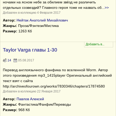
ночами на ясном небе за обилием звёзд не различить
отдельных созвездий? Главного героя тоже не назвать об
...
>>
Добавлен в коллекцию 4 Февраля 2017
Автор:
Нейтак Анатолий Михайлович
Жанры:
Проза/Фэнтези/Мистика
Размер:
1263 Кб
Taylor Varga главы 1-30
14
05.08.2017
Перевод англоязычного фанфика по вселенной Worm. Автор
этого произведения mp3_1415player Оригинальный английский
текст взят с сайта
http://archiveofourown.org/works/7830346/chapters/17874580
Добавлен в коллекцию 22 Января 2017
Автор:
Павлов Алексей
Жанры:
Фантастика/Фанфик/Переводы
Размер:
968 Кб