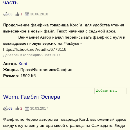
часть
63
1
30.06.2018
Продолжение фанфика товарища Kord`а, для удобства чтения
вынесенное в новый файл. Текст, начиная с седьмой арки.
====== Внимание! Автор начал переписывать фанфик с нуля и
выкладывает новую версию на Фикбуке -
https://ficbook.net/readfic/6773118
Добавлен в коллекцию 9 Мая 2017
Автор:
Kord
Жанры:
Проза/Фантастика/Фанфик
Размер:
1502 Кб
Worm: Гамбит Эспера
69
2
30.03.2017
Фанфик по Червю авторства товарища Kord, выложенный здесь
ввиду отсутствия у автора своей страницы на Самиздате. Люди