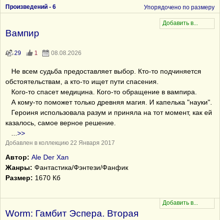
Произведений -
6
Упорядочено по размеру
Вампир
29
1
08.08.2026
Не всем судьба предоставляет выбор. Кто-то подчиняется
обстоятельствам, а кто-то ищет пути спасения.
Кого-то спасет медицина. Кого-то обращение в вампира.
А кому-то поможет только древняя магия. И капелька "науки".
Героиня использовала разум и приняла на тот момент, как ей
казалось, самое верное решение.
...
>>
Добавлен в коллекцию 22 Января 2017
Автор:
Ale Dеr Xаn
Жанры:
Фантастика/Фэнтези/Фанфик
Размер:
1670 Кб
Worm: Гамбит Эспера. Вторая