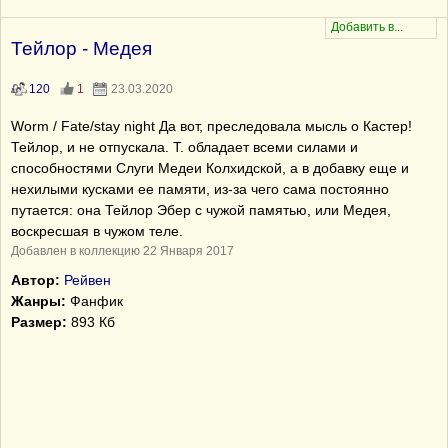
Тейлор - Медея
120
1
23.03.2020
Worm / Fate/stay night Да вот, преследовала мысль о Кастер!
Тейлор, и не отпускала. Т. обладает всеми силами и
способностями Слуги Медеи Колхидской, а в добавку еще и
нехилыми кусками ее памяти, из-за чего сама постоянно
путается: она Тейлор Эбер с чужой памятью, или Медея,
воскресшая в чужом теле.
Добавлен в коллекцию 22 Января 2017
Автор:
Рейвен
Жанры:
Фанфик
Размер:
893 Кб