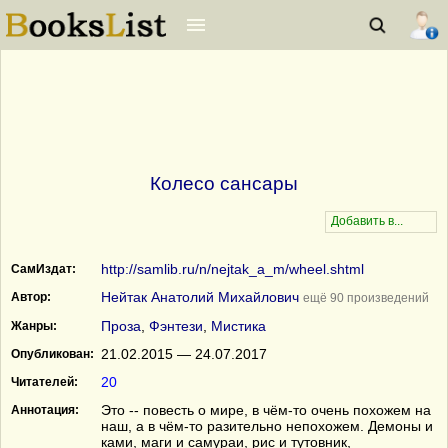
Колесо сансары
http://samlib.ru/n/nejtak_a_m/wheel.shtml
СамИздат:
Нейтак Анатолий Михайлович
Автор:
ещё 90 произведений
Проза
,
Фэнтези
,
Мистика
Жанры:
21.02.2015 — 24.07.2017
Опубликован:
20
Читателей:
Это -- повесть о мире, в чём-то очень похожем на
Аннотация:
наш, а в чём-то разительно непохожем. Демоны и
ками, маги и самураи, рис и тутовник,