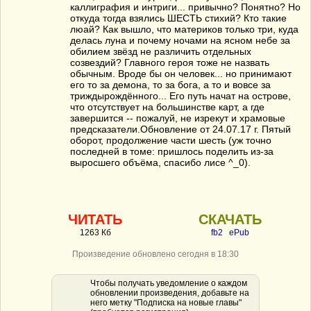
каллиграфия и интриги... привычно? Понятно? Но
откуда тогда взялись ШЕСТЬ стихий? Кто такие
люай? Как вышло, что материков только три, куда
делась луна и почему ночами на ясном небе за
обилием звёзд не различить отдельных
созвездий? Главного героя тоже не назвать
обычным. Вроде бы он человек... но принимают
его то за демона, то за бога, а то и вовсе за
триждырождённого... Его путь начат на острове,
что отсутствует на большинстве карт, а где
завершится -- пожалуй, не изрекут и храмовые
предсказатели.Обновление от 24.07.17 г. Пятый
оборот, продолжение части шесть (уж точно
последней в томе: пришлось поделить из-за
выросшего объёма, спасибо лисе ^_0).
ЧИТАТЬ
СКАЧАТЬ
1263 Кб
fb2
ePub
Произведение обновлено сегодня в 18:30
Чтобы получать уведомление о каждом
обновлении произведения, добавьте на
него метку "Подписка на новые главы"