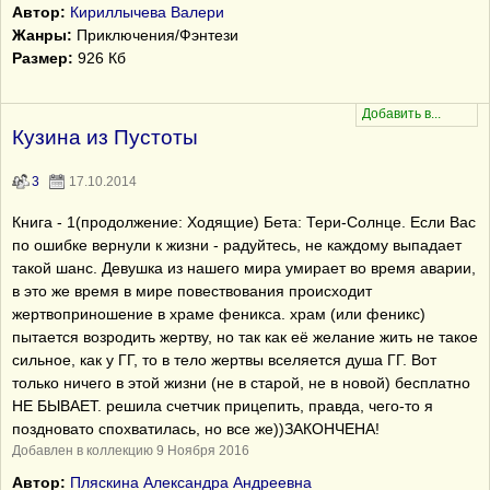
Автор:
Кириллычева Валери
Жанры:
Приключения/Фэнтези
Размер:
926 Кб
Кузина из Пустоты
3
17.10.2014
Книга - 1(продолжение: Ходящие) Бета: Тери-Солнце. Если Вас
по ошибке вернули к жизни - радуйтесь, не каждому выпадает
такой шанс. Девушка из нашего мира умирает во время аварии,
в это же время в мире повествования происходит
жертвоприношение в храме феникса. храм (или феникс)
пытается возродить жертву, но так как её желание жить не такое
сильное, как у ГГ, то в тело жертвы вселяется душа ГГ. Вот
только ничего в этой жизни (не в старой, не в новой) бесплатно
НЕ БЫВАЕТ. решила счетчик прицепить, правда, чего-то я
поздновато спохватилась, но все же))ЗАКОНЧЕНА!
Добавлен в коллекцию 9 Ноября 2016
Автор:
Пляскина Александра Андреевна