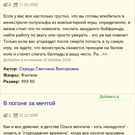
3
17.02.2009
Если у вас все настолько грустно, что вы готовы влюбиться в
менестреля-полуэльфа из компьютерной игры, определенно, в
жизни стоит что-то поменять: послать занудного бойфренда,
найти работу по вкусу или просто умереть - это уж как повезет.
Только если вас угораздит после смерти попасть в ту самую
игру, не ждите, что менестрель окажется принцем на белом
коне и станет слагать баллады в вашу честь. Ра
...
>>
Добавлен в коллекцию 10 Ноября 2016
Автор:
Середа Светлана Викторовна
Жанры:
Фэнтези
Размер:
893 Кб
В погоне за мечтой
1
20.12.2009
Как и все девочки, в детстве Ольга мечтала - хоть ненадолго! -
пожить в "стародавние времена", когда все носили красивые