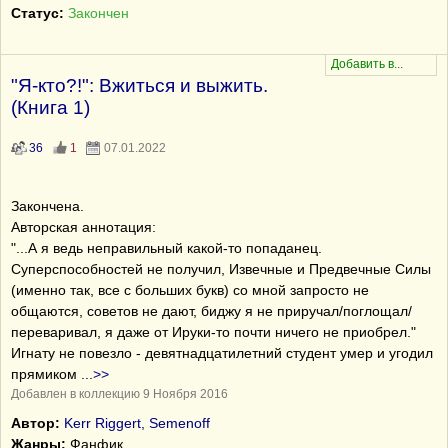
Статус:
Закончен
"Я-кто?!": Вжиться и выжить.
(Книга 1)
36
1
07.01.2022
Закончена.
Авторская аннотация:
"...А я ведь неправильный какой-то попаданец.
Суперспособностей не получил, Извечные и Предвечные Силы
(именно так, все с больших букв) со мной запросто не
общаются, советов не дают, биджу я не приручал/поглощал/
переваривал, я даже от Ируки-то почти ничего не приобрел."
Игнату не повезло - девятнадцатилетний студент умер и угодил
прямиком
...
>>
Добавлен в коллекцию 9 Ноября 2016
Автор:
Kerr Riggert, Semenoff
Жанры:
Фанфик