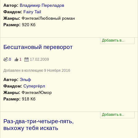
Автор:
Владимир Переладов
Фандом:
Fairy Tail
Жанры:
Фэнтези/Любовный роман
Размер:
920 Кб
Бесштановый переворот
0
1
17.02.2009
Добавлен в коллекцию 9 Ноября 2016
Автор:
Эльф
Фандом:
Супергёрл
Жанры:
Фэнтези/Юмор
Размер:
918 Кб
Раз-два-три-четыре-пять,
выхожу тебя искать