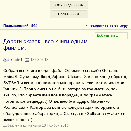
От 200 до 500 кб
Более 500 кб
Произведений -
564
Упорядочено по размеру
Дороги сказок - все книги одним
файлом.
57
1
18.03.2013
Собрал все книги в один файл. Огромное спасибо Gordanu,
MainaS, Суринаму, Ilagri, Афине, Uksusu, Хелене Канцляйраттэ,
SVTSAR и всем, кто помогал мне править текст и замечал мои
"ашыпки". Прошу сильно не бить автора за грамматику, так
вышло, что с фантазией все в порядке, а по грамматике
потоптался медведь. :) Отдельно благодарю Марченко
Ростислава и Кайтера за ценные консультации по оружию и
оборудованию лаборатории, а Скальда и xGulliver за участие в
жизни героев :).
Добавлен в коллекцию 10 Ноября 2016