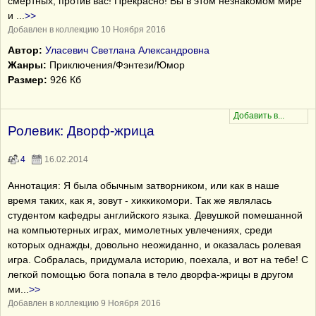
смертных, против вас! Прекрасно! Вы в этом незнакомом мире
и
...
>>
Добавлен в коллекцию 10 Ноября 2016
Автор:
Уласевич Светлана Александровна
Жанры:
Приключения/Фэнтези/Юмор
Размер:
926 Кб
Ролевик: Дворф-жрица
4
16.02.2014
Аннотация: Я была обычным затворником, или как в наше
время таких, как я, зовут - хиккикомори. Так же являлась
студентом кафедры английского языка. Девушкой помешанной
на компьютерных играх, мимолетных увлечениях, среди
которых однажды, довольно неожиданно, и оказалась ролевая
игра. Собралась, придумала историю, поехала, и вот на тебе! С
легкой помощью бога попала в тело дворфа-жрицы в другом
ми
...
>>
Добавлен в коллекцию 9 Ноября 2016