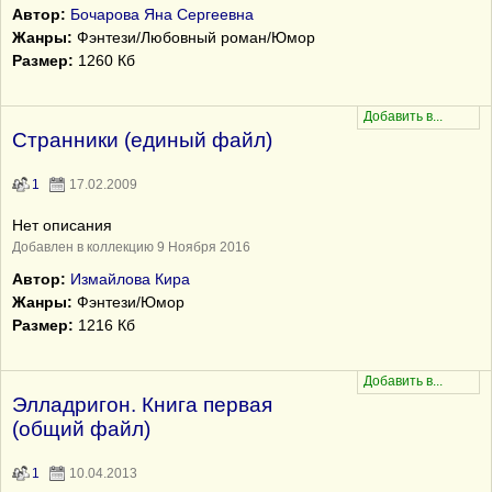
Автор:
Бочарова Яна Сергеевна
Жанры:
Фэнтези/Любовный роман/Юмор
Размер:
1260 Кб
Странники (единый файл)
1
17.02.2009
Нет описания
Добавлен в коллекцию 9 Ноября 2016
Автор:
Измайлова Кира
Жанры:
Фэнтези/Юмор
Размер:
1216 Кб
Элладригон. Книга первая
(общий файл)
1
10.04.2013