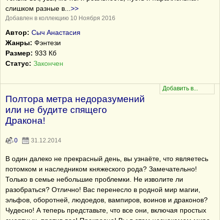
слишком разные в
...
>>
Добавлен в коллекцию 10 Ноября 2016
Автор:
Сыч Анастасия
Жанры:
Фэнтези
Размер:
933 Кб
Статус:
Закончен
Полтора метра недоразумений
или не будите спящего
Дракона!
0
31.12.2014
В один далеко не прекрасный день, вы узнаёте, что являетесь
потомком и наследником княжеского рода? Замечательно!
Только в семье небольшие проблемки. Не изволите ли
разобраться? Отлично! Вас перенесло в родной мир магии,
эльфов, оборотней, людоедов, вампиров, воинов и драконов?
Чудесно! А теперь представьте, что все они, включая простых