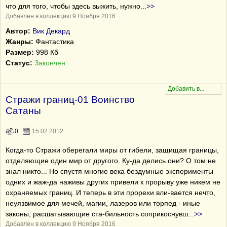
что для того, чтобы здесь выжить, нужно
...
>>
Добавлен в коллекцию 9 Ноября 2016
Автор:
Вик Декард
Жанры:
Фантастика
Размер:
998 Кб
Статус:
Закончен
Стражи границ-01 Воинство
Сатаны
0
15.02.2012
Когда-то Стражи оберегали миры от гибели, защищая границы,
отделяющие один мир от другого. Ку-да делись они? О том не
знал никто... Но спустя многие века бездумные эксперименты
одних и жаж-да наживы других привели к прорыву уже никем не
охраняемых границ. И теперь в эти прорехи вли-вается нечто,
неуязвимое для мечей, магии, лазеров или торпед - иные
законы, расшатывающие ста-бильность соприкоснувш
...
>>
Добавлен в коллекцию 9 Ноября 2016