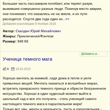
Большая часть пассажиров погибает, или теряет разум,
выжившие-совершенно разные люди. Покинув место аварии,
они понимают, что оказались не на земле, и их пути
расходятся. Спустя два года один из
...
>>
Добавлен в коллекцию 9 Ноября 2016
Автор:
Скалдин Юрий Михайлович
Жанры:
Приключения/Фэнтези
Размер:
948 Кб
Ученица темного мага
6
19.03.2015
Хорошо мечтать за книжкой, сидя дома в тепле и уюте
привычных вещей. Мечтать оказаться в волшебных мирах,
встретить прекрасного темного принца и обрести безграничное
могущество. Хорошо в один чудесный момент выйти в
школьный сад и все это получить - стать ученицей самого
настоящего темного мага в параллельном мире!
Только вот, увы, мечты и реальность, пусть и параллельная -