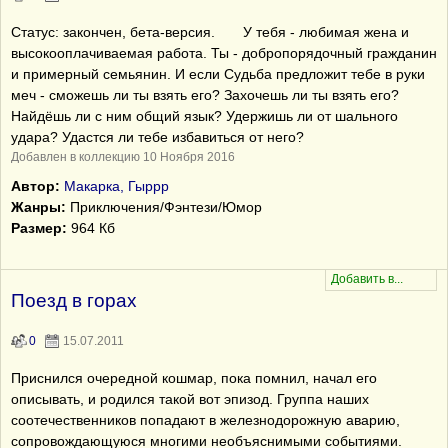
Статус: закончен, бета-версия. У тебя - любимая жена и
высокооплачиваемая работа. Ты - добропорядочный гражданин
и примерный семьянин. И если Судьба предложит тебе в руки
меч - cможешь ли ты взять его? Захочешь ли ты взять его?
Найдёшь ли с ним общий язык? Удержишь ли от шального
удара? Удастся ли тебе избавиться от него?
Добавлен в коллекцию 10 Ноября 2016
Автор:
Макарка, Гыррр
Жанры:
Приключения/Фэнтези/Юмор
Размер:
964 Кб
Поезд в горах
0
15.07.2011
Приснился очередной кошмар, пока помнил, начал его
описывать, и родился такой вот эпизод. Группа наших
соотечественников попадают в железнодорожную аварию,
сопровождающуюся многими необъяснимыми событиями.