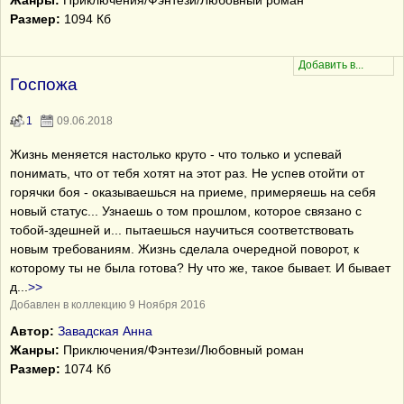
Жанры:
Приключения/Фэнтези/Любовный роман
Размер:
1094 Кб
Госпожа
1
09.06.2018
Жизнь меняется настолько круто - что только и успевай
понимать, что от тебя хотят на этот раз. Не успев отойти от
горячки боя - оказываешься на приеме, примеряешь на себя
новый статус... Узнаешь о том прошлом, которое связано с
тобой-здешней и... пытаешься научиться соответствовать
новым требованиям. Жизнь сделала очередной поворот, к
которому ты не была готова? Ну что же, такое бывает. И бывает
д
...
>>
Добавлен в коллекцию 9 Ноября 2016
Автор:
Завадская Анна
Жанры:
Приключения/Фэнтези/Любовный роман
Размер:
1074 Кб