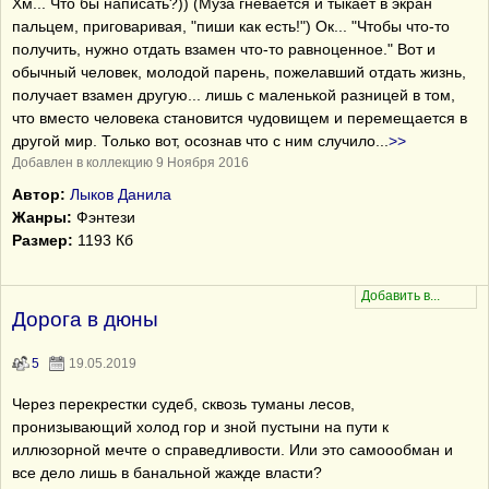
Хм... Что бы написать?)) (Муза гневается и тыкает в экран
пальцем, приговаривая, "пиши как есть!") Ок... "Чтобы что-то
получить, нужно отдать взамен что-то равноценное." Вот и
обычный человек, молодой парень, пожелавший отдать жизнь,
получает взамен другую... лишь с маленькой разницей в том,
что вместо человека становится чудовищем и перемещается в
другой мир. Только вот, осознав что с ним случило
...
>>
Добавлен в коллекцию 9 Ноября 2016
Автор:
Лыков Данила
Жанры:
Фэнтези
Размер:
1193 Кб
Дорога в дюны
5
19.05.2019
Через перекрестки судеб, сквозь туманы лесов,
пронизывающий холод гор и зной пустыни на пути к
иллюзорной мечте о справедливости. Или это самоообман и
все дело лишь в банальной жажде власти?