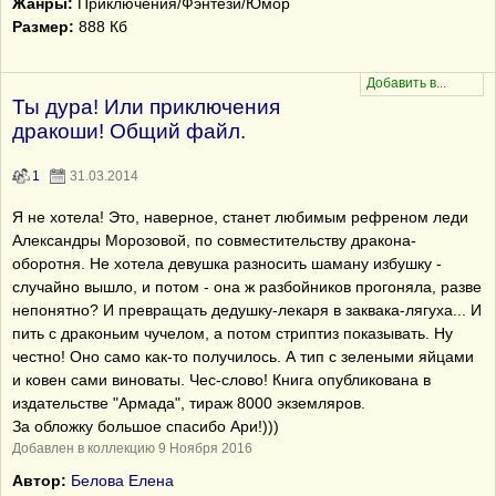
Жанры:
Приключения/Фэнтези/Юмор
Размер:
888 Кб
Ты дура! Или приключения
дракоши! Общий файл.
1
31.03.2014
Я не хотела! Это, наверное, станет любимым рефреном леди
Александры Морозовой, по совместительству дракона-
оборотня. Не хотела девушка разносить шаману избушку -
случайно вышло, и потом - она ж разбойников прогоняла, разве
непонятно? И превращать дедушку-лекаря в заквака-лягуха... И
пить с драконьим чучелом, а потом стриптиз показывать. Ну
честно! Оно само как-то получилось. А тип с зелеными яйцами
и ковен сами виноваты. Чес-слово! Книга опубликована в
издательстве "Армада", тираж 8000 экземляров.
За обложку большое спасибо Ари!)))
Добавлен в коллекцию 9 Ноября 2016
Автор:
Белова Елена