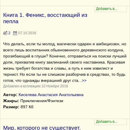
Книга 1. Феникс, восстающий из
пепла
2
07.10.2016
Что делать, если ты молод, магически одарен и амбициозен, но
всего лишь воспитанник обыкновенного деревенского колдуна,
прозябающий в глуши? Конечно, отправиться на поиски лучшей
доли, прихватив книгу заклинаний своего наставника. Красивая
жизнь требует богатства и славы, а путь к ним извилист и
тернист. Но если ты не слишком разборчив в средствах, то будь
готов, что однажды вчерашний друг ста
...
>>
Добавлен в коллекцию 10 Ноября 2016
Автор:
Киселева Анастасия Анатольевна
Жанры:
Приключения/Фэнтези
Размер:
897 Кб
Мир, которого не существует.