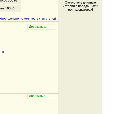
00 до 500 кб
О-о-о-очень длинные
истории о попаданцах и
лее 500 кб
реинкарнаторах!
Упорядочено по количеству читателей
гр