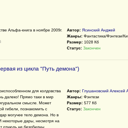
тве Альфа-книга в ноябре 2009г.
Автор:
Ясинский Анджей
Жанры:
Фантастика/Фэнтези/Ки
6
Размер:
1028 Кб
Статус:
Закончен
 первая из цикла "Путь демона")
приспособленном для колдовства
Автор:
Глушановский Алексей 
нь далеко! Прямо таки в мир
Жанры:
Фэнтези
 фигуральном смысле. Может
Размер:
577 Кб
ой гибели, познакомить с
Статус:
Закончен
 дар могучее тело демона. Но в
 И некоторые дары, несмотря на
т отнюдь не безобидны.