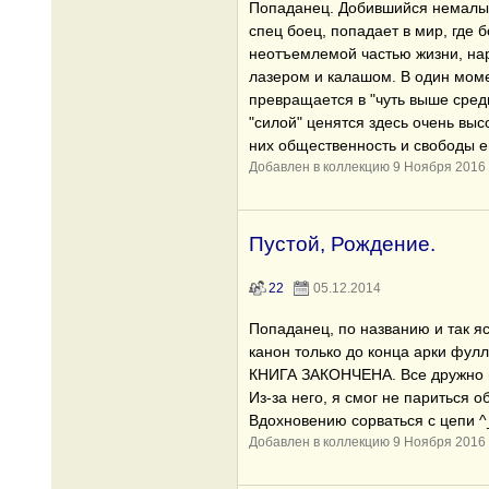
Попаданец. Добившийся немалых
спец боец, попадает в мир, где 
неотъемлемой частью жизни, на
лазером и калашом. В один моме
превращается в "чуть выше средн
"силой" ценятся здесь очень высо
них общественность и свободы 
Добавлен в коллекцию 9 Ноября 2016
Пустой, Рождение.
22
05.12.2014
Попаданец, по названию и так я
канон только до конца арки фулл
КНИГА ЗАКОНЧЕНА. Все дружно в
Из-за него, я смог не париться 
Вдохновению сорваться с цепи ^
Добавлен в коллекцию 9 Ноября 2016