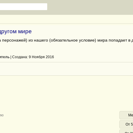
другом мире
 персонажей) из нашего (обязательное условие) мира попадает в д
итель
| Cоздана: 9 Ноября 2016
ию
Ме
От 5