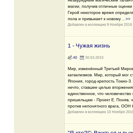
незаурядным магическим таланто
магии, получив отличные оценки
Герой некоторое время определяе
пола и привыкает к новому
...
>>
Добавлен в коллекцию 9 Ноября 2016
1 - Чужая жизнь
40
30.03.2015
Мир, изменённый Третьей Миров
катаклизмов. Мир, который мог 
Япония, город-крепость Токио-3.
нечто, ставшее целью вторжения
единственное, что человечество
пришельцам - Проект Е. Поняв, 
против непонятного врага, ООН 
Добавлен в коллекцию 10 Ноября 201
"Я-кто?!": Вжиться и выж