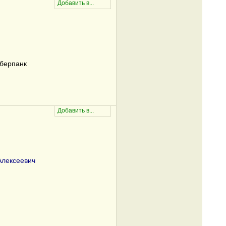
берпанк
Алексеевич