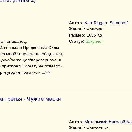
Автор:
Kerr Riggert, Semenoff
Жанры:
Фанфик
Размер:
1695 Кб
-то попаданец.
Статус:
Закончен
 Извечные и Предвечные Силы
) со мной запросто не общаются,
иручал/поглощал/переваривал, я
 приобрел." Игнату не повезло -
ер и угодил прямиком
...
>>
а третья - Чужие маски
Автор:
Метельский Николай Ал
Жанры:
Фантастика