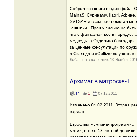
Собрал все книги в один файл. 
MainaS, Суринаму, Ilagri, Афине
SVTSAR и всем, кто помогал мне
"ашыпки". Прошу сильно не бить 
что с фантазией все в порядке, 
медведь. :) Отдельно благодарю
за ценные консультации по ору
а Скальда и xGulliver за участие в
Добавлен в коллекцию 10 Ноября 201
Архимаг в матроске-1
44
1
07.12.2011
Изменено 04.02.2011. Вторая ре
вариант.
Взрослый мужчина-программист 
магии, в тело 13-летней девочки