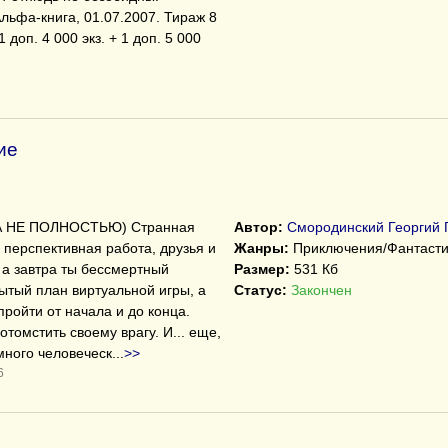
льфа-книга, 01.07.2007. Тираж 8
1 доп. 4 000 экз. + 1 доп. 5 000
ие
 НЕ ПОЛНОСТЬЮ) Странная
Автор:
Смородинский Георгий 
ь перспективная работа, друзья и
Жанры:
Приключения/Фантасти
 а завтра ты бессмертный
Размер:
531 Кб
ытый план виртуальной игры, а
Статус:
Закончен
пройти от начала и до конца.
отомстить своему врагу. И... еще,
много человеческ
...
>>
6