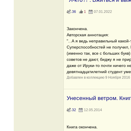
36
1
07.01.2022
Закончена.
Авторская аннотация:
"...А я ведь неправильный какой
Суперспособностей не получил,
(именно так, все с больших букв
советов не дают, биджу я не пр
даже от Ируки-то почти ничего не
девятнадцатилетний студент ум
Добавлен в коллекцию 9 Ноября 2016
Унесенный ветром. Книг
32
12.05.2014
Книга окончена.