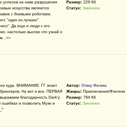
 успехов на ниве разрушения
Размер:
229 Кб
боевые искусства являются
Статус:
Закончен
равне с боевыми роботами,
нт, "один из лучших"
его". Да еще и люди с его
ко, настолько высоко что узнай о
ем
...
>>
сно куда. ВНИМАНИЕ: ГГ знает
Автор:
Отаку Феликс
брингеров. Ну вот и все. ПЕРВАЯ
Жанры:
Приключения/Фэнтези
ыражаем благодарность Dark'y.
Размер:
784 Кб
об ошибках и позволить Музе и
Статус:
Закончен
_^