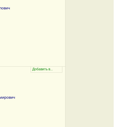
лович
мирович