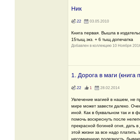
Ник
22
03.05.2010
Книга первая. Вышла в издательс
15тыщ.экз. + 6 тыщ.допечатка
Добавлен в коллекцию 10 Ноября 201
1. Дорога в маги (книга
22
1
28.02.2014
Увлечение магией в нашем, не 
мире может завести далеко. Оче
иной. Как в буквальном так и в
помочь воскреснуть после нелеп
прекрасной богиней огня, дать в
этой жизни за все надо платить.
несомненную полезность, бываю