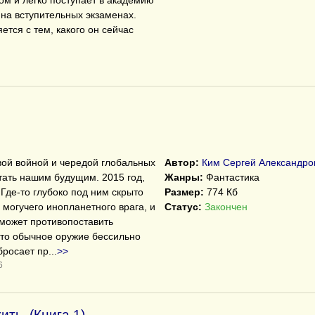
м и легко поступает в академию
 на вступительных экзаменах.
тся с тем, какого он сейчас
ой войной и чередой глобальных
Автор:
Ким Сергей Александро
стать нашим будущим. 2015 год,
Жанры:
Фантастика
 Где-то глубоко под ним скрыто
Размер:
774 Кб
 могучего инопланетного врага, и
Статус:
Закончен
 может противопоставить
что обычное оружие бессильно
бросает пр
...
>>
6
ить. (Книга 1)