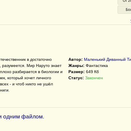
От 2
Бо
течественник в достаточно
Автор:
Маленький Диванный Ти
о, разумеется. Мир Наруто знает
Жанры:
Фантастика
еплохо разбирается в биологии и
Размер:
649 Кб
ек, который хочет личного
Статус:
Закончен
всех - и чтоб никто не ушёл
ниги.
ги одним файлом.