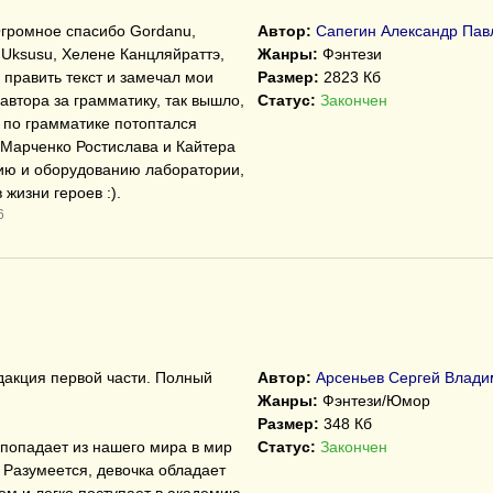
Огромное спасибо Gordanu,
Автор:
Сапегин Александр Пав
, Uksusu, Хелене Канцляйраттэ,
Жанры:
Фэнтези
 править текст и замечал мои
Размер:
2823 Кб
автора за грамматику, так вышло,
Статус:
Закончен
а по грамматике потоптался
 Марченко Ростислава и Кайтера
жию и оборудованию лаборатории,
 жизни героев :).
6
дакция первой части. Полный
Автор:
Арсеньев Сергей Влади
Жанры:
Фэнтези/Юмор
Размер:
348 Кб
попадает из нашего мира в мир
Статус:
Закончен
. Разумеется, девочка обладает