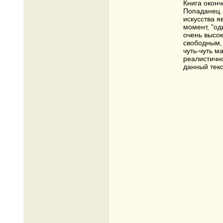
Книга оконч
Попаданец.
искусства 
момент, "од
очень высок
свободным, 
чуть-чуть м
реалистично
данный текс