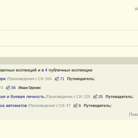
И
ватных коллекций и в
4
публичных коллекции
ире
(Произведения с СИ: 564
71
Путеводитель
)
 74
56
Иван Орхин
)
ная и боевая личность
(Произведения с СИ: 225
35
Путеводитель
)
ха автоматов
(Произведения с СИ: 47
6
Путеводитель
)
Пок