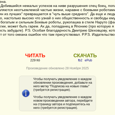
ена.
 Добившийся немалых успехов на ниве разрушения спец боец, попа
являются неотъемлемой частью жизни, наравне с боевыми роботами
ин из лучших" превращается в "чуть выше среднего". Да еще и люди
о, настолько высоко что узнай о них общественность и свободы ему
богатым и сильным.Боевые роботы, рукопашка в стиле Наруто (фае
агии, может быть гарем. Ах да, попаданец в Японию (про которую я 
сть забудьте). P.S. Особая благодарность Дмитрию Шеховцову, кот
т от того океана ошибок что там присутствовал. P.P.S. Издательство
ЧИТАТЬ
СКАЧАТЬ
229 Кб
fb2
ePub
Произведение обновлено 28 Ноября 2025
Чтобы получать уведомление о каждом
обновлении произведения, добавьте на
него метку "Подписка на новые главы"
(требуется регистрация).
Чтобы получать уведомление о каждом
новом произведении автора, перейдите
на страницу автора и подпишитесь на
него (требуется регистрация).