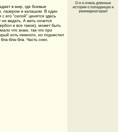
О-о-о-очень длинные
дает в мир, где боевые
истории о попаданцах и
, лазером и калашом. В один
реинкарнаторах!
 с его "силой" ценятся здесь
 не видать. А жить хочется
рбол и все такое), может быть
мало что знаю, так что про
орый хоть немного, но подчистил
 бла-бла-бла. Часть снес.