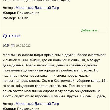
12.08.2020 года!!! Ссылка на текст: здесь,
Автор:
Маленький Диванный Тигр
Жанры:
Приключения
Размер:
131 Кб
Детство
5
19.05.2022
Мальчишка-сирота видит яркие сны о другой, более счастливой
и сытной жизни. Жизни, где он большой и сильный, а вокруг
дива-дивные! Арапы чернющие, девки в срамных одёжках,
чужеземные диковинные города и самобеглые повозки. Но
наступает пора просыпаться... и снова перед глазами
привычная реальность. Село в Костромской губернии конца 19-
го века, обыденная крестьянская жизнь. Только вот не
вписывается мальчишка-сирота в эту серую обыденность. А
внутри сидит кто-то взрослый и умный. Другой. Он сам... Здесь,
Автор:
Маленький Диванный Тигр
Жанры:
Приключения