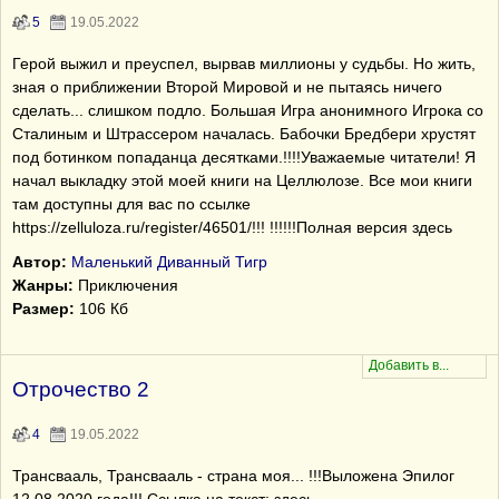
5
19.05.2022
Герой выжил и преуспел, вырвав миллионы у судьбы. Но жить,
зная о приближении Второй Мировой и не пытаясь ничего
сделать... слишком подло. Большая Игра анонимного Игрока со
Сталиным и Штрассером началась. Бабочки Бредбери хрустят
под ботинком попаданца десятками.!!!!Уважаемые читатели! Я
начал выкладку этой моей книги на Целлюлозе. Все мои книги
там доступны для вас по ссылке
https://zelluloza.ru/register/46501/!!! !!!!!!Полная версия здесь
Автор:
Маленький Диванный Тигр
Жанры:
Приключения
Размер:
106 Кб
Отрочество 2
4
19.05.2022
Трансвааль, Трансвааль - страна моя... !!!Выложена Эпилог