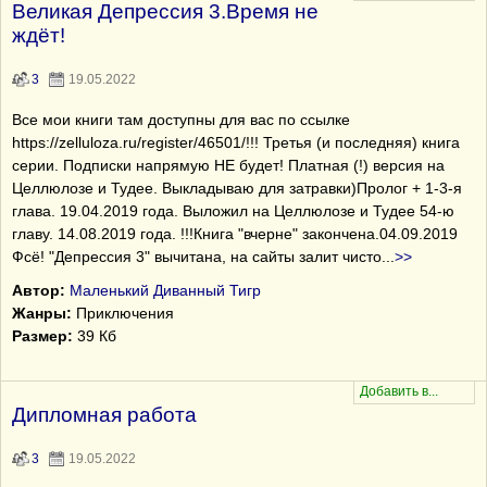
Великая Депрессия 3.Время не
ждёт!
3
19.05.2022
Все мои книги там доступны для вас по ссылке
https://zelluloza.ru/register/46501/!!! Третья (и последняя) книга
серии. Подписки напрямую НЕ будет! Платная (!) версия на
Целлюлозе и Тудее. Выкладываю для затравки)Пролог + 1-3-я
глава. 19.04.2019 года. Выложил на Целлюлозе и Тудее 54-ю
главу. 14.08.2019 года. !!!Книга "вчерне" закончена.04.09.2019
Фсё! "Депрессия 3" вычитана, на сайты залит чисто
...
>>
Автор:
Маленький Диванный Тигр
Жанры:
Приключения
Размер:
39 Кб
Дипломная работа
3
19.05.2022