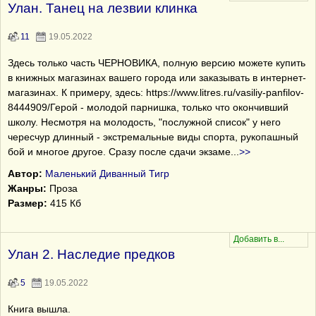
Улан. Танец на лезвии клинка
11
19.05.2022
Здесь только часть ЧЕРНОВИКА, полную версию можете купить
в книжных магазинах вашего города или заказывать в интернет-
магазинах. К примеру, здесь: https://www.litres.ru/vasiliy-panfilov-
8444909/Герой - молодой парнишка, только что окончивший
школу. Несмотря на молодость, "послужной список" у него
чересчур длинный - экстремальные виды спорта, рукопашный
бой и многое другое. Сразу после сдачи экзаме
...
>>
Автор:
Маленький Диванный Тигр
Жанры:
Проза
Размер:
415 Кб
Улан 2. Наследие предков
5
19.05.2022
Книга вышла.