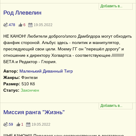
Род Ллевелин
478
6
19.05.2022
НЕ КАНОН! Любители доброго/злого Дамблдора могут обходить
фанфик стороной. Альбус здесь - политик и манипулятор,
преследующий свои цели. Моему ГГ он "перешёл дорогу" и
отношение к директору Хогвартса - соответствующее.//////////
БЕТА и Редактор - Глория.
Автор:
Маленький Диванный Тигр
Жанры:
Фэнтези
Размер:
510 Кб
Статус:
Закончен
Миссия ранга "Жизнь"
59
1
19.05.2022
!!!НЕ КАНОН!!! Попадает наш соотечественник в достаточно