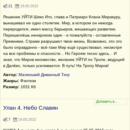
21
19.05.2022
Решение УЙТИ Шико Ито, глава и Патриарх Клана Миракуру,
вынашивал не одно столетие. Мир, в котором он некогда
переродился, имел массу барьеров, мешающих развитию.
Перешагнёшь ненароком один - и пожалуйста - оставленные
Прежними, Стражи разрушают твою жизнь. Возможно, это это
было оправданно - всё-таки Мир ещё существовал, несмотря
на все проблемы и опасности... Но Героям тесно здесь... И
зная, что Миров множество, желание УЙТИ по Тропе, ведущей
в Далёко, только усиливается. В путь! На Тропу Миров!
Автор:
Маленький Диванный Тигр
Жанры:
Фэнтези
Размер:
1031 Кб
Улан 4. Небо Славян
7
19.05.2022