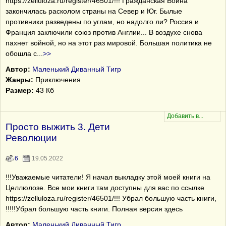
https://zelluloza.ru/register/46501/!!! Гражданская Война
закончилась расколом страны на Север и Юг. Былые
противники разведены по углам, но надолго ли? Россия и
Франция заключили союз против Англии... В воздухе снова
пахнет войной, но на этот раз мировой. Большая политика не
обошла с
...
>>
Автор:
Маленький Диванный Тигр
Жанры:
Приключения
Размер:
43 Кб
Просто выжить 3. Дети
Революции
6
19.05.2022
!!!Уважаемые читатели! Я начал выкладку этой моей книги на
Целлюлозе. Все мои книги там доступны для вас по ссылке
https://zelluloza.ru/register/46501/!!! Убрал большую часть книги,
!!!!!Убрал большую часть книги. Полная версия здесь
Автор:
Маленький Диванный Тигр