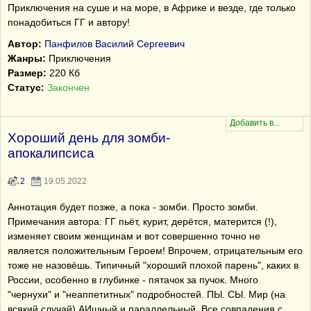
Приключения на суше и на море, в Африке и везде, где только
понадобиться ГГ и автору!
Автор:
Панфилов Василий Сергеевич
Жанры:
Приключения
Размер:
220 Кб
Статус:
Закончен
Хороший день для зомби-
апокалипсиса
2
19.05.2022
Аннотация будет позже, а пока - зомби. Просто зомби.
Примечания автора: ГГ пьёт, курит, дерётся, матерится (!),
изменяет своим женщинам и вот совершенно точно не
является положительным Героем! Впрочем, отрицательным его
тоже не назовёшь. Типичный "хороший плохой парень", каких в
России, особенно в глубинке - пятачок за пучок. Много
"чернухи" и "неаппетитных" подробностей. ПЫ. СЫ. Мир (на
всякий случай) АИшный и параллельный. Все совпадения с