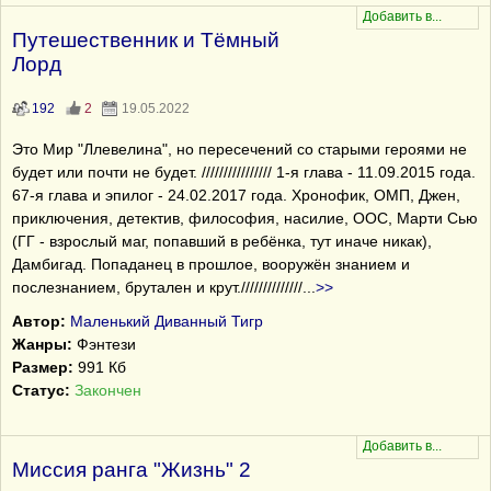
Путешественник и Тёмный
Лорд
192
2
19.05.2022
Это Мир "Ллевелина", но пересечений со старыми героями не
будет или почти не будет. //////////////// 1-я глава - 11.09.2015 года.
67-я глава и эпилог - 24.02.2017 года. Хронофик, ОМП, Джен,
приключения, детектив, философия, насилие, ООС, Марти Сью
(ГГ - взрослый маг, попавший в ребёнка, тут иначе никак),
Дамбигад. Попаданец в прошлое, вооружён знанием и
послезнанием, брутален и крут.//////////////
...
>>
Автор:
Маленький Диванный Тигр
Жанры:
Фэнтези
Размер:
991 Кб
Статус:
Закончен
Миссия ранга "Жизнь" 2