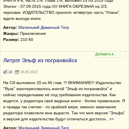
КНИГА 4-я, часть 1-я, глава 1-я, выложил 25.05.2015 года.
Эпилог - 07.09.2015 года.///// КНИГА ОБРЕЗАНА на 2/3,
черновик. ИЗДАТЕЛЬСТВО приняло четвёртую часть "Улана",
ждите выхода книги.
Автор:
Маленький Диванный Тигр
Жанры:
Приключения
Размер:
210 Кб
Литрпг Эльф из погранвойск
10
19.05.2022
На СИ выложено 20 из 46 глав. !!! ВНИМАНИЕ!!! Издательство
"Яуза" заинтересовалось книгой "Эльф из погранвойск" и
сейчас переделываю её под требования издательства. Как
водится, у редактора своё виденье книги - более правильное. Я
и правда так считаю - по крайней мере, именно замечания
редактора позволили мне вырасти. Так что моя версия "Эльфа"
и версия для издательства будут отличаться достаточ
...
>>
Автор:
Маленький Диванный Тигр