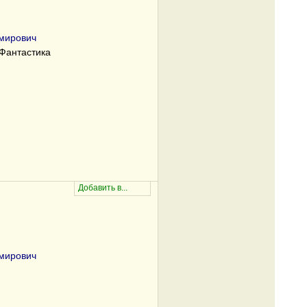
мирович
Фантастика
мирович