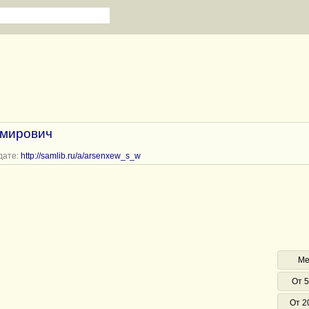
имирович
дате:
http://samlib.ru/a/arsenxew_s_w
Ме
От 5
От 2