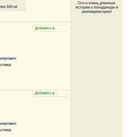
О-о-о-очень длинные
лее 500 кб
истории о попаданцах и
реинкарнаторах!
мирович
стика
мирович
стика