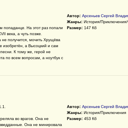
Автор:
Арсеньев Сергей Влади
Жанры:
История/Приключения/
 попаданце. На этот раз попали
Размер:
147 Кб
VII века, а чуть позже.
 не получится, мочить Хрущёва
е изобретён, а Высоцкий и сам
есни. К тому же, герой не
а по всем вопросам, а ноутбук с
.1.
Автор:
Арсеньев Сергей Влади
Жанры:
История/Приключения
треляла во врагов. Она не
Размер:
453 Кб
азведданные. Она не минировала