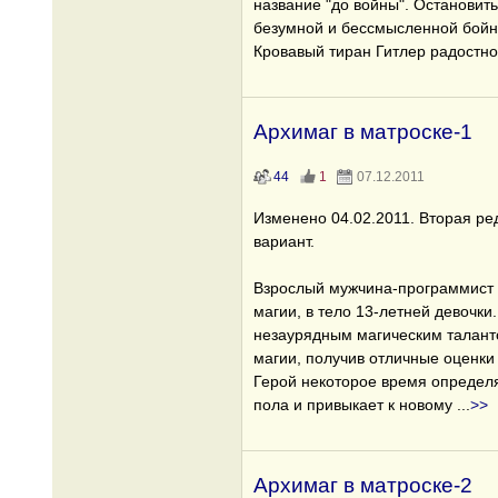
название "до войны". Останови
безумной и бессмысленной бойни
Кровавый тиран Гитлер радостно
Архимаг в матроске-1
44
1
07.12.2011
Изменено 04.02.2011. Вторая ре
вариант.
Взрослый мужчина-программист 
магии, в тело 13-летней девочки
незаурядным магическим таланто
магии, получив отличные оценки
Герой некоторое время определяе
пола и привыкает к новому
...
>>
Архимаг в матроске-2