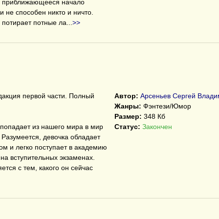
ть приближающееся начало
 не способен никто и ничто.
 потирает потные ла
...
>>
дакция первой части. Полный
Автор:
Арсеньев Сергей Влади
Жанры:
Фэнтези/Юмор
Размер:
348 Кб
попадает из нашего мира в мир
Статус:
Закончен
. Разумеется, девочка обладает
м и легко поступает в академию
 на вступительных экзаменах.
тся с тем, какого он сейчас