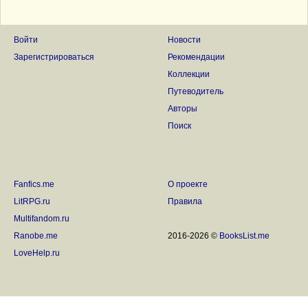
Войти
Новости
Зарегистрироваться
Рекомендации
Коллекции
Путеводитель
Авторы
Поиск
Fanfics.me
О проекте
LitRPG.ru
Правила
Multifandom.ru
Ranobe.me
2016-2026 ©
BooksList.me
LoveHelp.ru