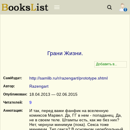
Грани Жизни.
http://samlib.ru/r/razengart/prototype.shtml
СамИздат:
Razengart
Автор:
18.04.2013 — 02.06.2015
Опубликован:
9
Читателей:
И так, перед вами фанфик на вселенную
Аннотация:
комиксов Марвел. Да, ГГ в нем - попаданец. Да,
не в своем теле. Штампы есть, как же без них?
Нет, чернухи минимум (пока). Секса тоже
минимум. Тип секса? В основном церебральный,