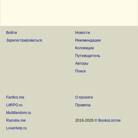
Войти
Новости
Зарегистрироваться
Рекомендации
Коллекции
Путеводитель
Авторы
Поиск
Fanfics.me
О проекте
LitRPG.ru
Правила
Multifandom.ru
Ranobe.me
2016-2026 ©
BooksList.me
LoveHelp.ru