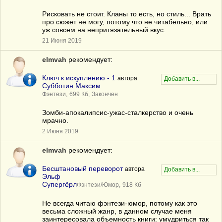
Рисковать не стоит. Кланы то есть, но стиль... Врать
про сюжет не могу, потому что не читабельно, или
уж совсем на непритязательный вкус.
21 Июня 2019
elmvah
рекомендует:
Ключ к искуплению - 1
автора
Субботин Максим
Фэнтези,
699 Кб,
Закончен
Зомби-апокалипсис-ужас-сталкерство и очень
мрачно.
2 Июня 2019
elmvah
рекомендует:
Бесштановый переворот
автора
Эльф
Супергёрл
Фэнтези/Юмор,
918 Кб
Не всегда читаю фэнтези-юмор, потому как это
весьма сложный жанр, в данном случае меня
заинтересовала объемность книги: умудриться так