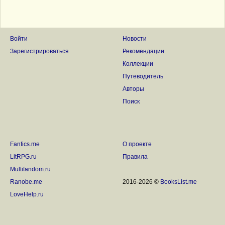
Войти
Новости
Зарегистрироваться
Рекомендации
Коллекции
Путеводитель
Авторы
Поиск
Fanfics.me
О проекте
LitRPG.ru
Правила
Multifandom.ru
Ranobe.me
2016-2026 ©
BooksList.me
LoveHelp.ru