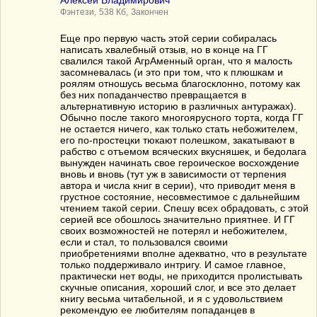
Алексей Владимирович
Фэнтези,
538 Кб,
Закончен
Еще про первую часть этой серии собиралась
написать хвалебный отзыв, но в конце на ГГ
свалился такой АгрАменный орган, что я малость
засомневалась (и это при том, что к плюшкам и
роялям отношусь весьма благосклонно, потому как
без них попаданчество превращается в
альтернативную историю в различных антуражах).
Обычно после такого многоярусного торта, когда ГГ
не остается ничего, как только стать небожителем,
его по-простецки тюкают полешком, закатывают в
рабство с отъемом всяческих вкусняшек, и бедолага
вынужден начинать свое героическое восхождение
вновь и вновь (тут уж в зависимости от терпения
автора и числа книг в серии), что приводит меня в
грустное состояние, несовместимое с дальнейшим
чтением такой серии. Спешу всех обрадовать, с этой
серией все обошлось значительно приятнее. И ГГ
своих возможностей не потерял и небожителем,
если и стал, то пользовался своими
приобретениями вполне адекватно, что в результате
только поддерживало интригу. И самое главное,
практически нет воды, не приходится пролистывать
скучные описания, хороший слог, и все это делает
книгу весьма читабельной, и я с удовольствием
рекомендую ее любителям попаданцев в