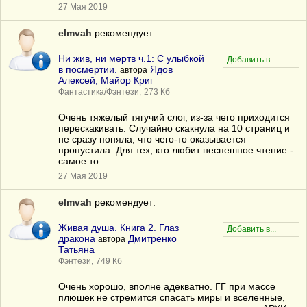
27 Мая 2019
elmvah
рекомендует:
Ни жив, ни мертв ч.1: С улыбкой
в посмертии.
Ядов
автора
Алексей, Майор Криг
Фантастика/Фэнтези,
273 Кб
Очень тяжелый тягучий слог, из-за чего приходится
перескакивать. Случайно скакнула на 10 страниц и
не сразу поняла, что чего-то оказывается
пропустила. Для тех, кто любит неспешное чтение -
самое то.
27 Мая 2019
elmvah
рекомендует:
Живая душа. Книга 2. Глаз
дракона
Дмитренко
автора
Татьяна
Фэнтези,
749 Кб
Очень хорошо, вполне адекватно. ГГ при массе
плюшек не стремится спасать миры и вселенные,