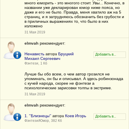
много юморить - это многого стоит. Увы... Конечно, в
названии уже декларирован юмор ниже пояса, но
даже и его не было. Правда, меня хватило аж на 5
страниц, и я затрудняюсь обозначить без грубости и
в приличных выражениях то, что было в них
изложено
31 Мая 2019
elmvah
рекомендует:
Ненависть
Бруцкий
автора
Михаил Сергеевич
Фэнтези,
1 Кб
Лучше бы обо всем, о чем автор грозился не
упоминать, он бы и описывал. А здесь робинзонада
с кучей народа, скорее не фэнтези а
психологические зарисовки толпы в экстриме.
31 Мая 2019
elmvah
рекомендует:
1. ''Близнецы''
Коев Игорь
автора
Фэнтези/Юмор,
382 Кб