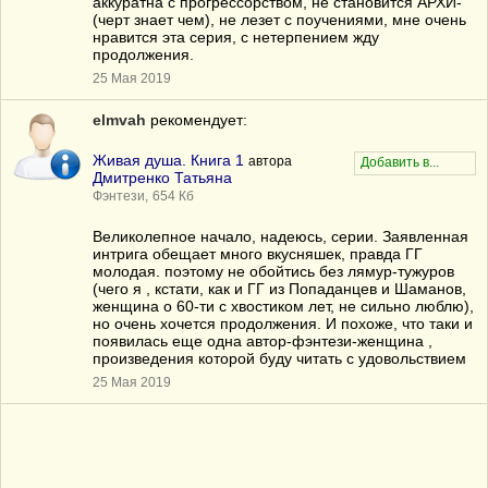
аккуратна с прогрессорством, не становится АРХИ-
(черт знает чем), не лезет с поучениями, мне очень
нравится эта серия, с нетерпением жду
продолжения.
25 Мая 2019
elmvah
рекомендует:
Живая душа. Книга 1
автора
Дмитренко Татьяна
Фэнтези,
654 Кб
Великолепное начало, надеюсь, серии. Заявленная
интрига обещает много вкусняшек, правда ГГ
молодая. поэтому не обойтись без лямур-тужуров
(чего я , кстати, как и ГГ из Попаданцев и Шаманов,
женщина о 60-ти с хвостиком лет, не сильно люблю),
но очень хочется продолжения. И похоже, что таки и
появилась еще одна автор-фэнтези-женщина ,
произведения которой буду читать с удовольствием
25 Мая 2019