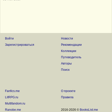
Войти
Новости
Зарегистрироваться
Рекомендации
Коллекции
Путеводитель
Авторы
Поиск
Fanfics.me
О проекте
LitRPG.ru
Правила
Multifandom.ru
Ranobe.me
2016-2026 ©
BooksList.me