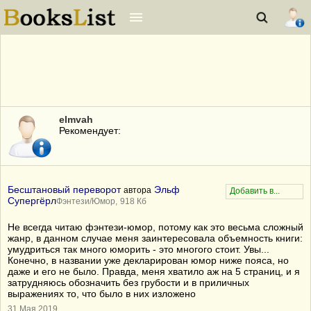
elmvah
Рекомендует:
Бесштановый переворот
Эльф
автора
Супергёрл
Фэнтези/Юмор,
918 Кб
Не всегда читаю фэнтези-юмор, потому как это весьма сложный
жанр, в данном случае меня заинтересовала объемность книги:
умудриться так много юморить - это многого стоит. Увы...
Конечно, в названии уже декларирован юмор ниже пояса, но
даже и его не было. Правда, меня хватило аж на 5 страниц, и я
затрудняюсь обозначить без грубости и в приличных
выражениях то, что было в них изложено
31 Мая 2019