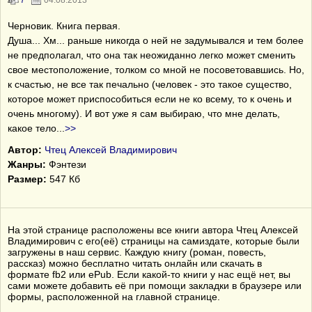
7
04.08.2013
Черновик. Книга первая.
Душа... Хм... раньше никогда о ней не задумывался и тем более
не предполагал, что она так неожиданно легко может сменить
свое местоположение, толком со мной не посоветовавшись. Но,
к счастью, не все так печально (человек - это такое существо,
которое может приспособиться если не ко всему, то к очень и
очень многому). И вот уже я сам выбираю, что мне делать,
какое тело
...
>>
Автор:
Чтец Алексей Владимирович
Жанры:
Фэнтези
Размер:
547 Кб
На этой странице расположены все книги автора Чтец Алексей
Владимирович с его(её) страницы на самиздате, которые были
загружены в наш сервис. Каждую книгу (роман, повесть,
рассказ) можно бесплатно читать онлайн или скачать в
формате fb2 или ePub. Если какой-то книги у нас ещё нет, вы
сами можете добавить её при помощи закладки в браузере или
формы, расположенной на главной странице.