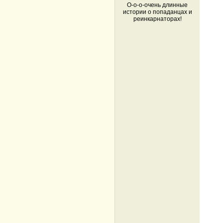
О-о-о-очень длинные
истории о попаданцах и
реинкарнаторах!