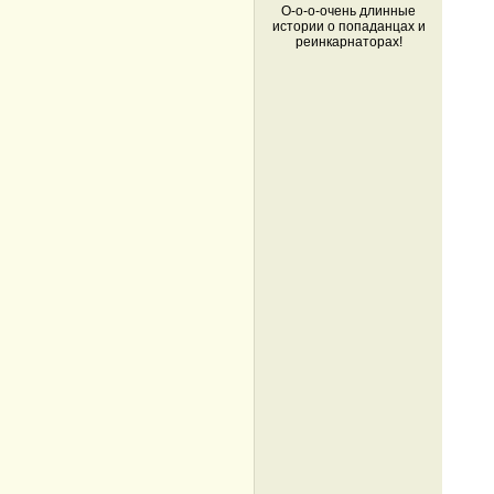
О-о-о-очень длинные
истории о попаданцах и
реинкарнаторах!