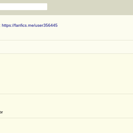
:
https://fanfics.me/user356445
br