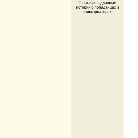
О-о-о-очень длинные
истории о попаданцах и
реинкарнаторах!