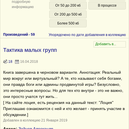
подробную
От 50 до 200 кб
В процессе
информацию
От 200 до 500 кб
Более 500 кб
Произведений -
59
Упорядочено по дате добавления в коллекцию
Тактика малых групп
18
16.04.2018
Книга завершена в черновом варианте. Аннотация: Реальный
мир вокруг или виртуальный? А те, кто называют себя богами,
они правда боги или админы продвинутой игры? Безусловно,
это интересные вопросы. Но для тех кто внутри - это не важно,
они просто учатся тут жить...
[ На сайте лоция, есть рецензия на данный текст: "Лоция"
Приглашаю ознакомится с ней и кто желает - принять участие в
обсуждении.]
Добавлен в коллекцию 21 Января 2019
Автор:
Зайцев Алескандр