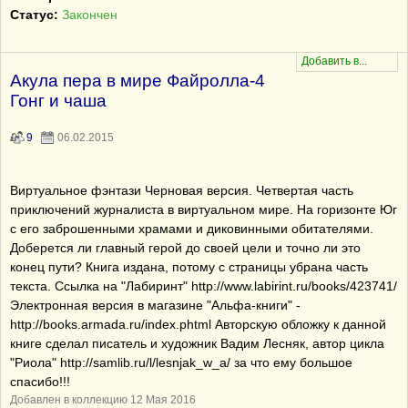
Статус:
Закончен
Акула пера в мире Файролла-4
Гонг и чаша
9
06.02.2015
Виртуальное фэнтази Черновая версия. Четвертая часть
приключений журналиста в виртуальном мире. На горизонте Юг
с его заброшенными храмами и диковинными обитателями.
Доберется ли главный герой до своей цели и точно ли это
конец пути? Книга издана, потому с страницы убрана часть
текста. Ссылка на "Лабиринт" http://www.labirint.ru/books/423741/
Электронная версия в магазине "Альфа-книги" -
http://books.armada.ru/index.phtml Авторскую обложку к данной
книге сделал писатель и художник Вадим Лесняк, автор цикла
"Риола" http://samlib.ru/l/lesnjak_w_a/ за что ему большое
спасибо!!!
Добавлен в коллекцию 12 Мая 2016