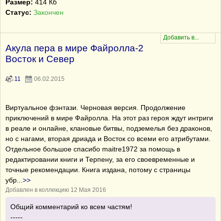
Размер:
414 Кб
Статус:
Закончен
Акула пера в мире Файролла-2
Восток и Север
11
06.02.2015
Виртуальное фэнтази. Черновая версия. Продолжение
приключений в мире Файролла. На этот раз героя ждут интриги
в реале и онлайне, клановые битвы, подземелья без драконов,
но с нагами, вторая дриада и Восток со всеми его атрибутами.
Отдельное большое спасибо maitre1972 за помощь в
редактировании книги и Терпену, за его своевременные и
точные рекомендации. Книга издана, потому с страницы
убр
...
>>
Добавлен в коллекцию 12 Мая 2016
Общий комментарий ко всем частям!
-----