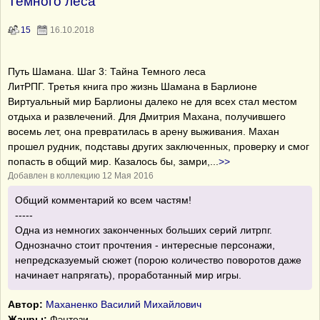
Темного леса
15
16.10.2018
Путь Шамана. Шаг 3: Тайна Темного леса
ЛитРПГ. Третья книга про жизнь Шамана в Барлионе
Виртуальный мир Барлионы далеко не для всех стал местом
отдыха и развлечений. Для Дмитрия Махана, получившего
восемь лет, она превратилась в арену выживания. Махан
прошел рудник, подставы других заключенных, проверку и смог
попасть в общий мир. Казалось бы, замри,
...
>>
Добавлен в коллекцию 12 Мая 2016
Общий комментарий ко всем частям!
-----
Одна из немногих законченных больших серий литрпг.
Однозначно стоит прочтения - интересные персонажи,
непредсказуемый сюжет (порою количество поворотов даже
начинает напрягать), проработанный мир игры.
Автор:
Маханенко Василий Михайлович
Жанры:
Фэнтези