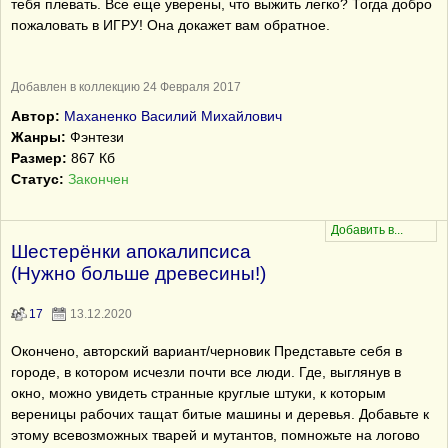
тебя плевать. Все еще уверены, что выжить легко? Тогда добро
пожаловать в ИГРУ! Она докажет вам обратное.
Добавлен в коллекцию 24 Февраля 2017
Автор:
Маханенко Василий Михайлович
Жанры:
Фэнтези
Размер:
867 Кб
Статус:
Закончен
Шестерёнки апокалипсиса
(Нужно больше древесины!)
17
13.12.2020
Окончено, авторский вариант/черновик Представьте себя в
городе, в котором исчезли почти все люди. Где, выглянув в
окно, можно увидеть странные круглые штуки, к которым
вереницы рабочих тащат битые машины и деревья. Добавьте к
этому всевозможных тварей и мутантов, помножьте на логово