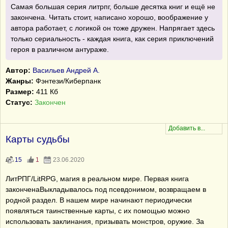
Самая большая серия литрпг, больше десятка книг и ещё не
закончена. Читать стоит, написано хорошо, воображение у
автора работает, с логикой он тоже дружен. Напрягает здесь
только сериальность - каждая книга, как серия приключений
героя в различном антураже.
Автор:
Васильев Андрей А.
Жанры:
Фэнтези/Киберпанк
Размер:
411 Кб
Статус:
Закончен
Карты судьбы
15
1
23.06.2020
ЛитРПГ/LitRPG, магия в реальном мире. Первая книга
законченаВыкладывалось под псевдонимом, возвращаем в
родной раздел. В нашем мире начинают периодически
появляться таинственные карты, с их помощью можно
использовать заклинания, призывать монстров, оружие. За