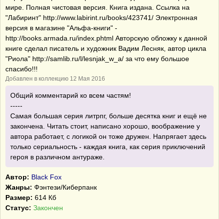
мире. Полная чистовая версия. Книга издана. Ссылка на
"Лабиринт" http://www.labirint.ru/books/423741/ Электронная
версия в магазине "Альфа-книги" -
http://books.armada.ru/index.phtml Авторскую обложку к данной
книге сделал писатель и художник Вадим Лесняк, автор цикла
"Риола" http://samlib.ru/l/lesnjak_w_a/ за что ему большое
спасибо!!!
Добавлен в коллекцию 12 Мая 2016
Общий комментарий ко всем частям!
-----
Самая большая серия литрпг, больше десятка книг и ещё не
закончена. Читать стоит, написано хорошо, воображение у
автора работает, с логикой он тоже дружен. Напрягает здесь
только сериальность - каждая книга, как серия приключений
героя в различном антураже.
Автор:
Black Fox
Жанры:
Фэнтези/Киберпанк
Размер:
614 Кб
Статус:
Закончен