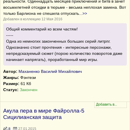
реальности. Одиннадцать месяцев приключений и битв в зачет
восьмилетней отсидки в тюрьме - весьма неплохая замена. Вот
только Барлиона не спешила отпускать
...
>>
Добавлен в коллекцию 12 Мая 2016
Общий комментарий ко всем частям!
-----
Одна из немногих законченных больших серий литрпг.
Однозначно стоит прочтения - интересные персонажи,
непредсказуемый сюжет (порою количество поворотов даже
начинает напрягать), проработанный мир игры.
Автор:
Маханенко Василий Михайлович
Жанры:
Фэнтези
Размер:
61 Кб
Статус:
Закончен
Акула пера в мире Файролла-5
Сицилианская защита
8
27.01.2015