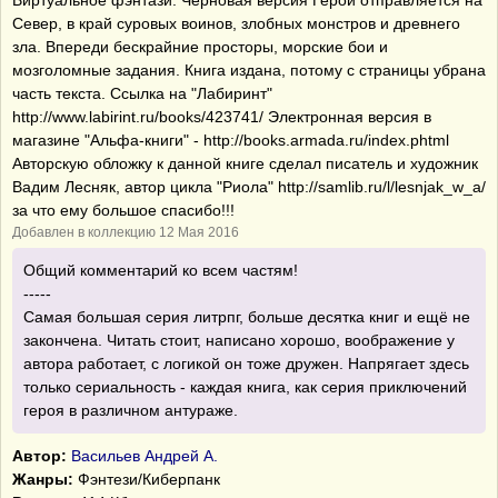
Виртуальное фэнтази. Черновая версия Герой отправляется на
Север, в край суровых воинов, злобных монстров и древнего
зла. Впереди бескрайние просторы, морские бои и
мозголомные задания. Книга издана, потому с страницы убрана
часть текста. Ссылка на "Лабиринт"
http://www.labirint.ru/books/423741/ Электронная версия в
магазине "Альфа-книги" - http://books.armada.ru/index.phtml
Авторскую обложку к данной книге сделал писатель и художник
Вадим Лесняк, автор цикла "Риола" http://samlib.ru/l/lesnjak_w_a/
за что ему большое спасибо!!!
Добавлен в коллекцию 12 Мая 2016
Общий комментарий ко всем частям!
-----
Самая большая серия литрпг, больше десятка книг и ещё не
закончена. Читать стоит, написано хорошо, воображение у
автора работает, с логикой он тоже дружен. Напрягает здесь
только сериальность - каждая книга, как серия приключений
героя в различном антураже.
Автор:
Васильев Андрей А.
Жанры:
Фэнтези/Киберпанк