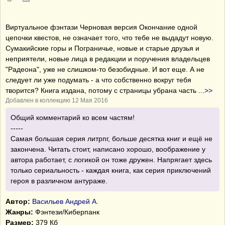
Виртуальное фэнтази Черновая версия Окончание одной
цепочки квестов, не означает того, что тебе не выдадут новую.
Сумакийские горы и Пограничье, новые и старые друзья и
неприятели, новые лица в редакции и поручения владельцев
"Радеона", уже не слишком-то безобидные. И вот еще. А не
следует ли уже подумать - а что собственно вокруг тебя
творится? Книга издана, потому с страницы убрана часть
...
>>
Добавлен в коллекцию 12 Мая 2016
Общий комментарий ко всем частям!
-----
Самая большая серия литрпг, больше десятка книг и ещё не
закончена. Читать стоит, написано хорошо, воображение у
автора работает, с логикой он тоже дружен. Напрягает здесь
только сериальность - каждая книга, как серия приключений
героя в различном антураже.
Автор:
Васильев Андрей А.
Жанры:
Фэнтези/Киберпанк
Размер:
379 Кб