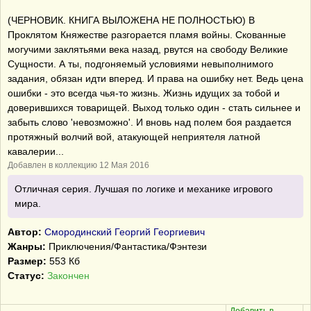
(ЧЕРНОВИК. КНИГА ВЫЛОЖЕНА НЕ ПОЛНОСТЬЮ) В
Проклятом Княжестве разгорается пламя войны. Скованные
могучими заклятьями века назад, рвутся на свободу Великие
Сущности. А ты, подгоняемый условиями невыполнимого
задания, обязан идти вперед. И права на ошибку нет. Ведь цена
ошибки - это всегда чья-то жизнь. Жизнь идущих за тобой и
доверившихся товарищей. Выход только один - стать сильнее и
забыть слово 'невозможно'. И вновь над полем боя раздается
протяжный волчий вой, атакующей неприятеля латной
кавалерии...
Добавлен в коллекцию 12 Мая 2016
Отличная серия. Лучшая по логике и механике игрового
мира.
Автор:
Смородинский Георгий Георгиевич
Жанры:
Приключения/Фантастика/Фэнтези
Размер:
553 Кб
Статус:
Закончен