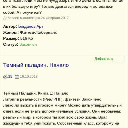
сего тоже люди и им не чужд азарт. И что делать если ты попал
в их большую игру? Только двигаться вперед и оставаться
собой. А получится?
Добавлен в коллекцию 24 Февраля 2017
Автор:
Богданов Арт
Жанры:
Фэнтези/Киберпанк
Размер:
516 Кб
Статус:
Закончен
Темный паладин. Начало
25
16.10.2018
Темный Паладин. Книга 1: Начало
Литрпг в реальности (РеалРПГ), фэнтези Закончено
Легко ли выжить в игровом мире? Можно дать утвердительный
ответ, если не знать дополнительные условия. Они необычны:
реальный мир, в котором ты жил всю свою жизнь. Враг,
жаждущий тебя уничтожить. Собственный класс, которому на