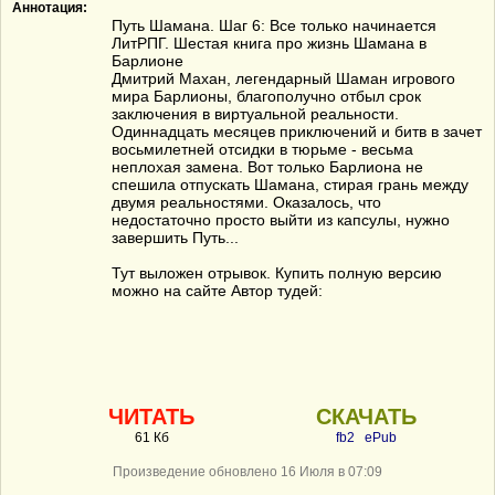
Аннотация:
Путь Шамана. Шаг 6: Все только начинается
ЛитРПГ. Шестая книга про жизнь Шамана в
Барлионе
Дмитрий Махан, легендарный Шаман игрового
мира Барлионы, благополучно отбыл срок
заключения в виртуальной реальности.
Одиннадцать месяцев приключений и битв в зачет
восьмилетней отсидки в тюрьме - весьма
неплохая замена. Вот только Барлиона не
спешила отпускать Шамана, стирая грань между
двумя реальностями. Оказалось, что
недостаточно просто выйти из капсулы, нужно
завершить Путь...
Тут выложен отрывок. Купить полную версию
можно на сайте Автор тудей:
ЧИТАТЬ
СКАЧАТЬ
61 Кб
fb2
ePub
Произведение обновлено 16 Июля в 07:09