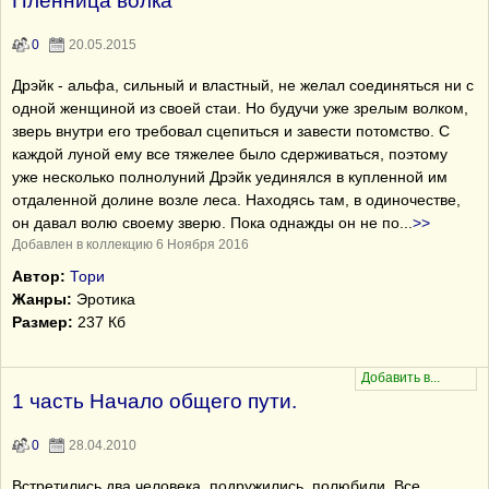
Пленница волка
0
20.05.2015
Дрэйк - альфа, сильный и властный, не желал соединяться ни с
одной женщиной из своей стаи. Но будучи уже зрелым волком,
зверь внутри его требовал сцепиться и завести потомство. С
каждой луной ему все тяжелее было сдерживаться, поэтому
уже несколько полнолуний Дрэйк уединялся в купленной им
отдаленной долине возле леса. Находясь там, в одиночестве,
он давал волю своему зверю. Пока однажды он не по
...
>>
Добавлен в коллекцию 6 Ноября 2016
Автор:
Тори
Жанры:
Эротика
Размер:
237 Кб
1 часть Начало общего пути.
0
28.04.2010
Встретились два человека, подружились, полюбили. Все