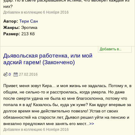
удар. Но в свете раскрывшейся истины, что выберет каждый из
них?
Добавлен в коллекцию 6 Ноября 2016
Автор:
Тери Сан
Жанры:
Эротика
Размер:
213 Кб
Дьявольская работенка, или мой
адский гарем! (Закончено)
0
27.02.2016
Привет, меня зовут Кира... и моя жизнь не задалась. Потому я, в
общем, не сильно-то и расстроилась, когда умерла. Но даже
после смерти удача не была ко мне благосклонна, потому что
попала я в ад! Казалось бы, куда уж хуже? Как вдруг впервые за
долгое время мне действительно повезло! Устав от своих
обязанностей на старости лет, Дьявол решил уйти на пенсию и
внезапно предложил мне занять его мест
...
>>
Добавлен в коллекцию 6 Ноября 2016