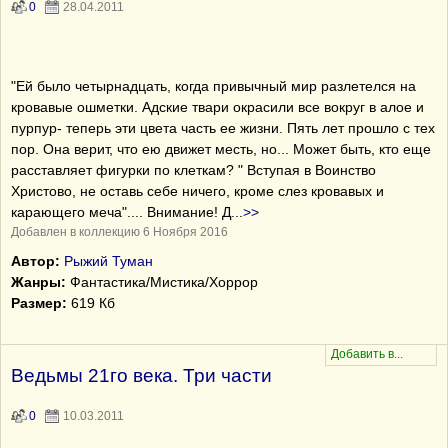
0
28.04.2011
"Ей было четырнадцать, когда привычный мир разлетелся на
кровавые ошметки. Адские твари окрасили все вокруг в алое и
пурпур- теперь эти цвета часть ее жизни. Пять лет прошло с тех
пор. Она верит, что ею движет месть, но... Может быть, кто еще
расставляет фигурки по клеткам? " Вступая в Воинство
Христово, не оставь себе ничего, кроме слез кровавых и
карающего меча".... Внимание! Д
...
>>
Добавлен в коллекцию 6 Ноября 2016
Автор:
Рыжий Туман
Жанры:
Фантастика/Мистика/Хоррор
Размер:
619 Кб
Ведьмы 21го века. Три части
0
10.03.2011