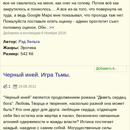
все не свалилось на меня, как снег на голову. Потом всё как
закрутилось и понеслось.... А все из-за того, что повернула не
туда, а ведь Google Maps мне показывал, что прохода там нет.
Пожалуйста поставьте опять оценку - админ проглотит съел
половину оценок. Обн
...
>>
Добавлен в коллекцию 6 Ноября 2016
Автор:
Рэд Хельга
Жанры:
Эротика
Размер:
542 Кб
Черный иней. Игра Тьмы.
1
19.08.2012
"Черный иней" является продолжением романа "Девять сердец
бога". Любовь Творца и творения, насколько разной она может
быть? Кто они друг для друга: любящие сердца, отдающие
себя без остатка или жертва и палач, бесконечно связанные
агонией одержимости и жажды власти? Истина постигает
каждый, наедине с самим собой. Могущественные силы