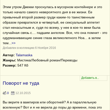
Этим утром Джекки проснулась в мусорном контейнере и это
только начало самого невероятного дня в ее жизни. Ее
привычный второй размер груди каким-то таинственным
образом превратился в четвертый, ее сексуальный аппетит
стал ненасытным и, судя по всему, у нее в кое-то веки была
случайная связь с.... падшим ангелом. Все, что она помнит - это
одурманивающие синие глаза великолепного Ноа... а затем
тем
...
>>
Добавлен в коллекцию 6 Ноября 2016
Автор:
Talamaska
Жанры:
Мистика/Любовный роман/Переводы
Размер:
547 Кб
Поворот не туда
0
12.10.2015
Вы верите в вампиров или оборотней? А в параллельную
вселенную? Вот и я не верила до поры до времени, пока это