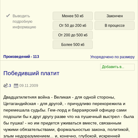
Выводить
Менее 50 кб
Закончен
подробную
От 50 до 200 кб
В процессе
информацию
От 200 до 500 кб
Более 500 кб
Произведений -
113
Упорядочено по размеру
Победивший платит
3
09.11.2009
Двадцатилетняя война - Великая - для одной стороны,
Цетагандийская - для другой, - причудливо перекорежила и
перемешала судьбы. Гем-лорд и барраярский офицер сами
подошли бы к друг другу разве что на пушечный выстрел - была
бы пушка! - но им придется уживаться вместе, связанным
чужими обязательствами, формальностью закона, политикой,
злым недоразумением... и, конечно, глубокой, искренней