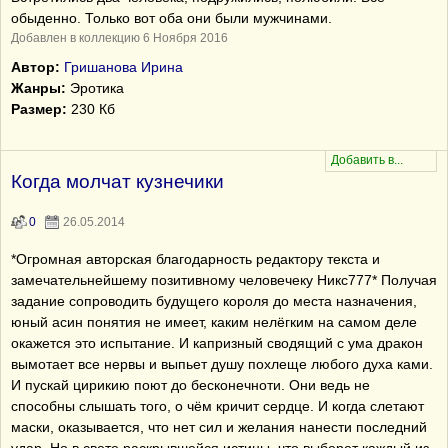
обыденно. Только вот оба они были мужчинами.
Добавлен в коллекцию 6 Ноября 2016
Автор:
Гришанова Ирина
Жанры:
Эротика
Размер:
230 Кб
Когда молчат кузнечики
0
26.05.2014
*Огромная авторская благодарность редактору текста и
замечательнейшему позитивному человечеку Никс777* Получая
задание сопроводить будущего короля до места назначения,
юный асин понятия не имеет, каким нелёгким на самом деле
окажется это испытание. И капризный сводящий с ума дракон
вымотает все нервы и выпьет душу похлеще любого духа ками.
И пускай цирикию поют до бесконечноти. Они ведь не
способны слышать того, о чём кричит сердце. И когда слетают
маски, оказывается, что нет сил и желания нанести последний