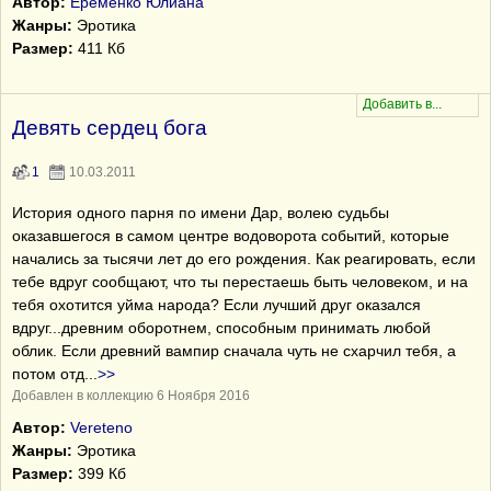
Автор:
Еременко Юлиана
Жанры:
Эротика
Размер:
411 Кб
Девять сердец бога
1
10.03.2011
История одного парня по имени Дар, волею судьбы
оказавшегося в самом центре водоворота событий, которые
начались за тысячи лет до его рождения. Как реагировать, если
тебе вдруг сообщают, что ты перестаешь быть человеком, и на
тебя охотится уйма народа? Если лучший друг оказался
вдруг...древним оборотнем, способным принимать любой
облик. Если древний вампир сначала чуть не схарчил тебя, а
потом отд
...
>>
Добавлен в коллекцию 6 Ноября 2016
Автор:
Vereteno
Жанры:
Эротика
Размер:
399 Кб