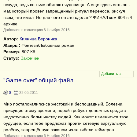
некуда, ведь во тьме обитают чудовища. А еще здесь есть он -
маг, который провел запрещенный ритуал переноса, рискуя
всем, что имел. Но для чего он это сделал? ФИНАЛ ком 904 в 4
архиве
Добавлен в коллекцию 6 Ноября 2016
Автор:
Кияница Вероника
Жанры:
Фэнтези/Любовный роман
Размер:
807 Кб
Статус:
Закончен
"Game over" общий файл
0
22.05.2011
Мир постапокалипсиса жестокий и беспощадный. Болезни,
присущие этому времени, порой требуют денежных средств
недоступных большинству людей. Как может измениться твое
будущее, если тебе предложат пройти сетевую виртуальную
ролёвку, запрещённую законом из-за гибели геймеров...
Добавлен в коллекцию 6 Ноября 2016