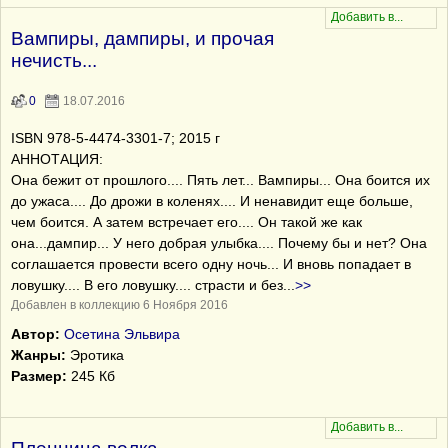
Вампиры, дампиры, и прочая
нечисть...
0
18.07.2016
ISBN 978-5-4474-3301-7; 2015 г
АННОТАЦИЯ:
Она бежит от прошлого.... Пять лет... Вампиры... Она боится их
до ужаса.... До дрожи в коленях.... И ненавидит еще больше,
чем боится. А затем встречает его.... Он такой же как
она...дампир... У него добрая улыбка.... Почему бы и нет? Она
соглашается провести всего одну ночь... И вновь попадает в
ловушку.... В его ловушку.... страсти и без
...
>>
Добавлен в коллекцию 6 Ноября 2016
Автор:
Осетина Эльвира
Жанры:
Эротика
Размер:
245 Кб