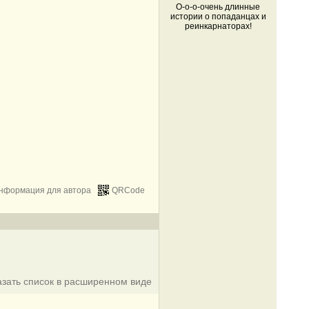
О-о-о-очень длинные
истории о попаданцах и
реинкарнаторах!
нформация для автора
QRCode
азать список в расширенном виде