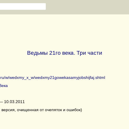
Ведьмы 21го века. Три части
ib.ru/w/wedxmy_x_w/wedxmy21gowekasamyjobshijfaj.shtml
Века
— 10.03.2011
 версия, очищенная от очепяток и ошибок)