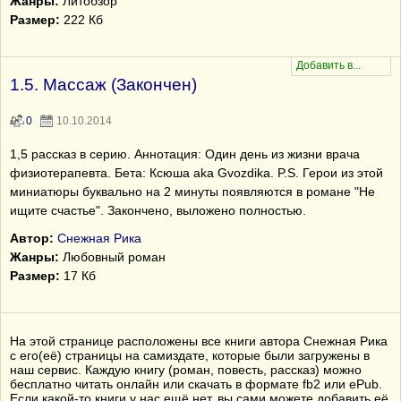
Жанры:
Литобзор
Размер:
222 Кб
1.5. Массаж (Закончен)
0
10.10.2014
1,5 рассказ в серию. Аннотация: Один день из жизни врача
физиотерапевта. Бета: Ксюша aka Gvozdika. P.S. Герои из этой
миниатюры буквально на 2 минуты появляются в романе "Не
ищите счастье". Закончено, выложено полностью.
Автор:
Снежная Рика
Жанры:
Любовный роман
Размер:
17 Кб
На этой странице расположены все книги автора Снежная Рика
с его(её) страницы на самиздате, которые были загружены в
наш сервис. Каждую книгу (роман, повесть, рассказ) можно
бесплатно читать онлайн или скачать в формате fb2 или ePub.
Если какой-то книги у нас ещё нет, вы сами можете добавить её