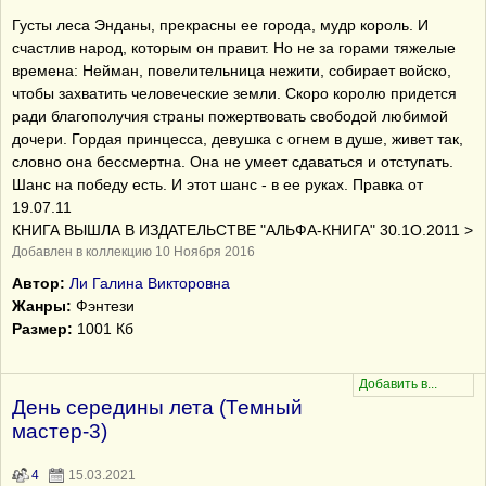
Густы леса Энданы, прекрасны ее города, мудр король. И
счастлив народ, которым он правит. Но не за горами тяжелые
времена: Нейман, повелительница нежити, собирает войско,
чтобы захватить человеческие земли. Скоро королю придется
ради благополучия страны пожертвовать свободой любимой
дочери. Гордая принцесса, девушка с огнем в душе, живет так,
словно она бессмертна. Она не умеет сдаваться и отступать.
Шанс на победу есть. И этот шанс - в ее руках. Правка от
19.07.11
КНИГА ВЫШЛА В ИЗДАТЕЛЬСТВЕ "АЛЬФА-КНИГА" 30.1О.2011 >
Добавлен в коллекцию 10 Ноября 2016
Автор:
Ли Галина Викторовна
Жанры:
Фэнтези
Размер:
1001 Кб
День середины лета (Темный
мастер-3)
4
15.03.2021