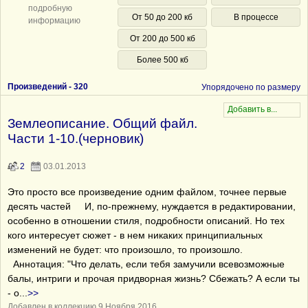
подробную
От 50 до 200 кб
В процессе
информацию
От 200 до 500 кб
Более 500 кб
Произведений -
320
Упорядочено по размеру
Землеописание. Общий файл.
Части 1-10.(черновик)
2
03.01.2013
Это просто все произведение одним файлом, точнее первые
десять частей И, по-прежнему, нуждается в редактировании,
особенно в отношении стиля, подробности описаний. Но тех
кого интересует сюжет - в нем никаких принципиальных
изменений не будет: что произошло, то произошло.
Аннотация: "Что делать, если тебя замучили всевозможные
балы, интриги и прочая придворная жизнь? Сбежать? А если ты
- о
...
>>
Добавлен в коллекцию 9 Ноября 2016