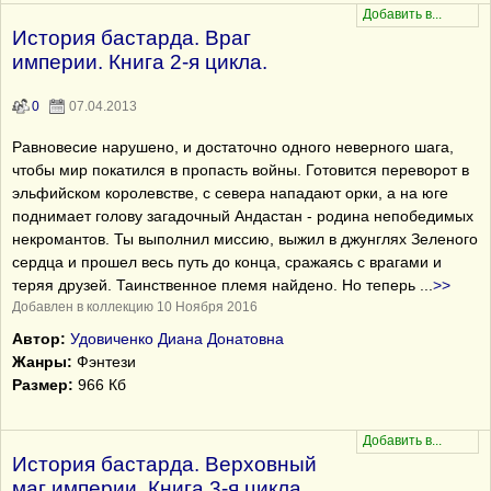
История бастарда. Враг
империи. Книга 2-я цикла.
0
07.04.2013
Равновесие нарушено, и достаточно одного неверного шага,
чтобы мир покатился в пропасть войны. Готовится переворот в
эльфийском королевстве, с севера нападают орки, а на юге
поднимает голову загадочный Андастан - родина непобедимых
некромантов. Ты выполнил миссию, выжил в джунглях Зеленого
сердца и прошел весь путь до конца, сражаясь с врагами и
теряя друзей. Таинственное племя найдено. Но теперь
...
>>
Добавлен в коллекцию 10 Ноября 2016
Автор:
Удовиченко Диана Донатовна
Жанры:
Фэнтези
Размер:
966 Кб
История бастарда. Верховный
маг империи. Книга 3-я цикла.