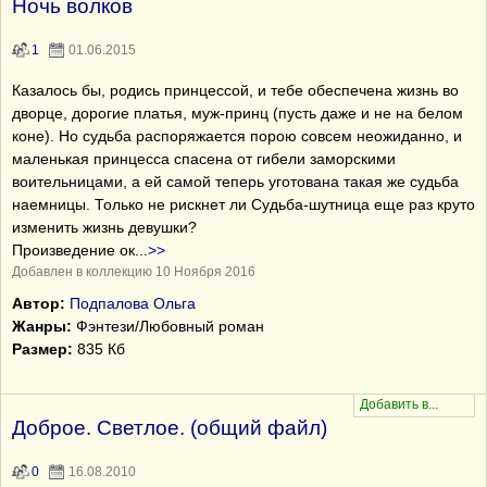
Ночь волков
1
01.06.2015
Казалось бы, родись принцессой, и тебе обеспечена жизнь во
дворце, дорогие платья, муж-принц (пусть даже и не на белом
коне). Но судьба распоряжается порою совсем неожиданно, и
маленькая принцесса спасена от гибели заморскими
воительницами, а ей самой теперь уготована такая же судьба
наемницы. Только не рискнет ли Судьба-шутница еще раз круто
изменить жизнь девушки?
Произведение ок
...
>>
Добавлен в коллекцию 10 Ноября 2016
Автор:
Подпалова Ольга
Жанры:
Фэнтези/Любовный роман
Размер:
835 Кб
Доброе. Светлое. (общий файл)
0
16.08.2010