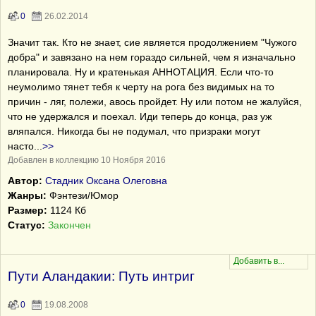
0
26.02.2014
Значит так. Кто не знает, сие является продолжением "Чужого
добра" и завязано на нем гораздо сильней, чем я изначально
планировала. Ну и кратенькая АННОТАЦИЯ. Если что-то
неумолимо тянет тебя к черту на рога без видимых на то
причин - ляг, полежи, авось пройдет. Ну или потом не жалуйся,
что не удержался и поехал. Иди теперь до конца, раз уж
вляпался. Никогда бы не подумал, что призраки могут
насто
...
>>
Добавлен в коллекцию 10 Ноября 2016
Автор:
Стадник Оксана Олеговна
Жанры:
Фэнтези/Юмор
Размер:
1124 Кб
Статус:
Закончен
Пути Аландакии: Путь интриг
0
19.08.2008