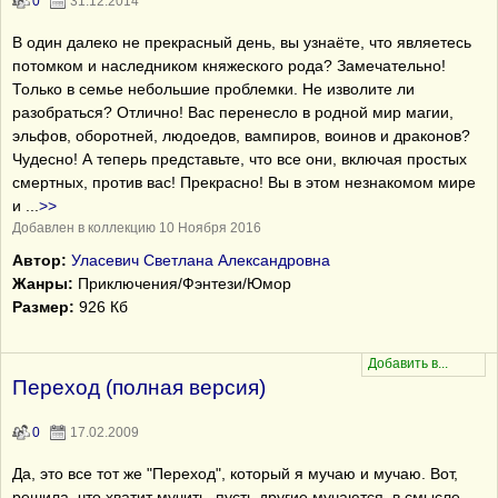
0
31.12.2014
В один далеко не прекрасный день, вы узнаёте, что являетесь
потомком и наследником княжеского рода? Замечательно!
Только в семье небольшие проблемки. Не изволите ли
разобраться? Отлично! Вас перенесло в родной мир магии,
эльфов, оборотней, людоедов, вампиров, воинов и драконов?
Чудесно! А теперь представьте, что все они, включая простых
смертных, против вас! Прекрасно! Вы в этом незнакомом мире
и
...
>>
Добавлен в коллекцию 10 Ноября 2016
Автор:
Уласевич Светлана Александровна
Жанры:
Приключения/Фэнтези/Юмор
Размер:
926 Кб
Переход (полная версия)
0
17.02.2009
Да, это все тот же "Переход", который я мучаю и мучаю. Вот,
решила, что хватит мучить, пусть другие мучаются, в смысле -