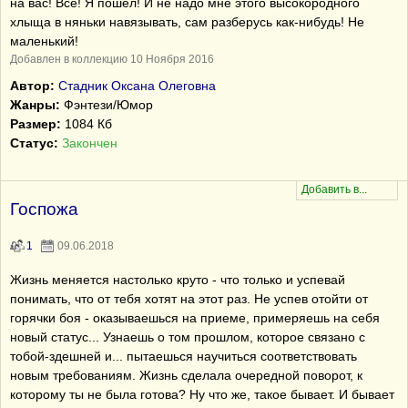
на вас! Всё! Я пошёл! И не надо мне этого высокородного
хлыща в няньки навязывать, сам разберусь как-нибудь! Не
маленький!
Добавлен в коллекцию 10 Ноября 2016
Автор:
Стадник Оксана Олеговна
Жанры:
Фэнтези/Юмор
Размер:
1084 Кб
Статус:
Закончен
Госпожа
1
09.06.2018
Жизнь меняется настолько круто - что только и успевай
понимать, что от тебя хотят на этот раз. Не успев отойти от
горячки боя - оказываешься на приеме, примеряешь на себя
новый статус... Узнаешь о том прошлом, которое связано с
тобой-здешней и... пытаешься научиться соответствовать
новым требованиям. Жизнь сделала очередной поворот, к
которому ты не была готова? Ну что же, такое бывает. И бывает