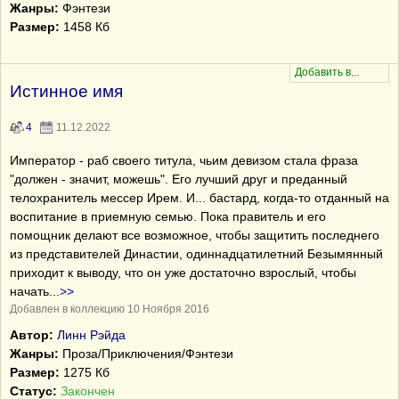
Жанры:
Фэнтези
Размер:
1458 Кб
Истинное имя
4
11.12.2022
Император - раб своего титула, чьим девизом стала фраза
"должен - значит, можешь". Его лучший друг и преданный
телохранитель мессер Ирем. И... бастард, когда-то отданный на
воспитание в приемную семью. Пока правитель и его
помощник делают все возможное, чтобы защитить последнего
из представителей Династии, одиннадцатилетний Безымянный
приходит к выводу, что он уже достаточно взрослый, чтобы
начать
...
>>
Добавлен в коллекцию 10 Ноября 2016
Автор:
Линн Рэйда
Жанры:
Проза/Приключения/Фэнтези
Размер:
1275 Кб
Статус:
Закончен