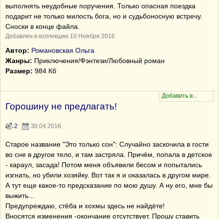
выполнять неудобные поручения. Только опасная поездка
подарит не только милость бога, но и судьбоносную встречу.
Сноски в конце файла.
Добавлен в коллекцию 10 Ноября 2016
Автор:
Романовская Ольга
Жанры:
Приключения/Фэнтези/Любовный роман
Размер:
984 Кб
Горошину не предлагать!
2
30.04.2016
Старое название "Это только сон": Случайно заскочила в гости
во сне в другое тело, и там застряла. Причём, попала в детское
- караул, засада! Потом меня объявили бесом и попытались
изгнать, но убили хозяйку. Вот так я и оказалась в другом мире.
А тут еще какое-то предсказание по мою душу. А ну его, мне бы
выжить...
Предупреждаю, стёба и хохмы здесь не найдёте!
Вносятся изменения -окончание отсутствует. Прошу ставить