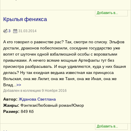
Крылья феникса
3
31.03.2014
А кто говорил о равенстве рас? Так, смотри по списку. Эльфов
достали, драконов побеспокоили, соседние государство уже
вопят от шуточек одной взбалмошной особы с вороватыми
привычками. А нечего всякие мощные Артефакты тут без
присмотра разбрасывать. И еще удивляются, куда у них башня
делась? Ну так ехидная ведьма известная как принцесса
Вольская, она же Лилит, она же Таня, она же Иная, она же
Влад
...
>>
Добавлен в коллекцию 9 Ноября 2016
Автор:
Жданова Светлана
Жанры:
Фэнтези/Любовный роман/Юмор
Размер:
849 Кб