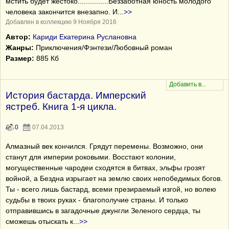
мстить будет жестоко...............Беззаботная юность молодого
человека закончится внезапно. И
...
>>
Добавлен в коллекцию 9 Ноября 2016
Автор:
Кариди Екатерина Руслановна
Жанры:
Приключения/Фэнтези/Любовный роман
Размер:
885 Кб
История бастарда. Имперский
ястреб. Книга 1-я цикла.
0
07.04.2013
Алмазный век кончился. Грядут перемены. Возможно, они
станут для империи роковыми. Восстают колонии,
могущественные чародеи сходятся в битвах, эльфы грозят
войной, а Бездна изрыгает на землю своих непобедимых богов.
Ты - всего лишь бастард, всеми презираемый изгой, но волею
судьбы в твоих руках - благополучие страны. И только
отправившись в загадочные джунгли Зеленого сердца, ты
сможешь отыскать к
...
>>