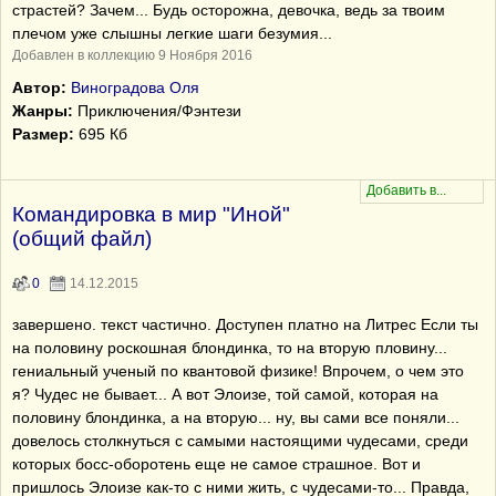
страстей? Зачем... Будь осторожна, девочка, ведь за твоим
плечом уже слышны легкие шаги безумия...
Добавлен в коллекцию 9 Ноября 2016
Автор:
Виноградова Оля
Жанры:
Приключения/Фэнтези
Размер:
695 Кб
Командировка в мир "Иной"
(общий файл)
0
14.12.2015
завершено. текст частично. Доступен платно на Литрес Если ты
на половину роскошная блондинка, то на вторую пловину...
гениальный ученый по квантовой физике! Впрочем, о чем это
я? Чудес не бывает... А вот Элоизе, той самой, которая на
половину блондинка, а на вторую... ну, вы сами все поняли...
довелось столкнуться с самыми настоящими чудесами, среди
которых босс-оборотень еще не самое страшное. Вот и
пришлось Элоизе как-то с ними жить, с чудесами-то... Правда,