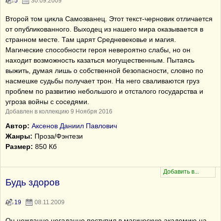
5
30.09.2009
Второй том цикла Самозванец. Этот текст-черновик отличается
от опубликованного. Выходец из нашего мира оказывается в
странном месте. Там царят Средневековье и магия.
Магические способности героя невероятно слабы, но он
находит возможность казаться могущественным. Пытаясь
выжить, думая лишь о собственной безопасности, словно по
насмешке судьбы получает трон. На него сваливаются груз
проблем по развитию небольшого и отсталого государства и
угроза войны с соседями.
Добавлен в коллекцию 9 Ноября 2016
Автор:
Аксенов Даниил Павлович
Жанры:
Проза/Фэнтези
Размер:
850 Кб
Будь здоров
19
08.11.2009
Он нежданно негаданно поступил в магическую академию на