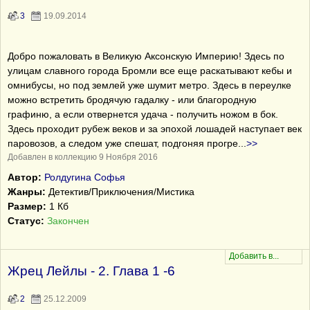
3
19.09.2014
Добро пожаловать в Великую Аксонскую Империю! Здесь по
улицам славного города Бромли все еще раскатывают кебы и
омнибусы, но под землей уже шумит метро. Здесь в переулке
можно встретить бродячую гадалку - или благородную
графиню, а если отвернется удача - получить ножом в бок.
Здесь проходит рубеж веков и за эпохой лошадей наступает век
паровозов, а следом уже спешат, подгоняя прогре
...
>>
Добавлен в коллекцию 9 Ноября 2016
Автор:
Ролдугина Софья
Жанры:
Детектив/Приключения/Мистика
Размер:
1 Кб
Статус:
Закончен
Жрец Лейлы - 2. Глава 1 -6
2
25.12.2009