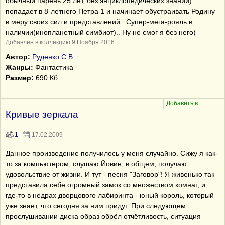
обычный парень 25 лет, без энциклопедических знаний)
попадает в 8-летнего Петра 1 и начинает обустраивать Родину
в меру своих сил и представлений.. Супер-мега-рояль в
наличии(инопланетный симбиот).. Ну не смог я без него)
Добавлен в коллекцию 9 Ноября 2016
Автор:
Руденко С.В.
Жанры:
Фантастика
Размер:
690 Кб
Кривые зеркала
1
17.02.2009
Данное произведение получилось у меня случайно. Сижу я как-
то за компьютером, слушаю Йовин, в общем, получаю
удовольствие от жизни. И тут - песня "Заговор"! Я живенько так
представила себе огромный замок со множеством комнат, и
где-то в недрах дворцового лабиринта - юный король, который
уже знает, что сегодня за ним придут. При следующем
прослушивании диска образ обрёл отчётливость, ситуация