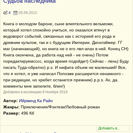
Судьба наследника
4
05.06.2012
Книга о молодом бароне, сыне влиятельного вельможи,
который хотел спокойно учиться, но оказался втянут в
водоворот событий, связанных как с историей его рода и
древним культом, так и с будущим Империи. Дисклэймер: ГГ
маг (начинающий), но книга не о его лвл-апах в ней. Конец СН)
Книга окончена, да работа над ней - не очень) Потом
поредактируемсссс, когда время подойдет) Сейчас - лень) Буду
писать Туда-обратно) p.s. И нифига объем не маленький! Все,
что я хотел, я уже написал Попозже расширится ненамного -
при редакции, но хребет останется прежним) p.p.s. Ах, да,
комменты мне запилите, блин!)
Добавлен в коллекцию 9 Ноября 2016
Автор:
Ийрвинд Ка Райн
Жанры:
Приключения/Фэнтези/Любовный роман
Размер:
496 Кб