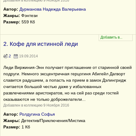
Добавлен в коллекцию 9 Ноября 2016
Автор:
Дурманова Надежда Валерьевна
Жанры:
Фэнтези
Размер:
559 Кб
2. Кофе для истинной леди
2
19.09.2014
Леди Виржиния-Энн получает приглашение от старинной своей
подруги. Немного эксцентричная герцогиня Абигейл Дагворт
славится радушием, а попасть на прием в замок Дэлингридж
считается большой честью даже у избалованных
развлечениями аристократов, но на сей раз среди гостей
оказываются не только доброжелатели...
Добавлен в коллекцию 9 Ноября 2016
Автор:
Ролдугина Софья
Жанры:
Детектив/Приключения/Мистика
Размер:
1 Кб