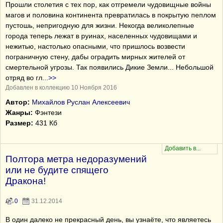
Прошли столетия с тех пор, как отгремели чудовищные войны
магов и половина континента превратилась в покрытую пеплом
пустошь, непригодную для жизни. Некогда великолепные
города теперь лежат в руинах, населенных чудовищами и
нежитью, настолько опасными, что пришлось возвести
пограничную стену, дабы оградить мирных жителей от
смертельной угрозы. Так появились Дикие Земли... Небольшой
отряд во гл
...
>>
Добавлен в коллекцию 10 Ноября 2016
Автор:
Михайлов Руслан Алексеевич
Жанры:
Фэнтези
Размер:
431 Кб
Полтора метра недоразумений
или не будите спящего
Дракона!
0
31.12.2014
В один далеко не прекрасный день, вы узнаёте, что являетесь