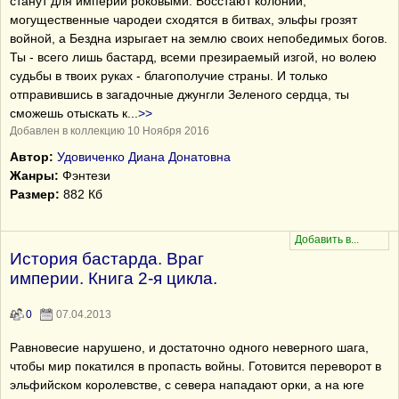
станут для империи роковыми. Восстают колонии,
могущественные чародеи сходятся в битвах, эльфы грозят
войной, а Бездна изрыгает на землю своих непобедимых богов.
Ты - всего лишь бастард, всеми презираемый изгой, но волею
судьбы в твоих руках - благополучие страны. И только
отправившись в загадочные джунгли Зеленого сердца, ты
сможешь отыскать к
...
>>
Добавлен в коллекцию 10 Ноября 2016
Автор:
Удовиченко Диана Донатовна
Жанры:
Фэнтези
Размер:
882 Кб
История бастарда. Враг
империи. Книга 2-я цикла.
0
07.04.2013
Равновесие нарушено, и достаточно одного неверного шага,
чтобы мир покатился в пропасть войны. Готовится переворот в
эльфийском королевстве, с севера нападают орки, а на юге