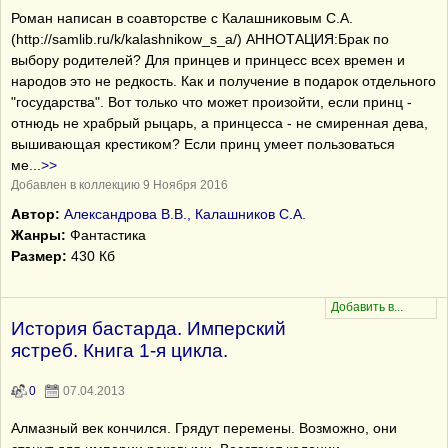
Роман написан в соавторстве с Калашниковым С.А.
(http://samlib.ru/k/kalashnikow_s_a/) АННОТАЦИЯ:Брак по
выбору родителей? Для принцев и принцесс всех времен и
народов это не редкость. Как и получение в подарок отдельного
"государства". Вот только что может произойти, если принц -
отнюдь не храбрый рыцарь, а принцесса - не смиренная дева,
вышивающая крестиком? Если принц умеет пользоваться
ме
...
>>
Добавлен в коллекцию 9 Ноября 2016
Автор:
Александрова В.В., Калашников С.А.
Жанры:
Фантастика
Размер:
430 Кб
История бастарда. Имперский
ястреб. Книга 1-я цикла.
0
07.04.2013
Алмазный век кончился. Грядут перемены. Возможно, они