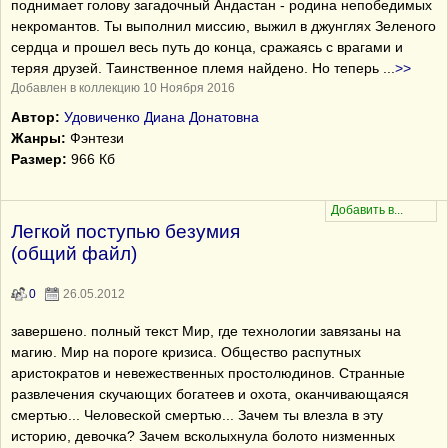
поднимает голову загадочный Андастан - родина непобедимых
некромантов. Ты выполнил миссию, выжил в джунглях Зеленого
сердца и прошел весь путь до конца, сражаясь с врагами и
теряя друзей. Таинственное племя найдено. Но теперь
...
>>
Добавлен в коллекцию 10 Ноября 2016
Автор:
Удовиченко Диана Донатовна
Жанры:
Фэнтези
Размер:
966 Кб
Легкой поступью безумия
(общий файл)
0
26.05.2012
завершено. полный текст Мир, где технологии завязаны на
магию. Мир на пороге кризиса. Общество распутных
аристократов и невежественных простолюдинов. Странные
развлечения скучающих богатеев и охота, оканчивающаяся
смертью... Человеской смертью... Зачем ты влезла в эту
историю, девочка? Зачем всколыхнула болото низменных