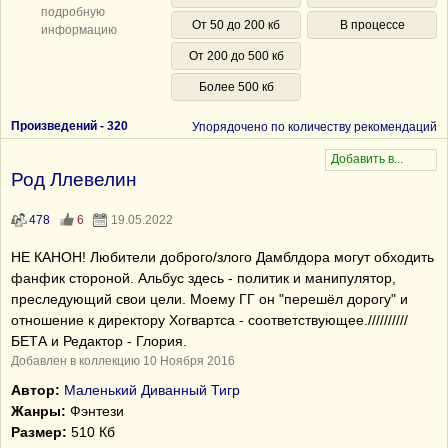
подробную
От 50 до 200 кб
В процессе
информацию
От 200 до 500 кб
Более 500 кб
Произведений -
320
Упорядочено по количеству рекомендаций
Род Ллевелин
478
6
19.05.2022
НЕ КАНОН! Любители доброго/злого Дамблдора могут обходить
фанфик стороной. Альбус здесь - политик и манипулятор,
преследующий свои цели. Моему ГГ он "перешёл дорогу" и
отношение к директору Хогвартса - соответствующее.//////////
БЕТА и Редактор - Глория.
Добавлен в коллекцию 10 Ноября 2016
Автор:
Маленький Диванный Тигр
Жанры:
Фэнтези
Размер:
510 Кб