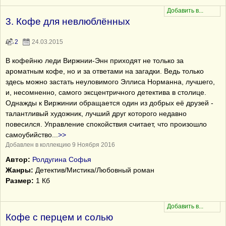
3. Кофе для невлюблённых
2
24.03.2015
В кофейню леди Виржнии-Энн приходят не только за
ароматным кофе, но и за ответами на загадки. Ведь только
здесь можно застать неуловимого Эллиса Норманна, лучшего,
и, несомненно, самого эксцентричного детектива в столице.
Однажды к Виржинии обращается один из добрых её друзей -
талантливый художник, лучший друг которого недавно
повесился. Управление спокойствия считает, что произошло
самоубийство
...
>>
Добавлен в коллекцию 9 Ноября 2016
Автор:
Ролдугина Софья
Жанры:
Детектив/Мистика/Любовный роман
Размер:
1 Кб
Кофе с перцем и солью