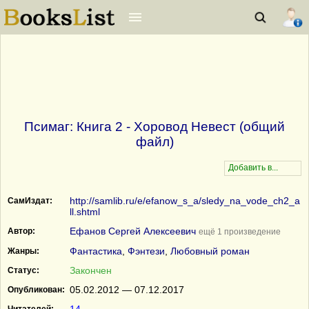
Псимаг: Книга 2 - Хоровод Невест (общий
файл)
http://samlib.ru/e/efanow_s_a/sledy_na_vode_ch2_a
СамИздат:
ll.shtml
Ефанов Сергей Алексеевич
Автор:
ещё 1 произведение
Фантастика
,
Фэнтези
,
Любовный роман
Жанры:
Закончен
Статус:
05.02.2012 — 07.12.2017
Опубликован: