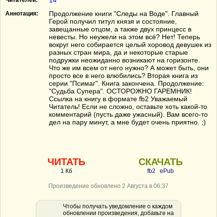
14
Читателей:
Продолжение книги "Следы на Воде". Главный
Аннотация:
Герой получил титул князя и состояние,
завещанные отцом, а также двух принцесс в
невесты. Но неужели на этом всё? Нет! Теперь
вокруг него собирается целый хоровод девушек из
разных стран мира, да и некоторые старые
подружки неожиданно возникают на горизонте.
Что же им всем от него нужно? А может быть, они
просто все в него влюбились? Вторая книга из
серии "Псимаг". Книга закончена. Продолжение:
"Судьба Супера". ОСТОРОЖНО ГАРЕМНИК!
Ссылка на книгу в формате fb2 Уважаемый
Читатель! Если не сложно, оставьте хоть какой-то
комментарий (пусть даже ужасный). Вам всего-то
дел на пару минут, а мне будет очень приятно. ;)
ЧИТАТЬ
СКАЧАТЬ
1 Кб
fb2
ePub
Произведение обновлено 2 Августа в 06:37
Чтобы получать уведомление о каждом
обновлении произведения, добавьте на