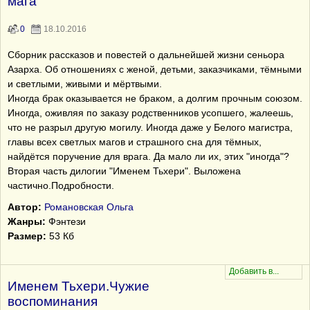
мага
0
18.10.2016
Сборник рассказов и повестей о дальнейшей жизни сеньора
Азарха. Об отношениях с женой, детьми, заказчиками, тёмными
и светлыми, живыми и мёртвыми.
Иногда брак оказывается не браком, а долгим прочным союзом.
Иногда, оживляя по заказу родственников усопшего, жалеешь,
что не разрыл другую могилу. Иногда даже у Белого магистра,
главы всех светлых магов и страшного сна для тёмных,
найдётся поручение для врага. Да мало ли их, этих "иногда"?
Вторая часть дилогии "Именем Тьхери". Выложена
частично.Подробности.
Автор:
Романовская Ольга
Жанры:
Фэнтези
Размер:
53 Кб
Именем Тьхери.Чужие
воспоминания