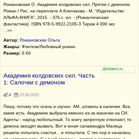
Романовская О. Академия колдовских сил. Прятки с демоном:
Роман / Рис. на переплете А.Клепакова - М.:"Издательство
АЛЬФА-КНИГА", 2015. - 376 с.:ил. - (Романтическая
фантастика). ISBN 978-5-9922-2105-3 Тираж 4 000 экз
...
>>
Автор:
Романовская Ольга
Жанры:
Фэнтези/Любовный роман
Размер:
6 Кб
Академия колдовских сил. Часть
1: Салочки с демоном
0
23.08.2025
Пишу, потому что осень и скучно. АМ, штампы в наличии. Все,
какие есть. Академию выбрала именно из-за манечки на СИ.
Адепты - народ любопытный. То книгу запретную откопают, то
демона заходят вызвать. Вот и юная саламандра Малица
решила попытать счастья... и попытала. С тех пор и начались