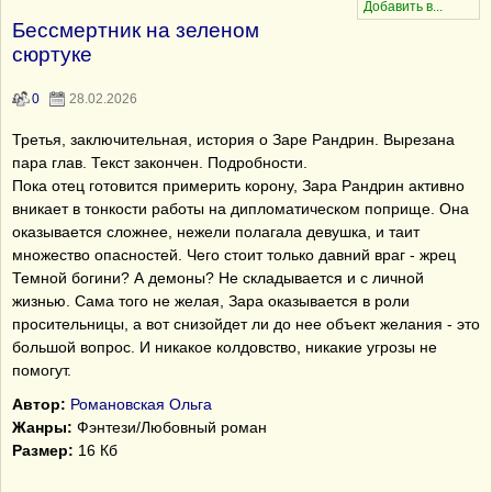
Бессмертник на зеленом
сюртуке
0
28.02.2026
Третья, заключительная, история о Заре Рандрин. Вырезана
пара глав. Текст закончен. Подробности.
Пока отец готовится примерить корону, Зара Рандрин активно
вникает в тонкости работы на дипломатическом поприще. Она
оказывается сложнее, нежели полагала девушка, и таит
множество опасностей. Чего стоит только давний враг - жрец
Темной богини? А демоны? Не складывается и с личной
жизнью. Сама того не желая, Зара оказывается в роли
просительницы, а вот снизойдет ли до нее объект желания - это
большой вопрос. И никакое колдовство, никакие угрозы не
помогут.
Автор:
Романовская Ольга
Жанры:
Фэнтези/Любовный роман
Размер:
16 Кб