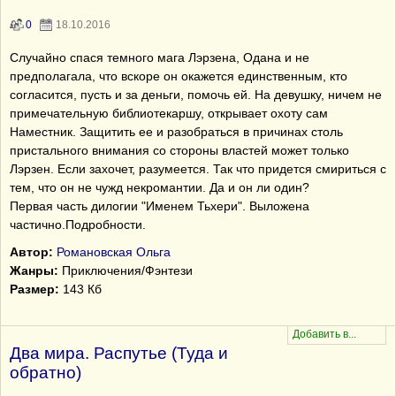
0
18.10.2016
Случайно спася темного мага Лэрзена, Одана и не
предполагала, что вскоре он окажется единственным, кто
согласится, пусть и за деньги, помочь ей. На девушку, ничем не
примечательную библиотекаршу, открывает охоту сам
Наместник. Защитить ее и разобраться в причинах столь
пристального внимания со стороны властей может только
Лэрзен. Если захочет, разумеется. Так что придется смириться с
тем, что он не чужд некромантии. Да и он ли один?
Первая часть дилогии "Именем Тьхери". Выложена
частично.Подробности.
Автор:
Романовская Ольга
Жанры:
Приключения/Фэнтези
Размер:
143 Кб
Два мира. Распутье (Туда и
обратно)