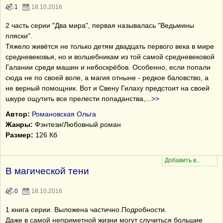
1
18.10.2016
2 часть серии "Два мира", первая называлась "Ведьмины
пляски".
Тяжело живётся не только детям двадцать первого века в мире
средневековья, но и волшебникам из той самой средневековой
Галании среди машин и небоскрёбов. Особенно, если попали
сюда не по своей воле, а магия отныне - редкое баловство, а
не верный помощник. Вот и Свену Гилаху предстоит на своей
шкуре ощутить все прелести попаданства,
...
>>
Автор:
Романовская Ольга
Жанры:
Фэнтези/Любовный роман
Размер:
126 Кб
В магической тени
0
18.10.2016
1 книга серии. Выложена частично.Подробности.
Даже в самой неприметной жизни могут случиться большие