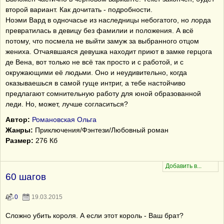
второй вариант. Как дочитать - подробности.
Ноэми Вард в одночасье из наследницы небогатого, но лорда
превратилась в девицу без фамилии и положения. А всё
потому, что посмела не выйти замуж за выбранного отцом
жениха. Отчаявшаяся девушка находит приют в замке герцога
де Вена, вот только не всё так просто и с работой, и с
окружающими её людьми. Оно и неудивительно, когда
оказываешься в самой гуще интриг, а тебе настойчиво
предлагают сомнительную работу для юной образованной
леди. Но, может, лучше согласиться?
Автор:
Романовская Ольга
Жанры:
Приключения/Фэнтези/Любовный роман
Размер:
276 Кб
60 шагов
0
19.03.2015
Сложно убить короля. А если этот король - Ваш брат?