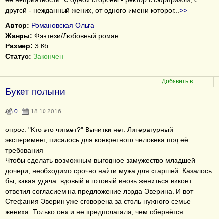
её неприятности. С одной стороны - ректор с сюрпризом, с
другой - нежданный жених, от одного имени которог
...
>>
Автор:
Романовская Ольга
Жанры:
Фэнтези/Любовный роман
Размер:
3 Кб
Статус:
Закончен
Букет полыни
0
18.10.2016
опрос: "Кто это читает?" Вычитки нет. Литературный
эксперимент, писалось для конкретного человека под её
требования.
Чтобы сделать возможным выгодное замужество младшей
дочери, необходимо срочно найти мужа для старшей. Казалось
бы, какая удача: вдовый и готовый вновь жениться виконт
ответил согласием на предложение лэрда Эверина. И вот
Стефания Эверин уже сговорена за столь нужного семье
жениха. Только она и не предполагала, чем обернётся