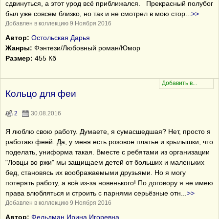
сдвинуться, а этот урод всё приближался. Прекрасный полубог
был уже совсем близко, но так и не смотрел в мою стор
...
>>
Добавлен в коллекцию 9 Ноября 2016
Автор:
Остольская Дарья
Жанры:
Фэнтези/Любовный роман/Юмор
Размер:
455 Кб
Кольцо для феи
2
30.08.2016
Я люблю свою работу. Думаете, я сумасшедшая? Нет, просто я
работаю феей. Да, у меня есть розовое платье и крылышки, что
поделать, униформа такая. Вместе с ребятами из организации
"Ловцы во ржи" мы защищаем детей от больших и маленьких
бед, становясь их воображаемыми друзьями. Но я могу
потерять работу, а всё из-за новенького! По договору я не имею
права влюбляться и строить с парнями серьёзные отн
...
>>
Добавлен в коллекцию 9 Ноября 2016
Автор:
Фельдман Ирина Игоревна