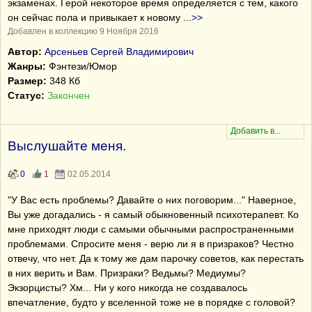
экзаменах. Герой некоторое время определяется с тем, какого
он сейчас пола и привыкает к новому
...
>>
Добавлен в коллекцию 9 Ноября 2016
Автор:
Арсеньев Сергей Владимирович
Жанры:
Фэнтези/Юмор
Размер:
348 Кб
Статус:
Закончен
Выслушайте меня.
0
1
02.05.2014
"У Вас есть проблемы? Давайте о них поговорим..." Наверное,
Вы уже догадались - я самый обыкновенный психотерапевт. Ко
мне приходят люди с самыми обычными распространенными
проблемами. Спросите меня - верю ли я в призраков? Честно
отвечу, что нет. Да к тому же дам парочку советов, как перестать
в них верить и Вам. Призраки? Ведьмы? Медиумы?
Экзорцисты? Хм... Ни у кого никогда не создавалось
впечатление, будто у вселенной тоже не в порядке с головой?