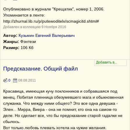
Опубликовано в журнале "Крещатик", номер 1, 2006.
Упоминается в ленте:
http://zhurnal.lib.ru/p/putewoditelx/scmagicitd.shtml#
Добавлен в коллекцию 9 Ноября 2016
Автор:
Кузьмин Евгений Валерьевич
Жанры:
Фэнтези
Размер:
106 Кб
Предсказание. Общий файл
0
08.08.2011
Красавица, имеющая кучу поклонников и собравшаяся под
венец. Побитая пленница обезумевшего мага и обыкновенная
служанка. Что между ними общего? Это все одна девушка -
Элен... Мирра, Виера - она не помнит, кто она на самом-то
деле. Но сделает все, что бы предсказание старой гадалки не
сбылось.
Вот только любовь плевать хотела на чужие желания.