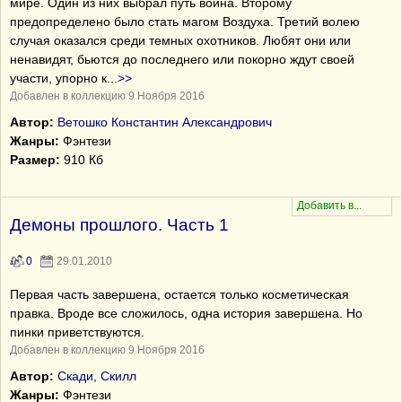
мире. Один из них выбрал путь воина. Второму
предопределено было стать магом Воздуха. Третий волею
случая оказался среди темных охотников. Любят они или
ненавидят, бьются до последнего или покорно ждут своей
участи, упорно к
...
>>
Добавлен в коллекцию 9 Ноября 2016
Автор:
Ветошко Константин Александрович
Жанры:
Фэнтези
Размер:
910 Кб
Демоны прошлого. Часть 1
0
29.01.2010
Первая часть завершена, остается только косметическая
правка. Вроде все сложилось, одна история завершена. Но
пинки приветствуются.
Добавлен в коллекцию 9 Ноября 2016
Автор:
Скади, Скилл
Жанры:
Фэнтези