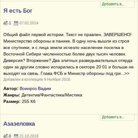
Я есть Бог
1
07.02.2014
Общий файл первой истории. Текст не правлен. ЗАВЕРШЕНО!
Министерство обороны в панике. В одну ночь вышли из строя
все спутники, и с лица земли исчезло население поселка в
Восточной Сибири численностью более двух тысяч человек.
Диверсия? Вторжение? Два элитных разведывательных отярда
один за другим словно испарились в секторе 20 01 и больше не
выходят на связь. Глава ФСБ и Министр обороны под гри
...
>>
Добавлен в коллекцию 9 Ноября 2016
Автор:
Воинроз Вадим
Жанры:
Детектив/Фантастика/Мистика
Размер:
255 Кб
Aзазеловка
0
21.10.2019