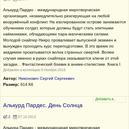
Алькурд Пардес - международная миротворческая
организация, незамедлительно реагирующая на любой
вооружённый конфликт. На изолированном острове занимаются
обучением солдат, которые должны будут стать элитными
наёмниками, обладающими пара-магическими силами.
Молодой снайпер Никро проваливает выпускной экзамен и
вынужден проходить курс переподготовки. В это время по
академии прокатывается волна странных смертей. Волею
случая именно в руках снайпера оказываются ключи от этой
загадки... Фантастический боевик в аниме-стилистике. Книга I.
Добавлен в коллекцию 9 Ноября 2016
Автор:
Никонович Сергей Сергеевич
Размер:
614 Кб
Алькурд Пардес. День Солнца
2
07.10.2013
Алькурд Пардес - международная миротворческая