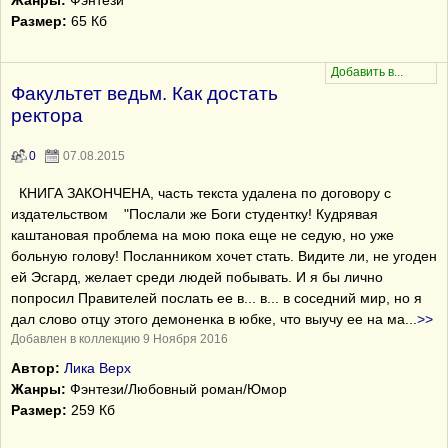
Жанры:
Фэнтези
Размер:
65 Кб
Факультет ведьм. Как достать
ректора
0
07.08.2015
КНИГА ЗАКОНЧЕНА, часть текста удалена по договору с
издательством "Послали же Боги студентку! Кудрявая
каштановая проблема на мою пока еще не седую, но уже
больную голову! Посланником хочет стать. Видите ли, не угоден
ей Эсгард, желает среди людей побывать. И я бы лично
попросил Правителей послать ее в... в... в соседний мир, но я
дал слово отцу этого демоненка в юбке, что выучу ее на ма
...
>>
Добавлен в коллекцию 9 Ноября 2016
Автор:
Лика Верх
Жанры:
Фэнтези/Любовный роман/Юмор
Размер:
259 Кб