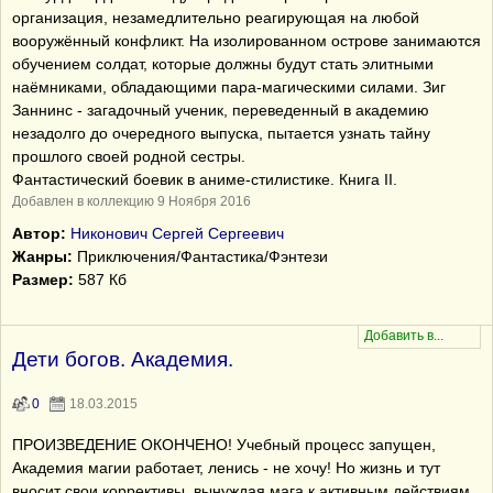
организация, незамедлительно реагирующая на любой
вооружённый конфликт. На изолированном острове занимаются
обучением солдат, которые должны будут стать элитными
наёмниками, обладающими пара-магическими силами. Зиг
Заннинс - загадочный ученик, переведенный в академию
незадолго до очередного выпуска, пытается узнать тайну
прошлого своей родной сестры.
Фантастический боевик в аниме-стилистике. Книга II.
Добавлен в коллекцию 9 Ноября 2016
Автор:
Никонович Сергей Сергеевич
Жанры:
Приключения/Фантастика/Фэнтези
Размер:
587 Кб
Дети богов. Академия.
0
18.03.2015
ПРОИЗВЕДЕНИЕ ОКОНЧЕНО! Учебный процесс запущен,
Академия магии работает, ленись - не хочу! Но жизнь и тут
вносит свои коррективы, вынуждая мага к активным действиям.