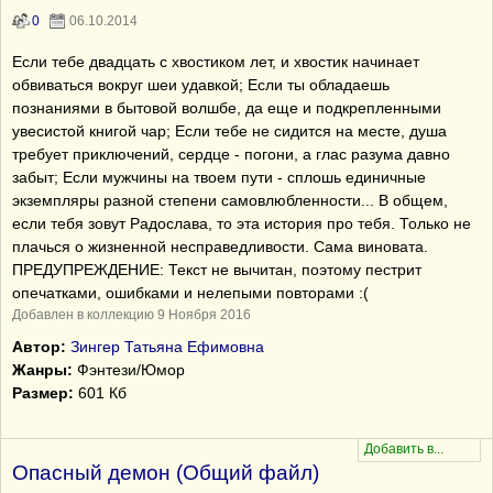
0
06.10.2014
Если тебе двадцать с хвостиком лет, и хвостик начинает
обвиваться вокруг шеи удавкой; Если ты обладаешь
познаниями в бытовой волшбе, да еще и подкрепленными
увесистой книгой чар; Если тебе не сидится на месте, душа
требует приключений, сердце - погони, а глас разума давно
забыт; Если мужчины на твоем пути - сплошь единичные
экземпляры разной степени самовлюбленности... В общем,
если тебя зовут Радослава, то эта история про тебя. Только не
плачься о жизненной несправедливости. Сама виновата.
ПРЕДУПРЕЖДЕНИЕ: Текст не вычитан, поэтому пестрит
опечатками, ошибками и нелепыми повторами :(
Добавлен в коллекцию 9 Ноября 2016
Автор:
Зингер Татьяна Ефимовна
Жанры:
Фэнтези/Юмор
Размер:
601 Кб
Опасный демон (Общий файл)