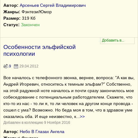
Автор:
Арсеньев Сергей Владимирович
Жанры:
Фэнтези/Юмор
Размер:
319 Кб
Статус:
Закончен
Особенности эльфийской
психологии
9
29.04.2012
Все началось с телефонного звонка, вернее, вопроса: "А как вы,
Андрей Игоревич, относитесь к темным эльфам?" Собственно,
на этой радужной ноте началось и почти сразу закончилось мое
собеседование с потенциальным работодателем. Скажете, что
кто-то из нас - то ли я, то ли человек на другом конце провода -
сошел с ума? Возможно. Но беда моя в том, что в здравом уме
оказались оба. И еще неизвестно, к
...
>>
Добавлен в коллекцию 9 Ноября 2016
Автор:
Небо В Глазах Ангела