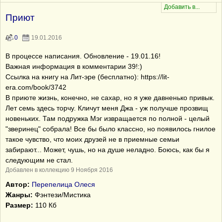
Приют
0
19.01.2016
В процессе написания. Обновление - 19.01.16!
Важная информация в комментарии 39!:)
Ссылка на книгу на Лит-эре (бесплатно): https://lit-
era.com/book/3742
В приюте жизнь, конечно, не сахар, но я уже давненько привык.
Лет семь здесь торчу. Кличут меня Джа - уж получше прозвищ
новеньких. Там подружка Мэг извращается по полной - целый
"зверинец" собрала! Все бы было классно, но появилось гнилое
такое чувство, что моих друзей не в приемные семьи
забирают... Может, чушь, но на душе неладно. Боюсь, как бы я
следующим не стал.
Добавлен в коллекцию 9 Ноября 2016
Автор:
Перепелица Олеся
Жанры:
Фэнтези/Мистика
Размер:
110 Кб