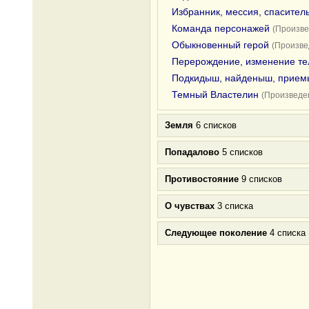
Избранник, мессия, спасител
Команда персонажей
(Произве
Обыкновенный герой
(Произве
Перерождение, изменение те
Подкидыш, найденыш, прие
Темный Властелин
(Произведен
Земля
6 списков
Попадалово
5 списков
Противостояние
9 списков
О чувствах
3 списка
Следующее поколение
4 списка