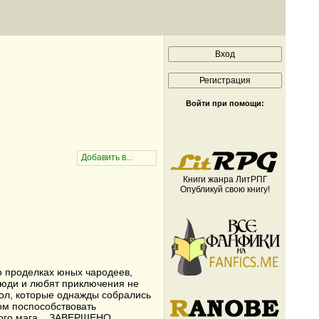
Войти при помощи:
Книги жанра ЛитРПГ
Опубликуй свою книгу!
о проделках юных чародеев,
 люди и любят приключения не
кол, которые однажды собрались
ом поспособствовать
ого мага... ЗАВЕРШЕНО