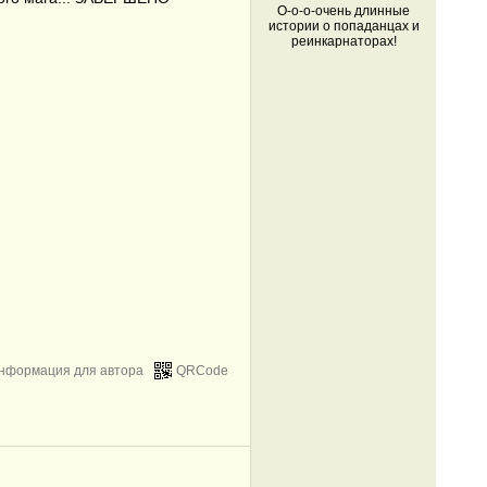
О-о-о-очень длинные
истории о попаданцах и
реинкарнаторах!
нформация для автора
QRCode