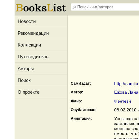
Новости
Рекомендации
Коллекции
Путеводитель
Авторы
Поиск
http://samli
СамИздат:
О проекте
Ежова Лана
Автор:
Фэнтези
Жанр:
08.02.2010 
Опубликован:
Услышав сло
Аннотация:
заставляющи
меньше свои
вместе, что
исполнению