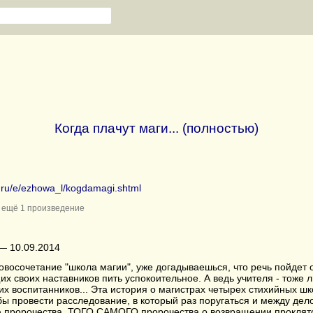
Когда плачут маги... (полностью)
b.ru/e/ezhowa_l/kogdamagi.shtml
ещё 1 произведение
— 10.09.2014
восочетание "школа магии", уже догадываешься, что речь пойдет 
х своих наставников пить успокоительное. А ведь учителя - тоже
х воспитанников... Эта история о магистрах четырех стихийных ш
бы провести расследование, в который раз поругаться и между дел
 пророчества. ТОГО САМОГО пророчества о возвращении проклят