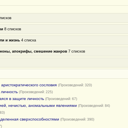
писков
ни
8 списков
ли и жизнь
4 списка
аноны, апокрифы, смешение жанров
7 списков
 аристократического сословия
(Произведений: 320)
 личность
(Произведений: 225)
яся в защите личность
(Произведений: 67)
гией, нечистью, аномальными явлениями
(Произведений: 84)
83)
аделенная сверхспособностями
(Произведений: 390)
7)