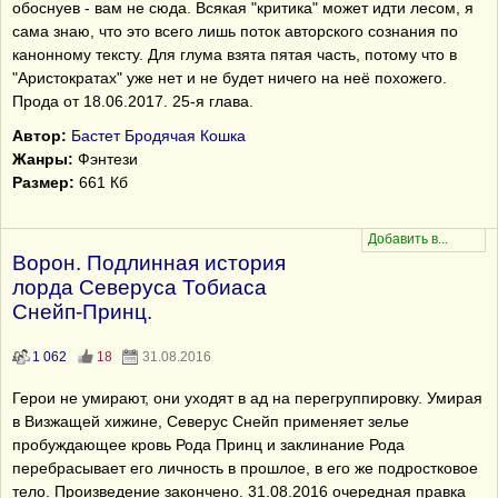
обоснуев - вам не сюда. Всякая "критика" может идти лесом, я
сама знаю, что это всего лишь поток авторского сознания по
канонному тексту. Для глума взята пятая часть, потому что в
"Аристократах" уже нет и не будет ничего на неё похожего.
Прода от 18.06.2017. 25-я глава.
Автор:
Бастет Бродячая Кошка
Жанры:
Фэнтези
Размер:
661 Кб
Ворон. Подлинная история
лорда Северуса Тобиаса
Снейп-Принц.
1 062
18
31.08.2016
Герои не умирают, они уходят в ад на перегруппировку. Умирая
в Визжащей хижине, Северус Снейп применяет зелье
пробуждающее кровь Рода Принц и заклинание Рода
перебрасывает его личность в прошлое, в его же подростковое
тело. Произведение закончено. 31.08.2016 очередная правка