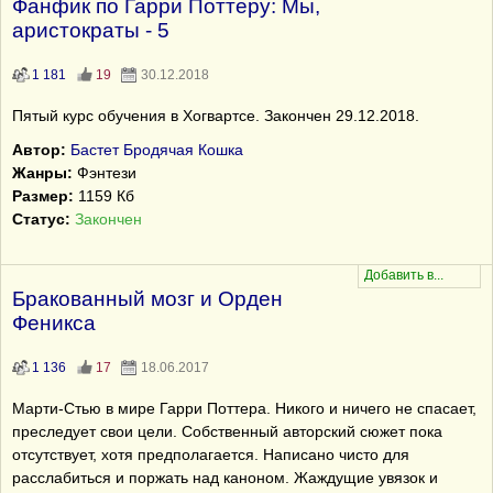
Фанфик по Гарри Поттеру: Мы,
аристократы - 5
1 181
19
30.12.2018
Пятый курс обучения в Хогвартсе. Закончен 29.12.2018.
Автор:
Бастет Бродячая Кошка
Жанры:
Фэнтези
Размер:
1159 Кб
Статус:
Закончен
Бракованный мозг и Орден
Феникса
1 136
17
18.06.2017
Марти-Стью в мире Гарри Поттера. Никого и ничего не спасает,
преследует свои цели. Собственный авторский сюжет пока
отсутствует, хотя предполагается. Написано чисто для
расслабиться и поржать над каноном. Жаждущие увязок и