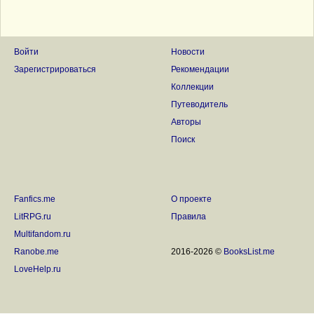
Войти
Новости
Зарегистрироваться
Рекомендации
Коллекции
Путеводитель
Авторы
Поиск
Fanfics.me
О проекте
LitRPG.ru
Правила
Multifandom.ru
Ranobe.me
2016-2026 ©
BooksList.me
LoveHelp.ru