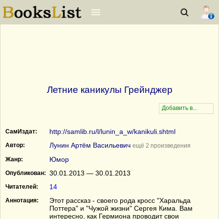
Летние каникулы Грейнджер
http://samlib.ru/l/lunin_a_w/kanikuli.shtml
СамИздат:
Лунин Артём Васильевич
Автор:
ещё 2 произведения
Юмор
Жанр:
30.01.2013 — 30.01.2013
Опубликован:
14
Читателей:
Этот рассказ - своего рода кросс "Харальда
Аннотация:
Поттера" и "Чужой жизни" Сергея Кима. Вам
интересно, как Гермиона проводит свои