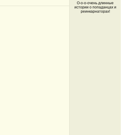
О-о-о-очень длинные
истории о попаданцах и
реинкарнаторах!