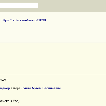
:
https://fanfics.me/user841830
дует:
йнджер
Лунин Артём Васильевич
автора
сылка к Еве)