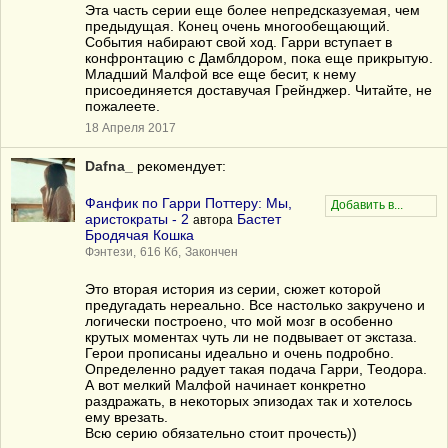
Эта часть серии еще более непредсказуемая, чем
предыдущая. Конец очень многообещающий.
События набирают свой ход. Гарри вступает в
конфронтацию с Дамблдором, пока еще прикрытую.
Младший Малфой все еще бесит, к нему
присоединяется доставучая Грейнджер. Читайте, не
пожалеете.
18 Апреля 2017
Dafna_
рекомендует:
Фанфик по Гарри Поттеру: Мы,
аристократы - 2
Бастет
автора
Бродячая Кошка
Фэнтези,
616 Кб,
Закончен
Это вторая история из серии, сюжет которой
предугадать нереально. Все настолько закручено и
логически построено, что мой мозг в особенно
крутых моментах чуть ли не подвывает от экстаза.
Герои прописаны идеально и очень подробно.
Определенно радует такая подача Гарри, Теодора.
А вот мелкий Малфой начинает конкретно
раздражать, в некоторых эпизодах так и хотелось
ему врезать.
Всю серию обязательно стоит прочесть))