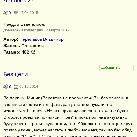
Человек 2.0
9
17.04.2015
Фэндом Евангелион.
Добавлен в коллекцию 12 Марта 2017
Автор:
Переладов Владимир
Жанры:
Фантастика
Размер:
482 Кб
Без цели.
8
05.10.2014
Во первых: Миник (Вероятно не превысит 417к. без описания
внешности форм и т д, фактура туалетной бумаги что
использует ГГ и весь Нерв в придачу описана так же не будет.
Второе: проект за причиной "Прёт" и пока причина актуально
буду писать. Третье: куда это идёт я Абсолютно не контролирую
поэтому конец может настать в любой момент, так что без обид
и криков "Слил". П.С. Ах да, мат, юмор, жестокое обращения с