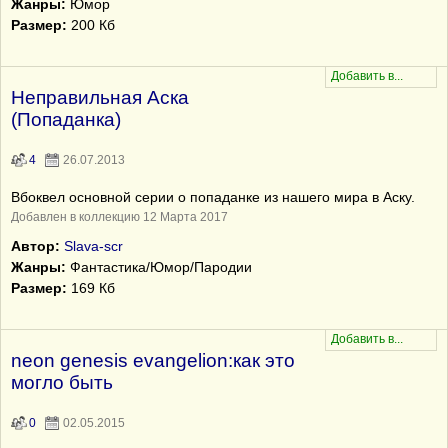
Жанры:
Юмор
Размер:
200 Кб
Неправильная Аска
(Попаданка)
4
26.07.2013
Вбоквел основной серии о попаданке из нашего мира в Аску.
Добавлен в коллекцию 12 Марта 2017
Автор:
Slava-scr
Жанры:
Фантастика/Юмор/Пародии
Размер:
169 Кб
neon genesis evangelion:как это
могло быть
0
02.05.2015