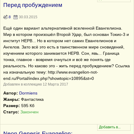
Перед пробуждением
8
30.03.2015
Ещё один вариант альтернативной вселенной Евангелиона.
Мир в котором произошёл Второй Удар, был основан Токио-3 и
институт НЕРВ... Но в котором нет самих Евангелионов и
Ангелов. Зато всё это есть в таинственном мире сновидений,
изучением которого занимается НЕРВ. Сон, явь... Граница
тонка, главное - вовремя очнуться и всё же понять где
реальность. Но каково это - жить перед пробуждением? Ссылка
на изначальную тему: http://www.evangelion-not-
end.ru/Portal/index.php?showtopic=10895&st=0
Добавлен в коллекцию 12 Марта 2017
Автор:
Dormiens
Жанры:
Фантастика
Размер:
595 Кб
Статус:
Закончен
Neon Genesis Evangelion: