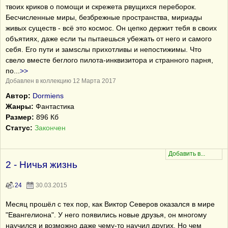
твоих криков о помощи и скрежета рвущихся переборок.
Бесчисленные миры, безбрежные пространства, мириады
живых существ - всё это космос. Он цепко держит тебя в своих
объятиях, даже если ты пытаешься убежать от него и самого
себя. Его пути и замsслы прихотливы и непостижимы. Что
свело вместе беглого пилота-инквизитора и странного парня,
по
...
>>
Добавлен в коллекцию 12 Марта 2017
Автор:
Dormiens
Жанры:
Фантастика
Размер:
896 Кб
Статус:
Закончен
2 - Ничья жизнь
24
30.03.2015
Месяц прошёл с тех пор, как Виктор Северов оказался в мире
"Евангелиона". У него появились новые друзья, он многому
научился и возможно даже чему-то научил других. Но чем