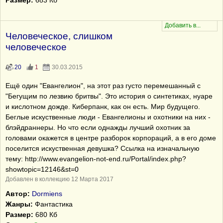
Размер:
683 Кб
Человеческое, слишком
человеческое
20
1
30.03.2015
Ещё один "Евангелион", на этот раз густо перемешанный с
"Бегущим по лезвию бритвы". Это история о синтетиках, нуаре
и кислотном дожде. Киберпанк, как он есть. Мир будущего.
Беглые искуственные люди - Евангелионы и охотники на них -
блэйдраннеры. Но что если однажды лучший охотник за
головами окажется в центре разборок корпораций, а в его доме
поселится искуственная девушка? Ссылка на изначальную
тему: http://www.evangelion-not-end.ru/Portal/index.php?
showtopic=12146&st=0
Добавлен в коллекцию 12 Марта 2017
Автор:
Dormiens
Жанры:
Фантастика
Размер:
680 Кб