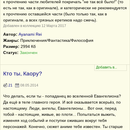
к прочтению части любителей покричать "не так всё было!" (то
есть не так, как в оригинале), и категорически не рекомендуется
к прочтению оставшейся части (было только так, как в
оригинале, а всех грязных еретиков надо сжечь).
Добавлен в коллекцию 12 Марта 2017
Автор:
Ayanami Rei
Жанры:
Приключения/Фантастика/Философия
Размер:
2994 Кб
Статус:
Закончен
Кто ты, Каору?
21
08.05.2014
Что делать, если ты - попаданец во вселенной Евангелиона?
Да ещё в теле главного героя. И всё оказывается всерьёз, по
настоящему. Люди, ангелы, Евангелионы... Вот они, перед
тобой - настоящие, живые, во плоти... Попытаться выжить,
изменяя ход событий и поступки оживших вокруг тебя
персонажей. Конечно, сюжет аниме тебе известен. Ты старше