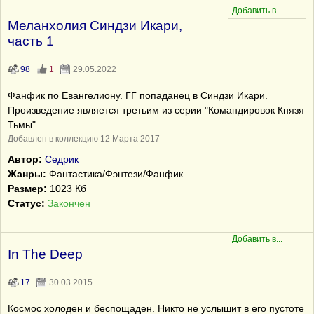
Меланхолия Синдзи Икари,
часть 1
98
1
29.05.2022
Фанфик по Евангелиону. ГГ попаданец в Синдзи Икари.
Произведение является третьим из серии "Командировок Князя
Тьмы".
Добавлен в коллекцию 12 Марта 2017
Автор:
Седрик
Жанры:
Фантастика/Фэнтези/Фанфик
Размер:
1023 Кб
Статус:
Закончен
In The Deep
17
30.03.2015
Космос холоден и беспощаден. Никто не услышит в его пустоте