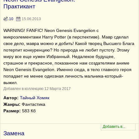
Практикант
10
15.06.2013
WARNING! FANFIC! Neon Genesis Evangelion с
микроэлементами Harry Potter (в перспективе). Мавр сделал
свое дело, мавра можно и добить! Какой творец Высшего Блага
потерпит конкуренцию? Но природа не любит пустоту. Этому
миру все еще нужен Избранный. Недалекое будущее,
страшное и прекрасное, показанное нам создателями аниме
Neon Genesis Evangelion. Именно сюда, в тело главного героя
попадает не менее одиозная личность мальчика-который-
выжил.
Добавлен в коллекцию 12 Марта 2017
Автор:
Тайный Хомяк
Жанры:
Фантастика
Размер:
583 Кб
Замена