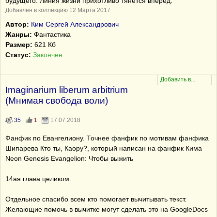
будущего. Линия жизни прихотливо тянется вперёд.
Добавлен в коллекцию 12 Марта 2017
Автор:
Ким Сергей Александрович
Жанры:
Фантастика
Размер:
621 Кб
Статус:
Закончен
Imaginarium liberum arbitrium
(Мнимая свобода воли)
35
1
17.07.2018
Фанфик по Евангелиону. Точнее фанфик по мотивам фанфика
Шипарева Кто ты, Каору?, который написан на фанфик Кима
Neon Genesis Evangelion: Чтобы выжить
14ая глава целиком.
Отдельное спасибо всем кто помогает вычитывать текст.
Желающие помочь в вычитке могут сделать это на GoogleDocs