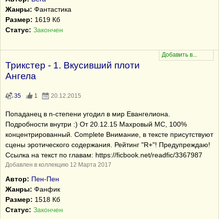
Жанры:
Фантастика
Размер:
1619 Кб
Статус:
Закончен
Трикстер - 1. Вкусивший плоти
Ангела
35
1
20.12.2015
Попаданец в n-степени угодил в мир Евангелиона.
Подробности внутри :) От 20.12.15 Махровый МС, 100%
концентрированный. Сomplete Внимание, в тексте присутствуют
сцены эротического содержания. Рейтинг "R+"! Предупреждаю!
Ссылка на текст по главам: https://ficbook.net/readfic/3367987
Добавлен в коллекцию 12 Марта 2017
Автор:
Пен-Пен
Жанры:
Фанфик
Размер:
1518 Кб
Статус:
Закончен