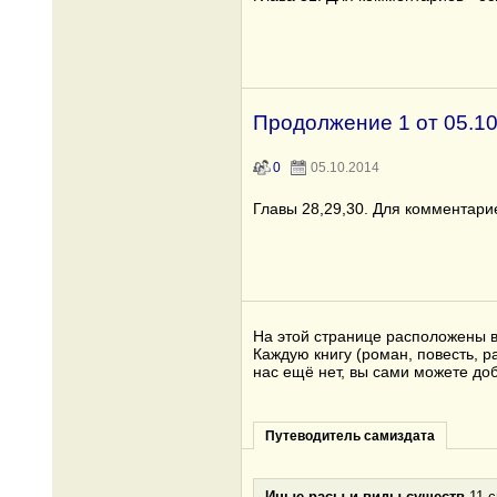
Продолжение 1 от 05.10
0
05.10.2014
Главы 28,29,30. Для комментари
На этой странице расположены вс
Каждую книгу (роман, повесть, р
нас ещё нет, вы сами можете до
Путеводитель самиздата
Иные расы и виды существ
11 с