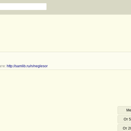
ате:
http://samlib.ru/n/neglesor
Ме
От 5
От 2