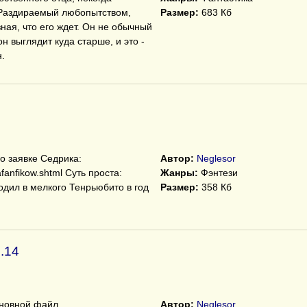
. Раздираемый любопытством,
Размер:
683 Кб
зная, что его ждет. Он не обычный
н выглядит куда старше, и это -
.
о заявке Седрика:
Автор:
Neglesor
ljafanfikow.shtml Суть проста:
Жанры:
Фэнтези
одил в мелкого Тенрьюбито в год
Размер:
358 Кб
.14
сновной файл
Автор:
Neglesor