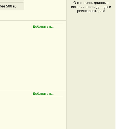
О-о-о-очень длинные
лее 500 кб
истории о попаданцах и
реинкарнаторах!