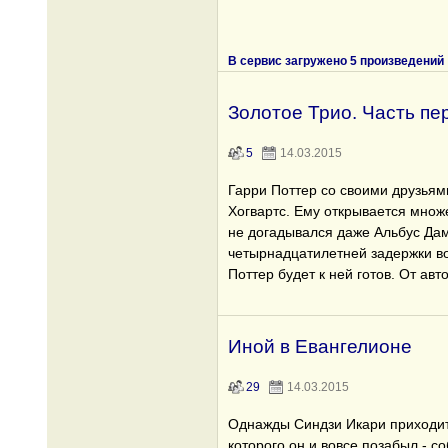
В сервис загружено 5 произведений
Золотое Трио. Часть пе
5
14.03.2015
Гарри Поттер со своими друзьям
Хогвартс. Ему открывается множе
не догадывался даже Альбус Да
четырнадцатилетней задержки во
Поттер будет к ней готов. От ав
Иной в Евангелионе
29
14.03.2015
Однажды Синдзи Икари приходит
которого он и вовсе позабыл - со