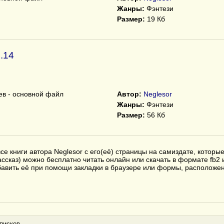
Жанры:
Фэнтези
Размер:
19 Кб
.14
ев - основной файл
Автор:
Neglesor
Жанры:
Фэнтези
Размер:
56 Кб
е книги автора Neglesor с его(её) страницы на самиздате, которы
ассказ) можно бесплатно читать онлайн или скачать в формате fb2 и
бавить её при помощи закладки в браузере или формы, расположен
писков