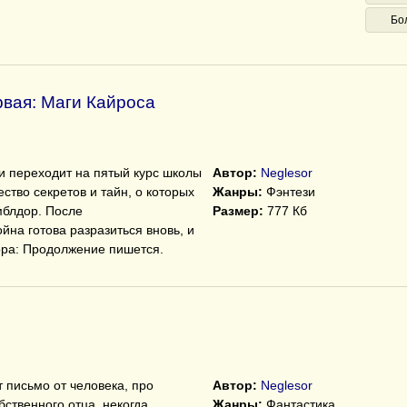
Бо
рвая: Маги Кайроса
и переходит на пятый курс школы
Автор:
Neglesor
ство секретов и тайн, о которых
Жанры:
Фэнтези
мблдор. После
Размер:
777 Кб
йна готова разразиться вновь, и
тора: Продолжение пишется.
 письмо от человека, про
Автор:
Neglesor
бственного отца, некогда
Жанры:
Фантастика