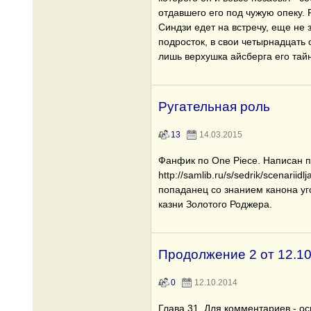
отдавшего его под чужую опеку
Синдзи едет на встречу, еще не 
подросток, в свои четырнадцать о
лишь верхушка айсберга его тайн
Ругательная роль
13
14.03.2015
Фанфик по One Piece. Написан п
http://samlib.ru/s/sedrik/scenariid
попаданец со знанием канона уг
казни Золотого Роджера.
Продолжение 2 от 12.10
0
12.10.2014
Глава 31. Для комментариев - о