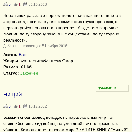
0
1
31.10.2013
Небольшой рассказ о первом полете начинающего пилота и
астронавта, новичка в деле космических грузоперевозок, с
первого рейса попавшего в переплет. А ждет его встреча с
людьми по ту сторону закона и с существами по ту сторону
реальности.
Добавлен в коллекцию 5 Ноября 2016
Автор:
Ваго
Жанры:
Фантастика/Фэнтези/Юмор
Размер:
61 Кб
Статус:
Закончен
Нищий.
0
1
16.12.2012
Бывший спецназовец попадает в параллельный мир - он
спившийся инвалид войны, не умеющий ничего, кроме как
убивать. Кем он станет в новом мире? КУПИТЬ КНИГУ "Нищий"