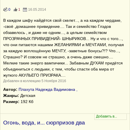
0
1
16.05.2014
В каждом шкфу найдётся свой скелет..., а на каждом чердаке,
-своё ,домашнее привидение.... Так и семейство Глэдов
обзавелось , и даже не одним..., а целым семейством
ПРОЗРАЧНЫХ ПРИВИДЕНИЙ- ШНЫРИКОВ... Ну и что с того...,
что они питаются нашими ЖЕЛАНИЯМИ и МЕЧТАМИ, получая
за каждую воплощённую МЕЧТУ, -заветные бонусы?!? Что...,
Страшно? И совсем не страшно, а очень даже смешно....
Мелкие такие энерго вампичики... Забавным ДУХАМ придётся
объединиться с людьми, с тем, чтобы спасти оба мира от
жуткого АКУЛЬЕГО ПРИЗРАКА....
Добавлен в коллекцию 5 Ноября 2016
Автор:
Плахута Надежда Вадимовна ,
Жанры:
Детская
Размер:
192 Кб
Огонь, вода, и... сюрпризов два