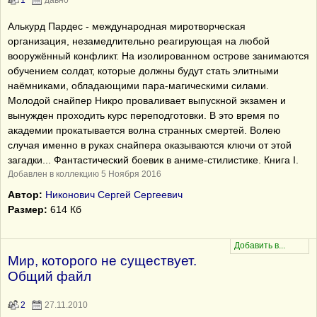
1
давно
Алькурд Пардес - международная миротворческая
организация, незамедлительно реагирующая на любой
вооружённый конфликт. На изолированном острове занимаются
обучением солдат, которые должны будут стать элитными
наёмниками, обладающими пара-магическими силами.
Молодой снайпер Никро проваливает выпускной экзамен и
вынужден проходить курс переподготовки. В это время по
академии прокатывается волна странных смертей. Волею
случая именно в руках снайпера оказываются ключи от этой
загадки... Фантастический боевик в аниме-стилистике. Книга I.
Добавлен в коллекцию 5 Ноября 2016
Автор:
Никонович Сергей Сергеевич
Размер:
614 Кб
Мир, которого не существует.
Общий файл
2
27.11.2010