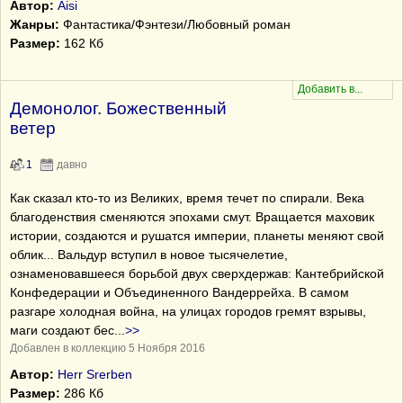
Автор:
Aisi
Жанры:
Фантастика/Фэнтези/Любовный роман
Размер:
162 Кб
Демонолог. Божественный
ветер
1
давно
Как сказал кто-то из Великих, время течет по спирали. Века
благоденствия сменяются эпохами смут. Вращается маховик
истории, создаются и рушатся империи, планеты меняют свой
облик... Вальдур вступил в новое тысячелетие,
ознаменовавшееся борьбой двух сверхдержав: Кантебрийской
Конфедерации и Объединенного Вандеррейха. В самом
разгаре холодная война, на улицах городов гремят взрывы,
маги создают бес
...
>>
Добавлен в коллекцию 5 Ноября 2016
Автор:
Herr Srerben
Размер:
286 Кб