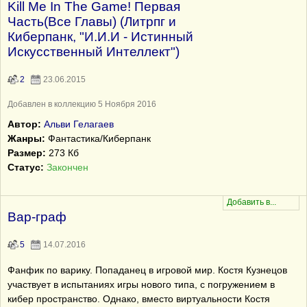
Kill Me In The Game! Первая
Часть(Все Главы) (Литрпг и
Киберпанк, "И.И.И - Истинный
Искусственный Интеллект")
2
23.06.2015
Добавлен в коллекцию 5 Ноября 2016
Автор:
Альви Гелагаев
Жанры:
Фантастика/Киберпанк
Размер:
273 Кб
Статус:
Закончен
Вар-граф
5
14.07.2016
Фанфик по варику. Попаданец в игровой мир. Костя Кузнецов
участвует в испытаниях игры нового типа, с погружением в
кибер пространство. Однако, вместо виртуальности Костя