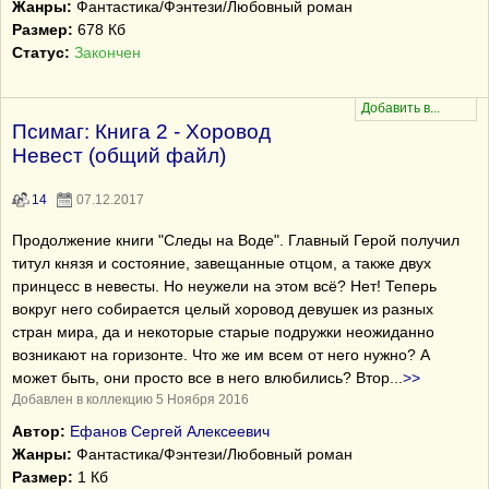
Жанры:
Фантастика/Фэнтези/Любовный роман
Размер:
678 Кб
Статус:
Закончен
Псимаг: Книга 2 - Хоровод
Невест (общий файл)
14
07.12.2017
Продолжение книги "Следы на Воде". Главный Герой получил
титул князя и состояние, завещанные отцом, а также двух
принцесс в невесты. Но неужели на этом всё? Нет! Теперь
вокруг него собирается целый хоровод девушек из разных
стран мира, да и некоторые старые подружки неожиданно
возникают на горизонте. Что же им всем от него нужно? А
может быть, они просто все в него влюбились? Втор
...
>>
Добавлен в коллекцию 5 Ноября 2016
Автор:
Ефанов Сергей Алексеевич
Жанры:
Фантастика/Фэнтези/Любовный роман
Размер:
1 Кб