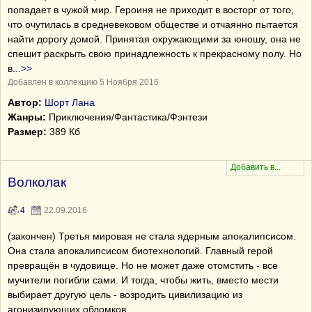
попадает в чужой мир. Героиня не приходит в восторг от того,
что очутилась в средневековом обществе и отчаянно пытается
найти дорогу домой. Принятая окружающими за юношу, она не
спешит раскрыть свою принадлежность к прекрасному полу. Но
в
...
>>
Добавлен в коллекцию 5 Ноября 2016
Автор:
Шорт Лана
Жанры:
Приключения/Фантастика/Фэнтези
Размер:
389 Кб
Волколак
4
22.09.2016
(закончен) Третья мировая не стала ядерным апокалипсисом.
Она стала апокалипсисом биотехнологий. Главный герой
превращён в чудовище. Но не может даже отомстить - все
мучители погибли сами. И тогда, чтобы жить, вместо мести
выбирает другую цель - возродить цивилизацию из
агонизирующих обломков.