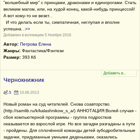
"волшебный мир" с принцами, драконами и единорогами. Стать
великим магом, или, на худой конец, какой-нибудь принцессой!
А вот кому-то не везет...
И что делать если ты, симпатичная, неглупая и вполне
успешна
...
>>
Добавлен в коллекцию 5 Ноября 2016
Автор:
Петрова Елена
Жанры:
Фантастика/Фэнтези
Размер:
393 Кб
Чернокнижник
5
10.06.2013
Новый роман на суд читателей. Снова соавторство.
(http://samlib.ru/k/kalashnikow_s_a/) АННОТАЦИЯ:Волей случая -
сбоя компьютерной программы - группа подростков
оказывается во взрослой игре. Но все загадки разгаданы а пути
- пройдены. Для сплочённой команды детей зубодробительные
задачки, придуманные умными дяденьками, оказались