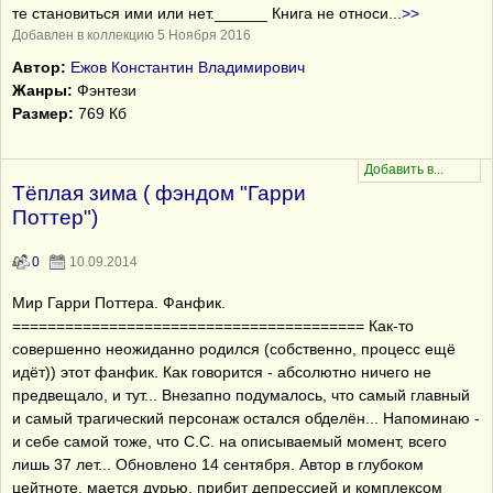
те становиться ими или нет.______ Книга не относи
...
>>
Добавлен в коллекцию 5 Ноября 2016
Автор:
Ежов Константин Владимирович
Жанры:
Фэнтези
Размер:
769 Кб
Тёплая зима ( фэндом "Гарри
Поттер")
0
10.09.2014
Мир Гарри Поттера. Фанфик.
======================================== Как-то
совершенно неожиданно родился (собственно, процесс ещё
идёт)) этот фанфик. Как говорится - абсолютно ничего не
предвещало, и тут... Внезапно подумалось, что самый главный
и самый трагический персонаж остался обделён... Напоминаю -
и себе самой тоже, что С.С. на описываемый момент, всего
лишь 37 лет... Обновлено 14 сентября. Автор в глубоком
цейтноте, мается дурью, прибит депрессией и комплексом