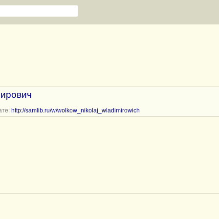
мирович
ате:
http://samlib.ru/w/wolkow_nikolaj_wladimirowich