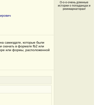
О-о-о-очень длинные
истории о попаданцах и
реинкарнаторах!
ирович
 на самиздате, которые были
и скачать в формате fb2 или
узере или формы, расположенной