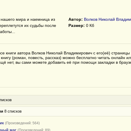
 нашего мира и наемница из
Автор:
Волков Николай Владим
переплетутся их судьбы после
Размер:
0 Кб
аботы...
се книги автора Волков Николай Владимирович с его(её) страницы
книгу (роман, повесть, рассказ) можно бесплатно читать онлайн ил
с ещё нет, вы сами можете добавить её при помощи закладки в бра
писков
ни
8 списков
ик
(Произведений: 564)
мный маг
(Произведений: 89)