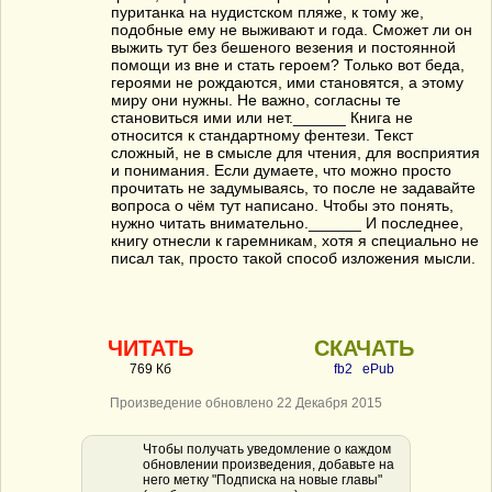
пуританка на нудистском пляже, к тому же,
подобные ему не выживают и года. Сможет ли он
выжить тут без бешеного везения и постоянной
помощи из вне и стать героем? Только вот беда,
героями не рождаются, ими становятся, а этому
миру они нужны. Не важно, согласны те
становиться ими или нет.______ Книга не
относится к стандартному фентези. Текст
сложный, не в смысле для чтения, для восприятия
и понимания. Если думаете, что можно просто
прочитать не задумываясь, то после не задавайте
вопроса о чём тут написано. Чтобы это понять,
нужно читать внимательно.______ И последнее,
книгу отнесли к гаремникам, хотя я специально не
писал так, просто такой способ изложения мысли.
ЧИТАТЬ
СКАЧАТЬ
769 Кб
fb2
ePub
Произведение обновлено 22 Декабря 2015
Чтобы получать уведомление о каждом
обновлении произведения, добавьте на
него метку "Подписка на новые главы"