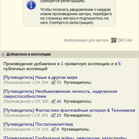
(требуется регистрация).
Чтобы получать уведомление о каждом
новом произведении автора, перейдите
на страницу автора и подпишитесь на
него (требуется регистрация).
Информация для автора
QRCode
Добавлено в коллекции
Произведение добавлено в
1
приватную коллекцию и в
5
публичных коллекций
[Путеводитель] Наши в другом мире
(Произведения с СИ: 564
71
Путеводитель
)
[Путеводитель] Необыкновенная личность, наделенная
сверхспособностями
(Произведения с СИ: 390
34
Путеводитель
)
[Путеводитель] Фантастико-фэнтезийные истории & Техномагия
(Произведения с СИ: 201
23
Путеводитель
)
[Путеводитель] Постапокалиптика
(Произведения с СИ: 104
9
Путеводитель
)
[Путеводитель] Глобальные войны, революции, катастрофы