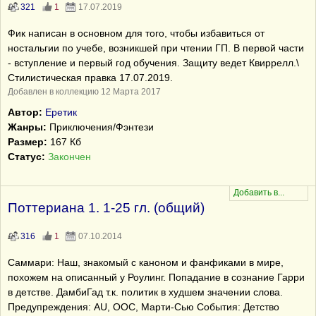
321
1
17.07.2019
Фик написан в основном для того, чтобы избавиться от
ностальгии по учебе, возникшей при чтении ГП. В первой части
- вступление и первый год обучения. Защиту ведет Квиррелл.\
Стилистическая правка 17.07.2019.
Добавлен в коллекцию 12 Марта 2017
Автор:
Еретик
Жанры:
Приключения/Фэнтези
Размер:
167 Кб
Статус:
Закончен
Поттериана 1. 1-25 гл. (общий)
316
1
07.10.2014
Саммари: Наш, знакомый с каноном и фанфиками в мире,
похожем на описанный у Роулинг. Попадание в сознание Гарри
в детстве. ДамбиГад т.к. политик в худшем значении слова.
Предупреждения: AU, OOC, Марти-Сью События: Детство