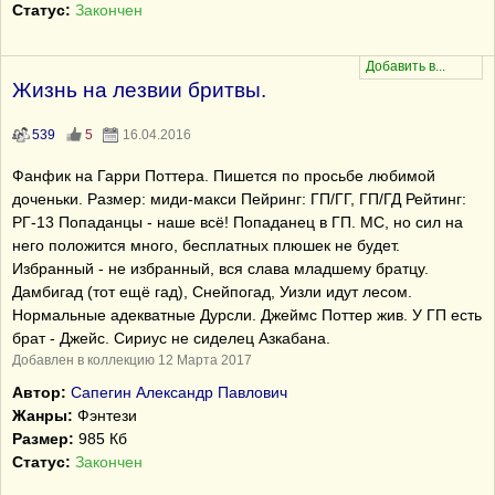
Статус:
Закончен
Жизнь на лезвии бритвы.
539
5
16.04.2016
Фанфик на Гарри Поттера. Пишется по просьбе любимой
доченьки. Размер: миди-макси Пейринг: ГП/ГГ, ГП/ГД Рейтинг:
РГ-13 Попаданцы - наше всё! Попаданец в ГП. МС, но сил на
него положится много, бесплатных плюшек не будет.
Избранный - не избранный, вся слава младшему братцу.
Дамбигад (тот ещё гад), Снейпогад, Уизли идут лесом.
Нормальные адекватные Дурсли. Джеймс Поттер жив. У ГП есть
брат - Джейс. Сириус не сиделец Азкабана.
Добавлен в коллекцию 12 Марта 2017
Автор:
Сапегин Александр Павлович
Жанры:
Фэнтези
Размер:
985 Кб
Статус:
Закончен