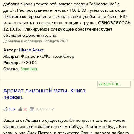
добавки в конец текста отбиваются словом "обновление" с
датой. Распространение текста - ТОЛЬКО путём ссылок сюда!
Никакого копирования и выкладывания где бы то ни было! FB2
можно скачать по ссылке в аннотации к группе. ОБНОВЛЯЛОСЬ
12.10.16. Планируемое следующее обновление: будет
объявлено дополнительно.
Добавлен в коллекцию 12 Марта 2017
Автор:
Hitech Алекс
Жанры:
Фантастика/Фэнтези/Юмор
Размер:
2430 Кб
Статус:
Закончен
Аромат лимонной мяты. Книга
первая.
616
12
10.09.2017
Защиты от Авады не существует. От непростительного можно
уклониться или заслониться чем-нибудь. Или кем-нибудь. Как
удачно, что Лили Поттер, в девичестве Эванс, задолго до брака