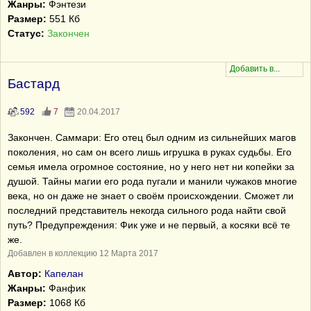
Жанры:
Фэнтези
Размер:
551 Кб
Статус:
Закончен
Бастард
592
7
20.04.2017
Закончен. Саммари: Его отец был одним из сильнейших магов
поколения, но сам он всего лишь игрушка в руках судьбы. Его
семья имела огромное состояние, но у него нет ни копейки за
душой. Тайны магии его рода пугали и манили чужаков многие
века, но он даже не знает о своём происхождении. Сможет ли
последний представитель некогда сильного рода найти свой
путь? Предупреждения: Фик уже и не первый, а косяки всё те
же.
Добавлен в коллекцию 12 Марта 2017
Автор:
Капелан
Жанры:
Фанфик
Размер:
1068 Кб