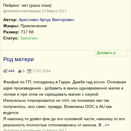
Пейринг: нет (рано пока)
Добавлен в коллекцию 12 Марта 2017
Автор:
Арестович Артур Викторович
Жанры:
Приключения
Размер:
717 Кб
Статус:
Закончен
Род матери
444
3
17.07.2014
Фанфик по ГП, попаданец в Гарри. Дамби гад ессно. Основная
идея произведения - добавить в канон одновременно магии и
логики и при этом не скрещивать магию с наукой.
Изначально планировался не гп/гг, не понимаю как так
получилось, оно само, правда. Возможны OOC и AU как
водится.
Я наконец-то довёл фик до его основной части, наконец-то его
реальность полностью отпочковалась от канона. В
...
>>
Добавлен в коллекцию 12 Марта 2017