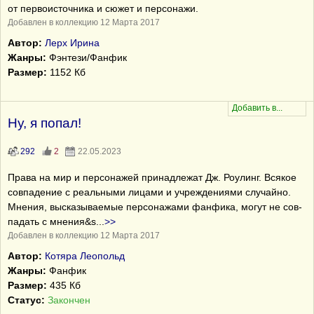
от первоисточника и сюжет и персонажи.
Добавлен в коллекцию 12 Марта 2017
Автор:
Лерх Ирина
Жанры:
Фэнтези/Фанфик
Размер:
1152 Кб
Ну, я попал!
292
2
22.05.2023
Пра­ва на мир и пер­со­на­жей при­над­ле­жат Дж. Роу­линг. Вся­кое
сов­па­де­ние с ре­аль­ны­ми ли­ца­ми и уч­реж­де­ни­я­ми слу­чай­но.
Мне­ния, вы­ска­зы­ва­е­мые пер­со­на­жа­ми фан­фи­ка, мо­гут не со­в­
па­дать с мне­ни­я&s
...
>>
Добавлен в коллекцию 12 Марта 2017
Автор:
Котяра Леопольд
Жанры:
Фанфик
Размер:
435 Кб
Статус:
Закончен