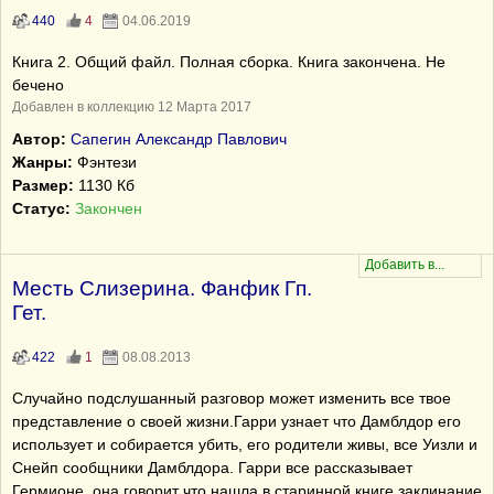
440
4
04.06.2019
Книга 2. Общий файл. Полная сборка. Книга закончена. Не
бечено
Добавлен в коллекцию 12 Марта 2017
Автор:
Сапегин Александр Павлович
Жанры:
Фэнтези
Размер:
1130 Кб
Статус:
Закончен
Месть Слизерина. Фанфик Гп.
Гет.
422
1
08.08.2013
Случайно подслушанный разговор может изменить все твое
представление о своей жизни.Гарри узнает что Дамблдор его
использует и собирается убить, его родители живы, все Уизли и
Снейп сообщники Дамблдора. Гарри все рассказывает
Гермионе, она говорит что нашла в старинной книге заклинание