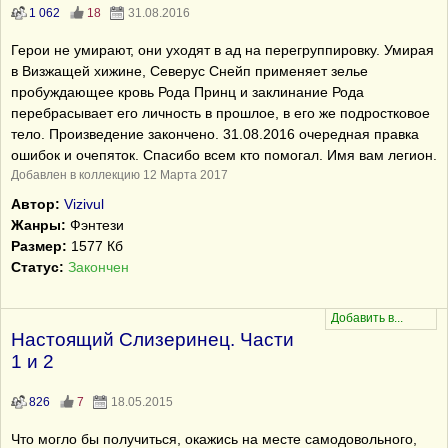
1 062
18
31.08.2016
Герои не умирают, они уходят в ад на перегруппировку. Умирая
в Визжащей хижине, Северус Снейп применяет зелье
пробуждающее кровь Рода Принц и заклинание Рода
перебрасывает его личность в прошлое, в его же подростковое
тело. Произведение закончено. 31.08.2016 очередная правка
ошибок и очепяток. Спасибо всем кто помогал. Имя вам легион.
Добавлен в коллекцию 12 Марта 2017
Автор:
Vizivul
Жанры:
Фэнтези
Размер:
1577 Кб
Статус:
Закончен
Настоящий Слизеринец. Части
1 и 2
826
7
18.05.2015
Что могло бы получиться, окажись на месте самодовольного,