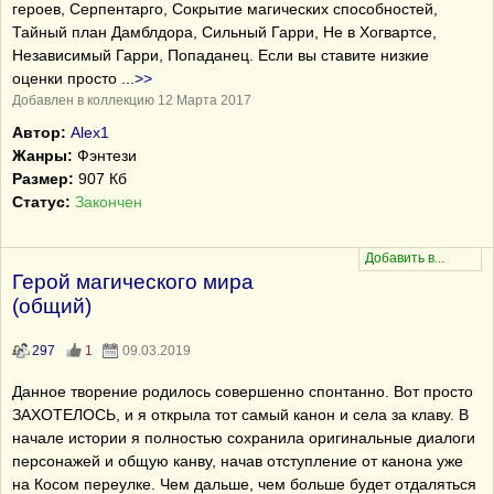
героев, Серпентарго, Сокрытие магических способностей,
Тайный план Дамблдора, Сильный Гарри, Не в Хогвартсе,
Независимый Гарри, Попаданец. Если вы ставите низкие
оценки просто
...
>>
Добавлен в коллекцию 12 Марта 2017
Автор:
Alex1
Жанры:
Фэнтези
Размер:
907 Кб
Статус:
Закончен
Герой магического мира
(общий)
297
1
09.03.2019
Данное творение родилось совершенно спонтанно. Вот просто
ЗАХОТЕЛОСЬ, и я открыла тот самый канон и села за клаву. В
начале истории я полностью сохранила оригинальные диалоги
персонажей и общую канву, начав отступление от канона уже
на Косом переулке. Чем дальше, чем больше будет отдаляться