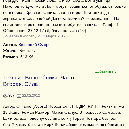
порядке? Капни крови сюда ... и вот сюда. Вот и умница!
Наконец-то Джеймс и Лили могут избавиться от обузы, отправив
ее в приют. Кровная защита спасла героя Британии, да
здравствует сила любви! Девочка выжила? Неожиданно... Но,
возможно, герою еще не раз потребуется защита... Фанф ГП.
Обновление 23.12.17 (Добавлена глава 10)
Добавлен в коллекцию 12 Марта 2017
Автор:
Весенний Смерч
Жанры:
Фэнтези
Размер:
513 Кб
Темные Волшебники. Часть
Вторая. Сила
397
22.02.2012
Автор: Chirsine (Aleera) Персонажи: ГП, ДМ, РУ, НП Рейтинг: PG-
13 Жанр: Роман Размер: Макси Статус: В процессе Саммари:
Если бы все повернулось иначе, и у Гарри Поттера был бы
брат? Каким бы стал мир? Величайшие темные волшебники из