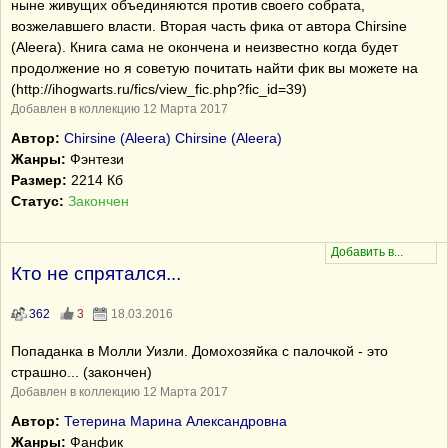
ныне живущих объединяются против своего собрата,
возжелавшего власти. Вторая часть фика от автора Chirsine
(Aleera). Книга сама не окончена и неизвестно когда будет
продолжение но я советую почитать найти фик вы можете на
(http://ihogwarts.ru/fics/view_fic.php?fic_id=39)
Добавлен в коллекцию 12 Марта 2017
Автор:
Chirsine (Aleera) Chirsine (Aleera)
Жанры:
Фэнтези
Размер:
2214 Кб
Статус:
Закончен
Кто не спрятался...
362
3
18.03.2016
Попаданка в Молли Уизли. Домохозяйка с палочкой - это
страшно... (закончен)
Добавлен в коллекцию 12 Марта 2017
Автор:
Тетерина Марина Александровна
Жанры:
Фанфик