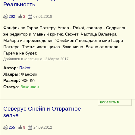
Реальность
262
2
08.01.2018
Фанфик по Гарри Поттеру. Автор - Rakot, соавтор - Седрик он
же редактор и главный критик. Сюжет: Частица Вальтера
Майера из произведения "Симбионт" попадает в мир Гарри
Поттера. Третья часть цикла. Закончено. Важно от автора:
Гарема не будет.
Добавлен в коллекцию 12 Марта 2017
Автор:
Rakot
Жанры:
Фанфик
Размер:
906 Кб
Статус:
Закончен
Северус Снейп и Отвратное
зелье
255
9
24.09.2012