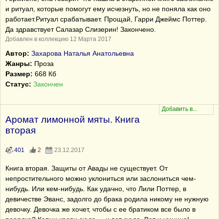
и ритуал, которые помогут ему исчезнуть, но не поняла как оно
работает.Ритуал срабатывает. Прощай, Гарри Джеймс Поттер.
Да здравствует Салазар Слизерин! Закончено.
Добавлен в коллекцию 12 Марта 2017
Автор:
Захарова Наталья Анатольевна
Жанры:
Проза
Размер:
668 Кб
Статус:
Закончен
Аромат лимонной мяты. Книга
вторая
401
2
23.12.2017
Книга вторая. Защиты от Авады не существует. От
непростительного можно уклониться или заслониться чем-
нибудь. Или кем-нибудь. Как удачно, что Лили Поттер, в
девичестве Эванс, задолго до брака родила никому не нужную
девочку. Девочка же хочет, чтобы с ее братиком все было в