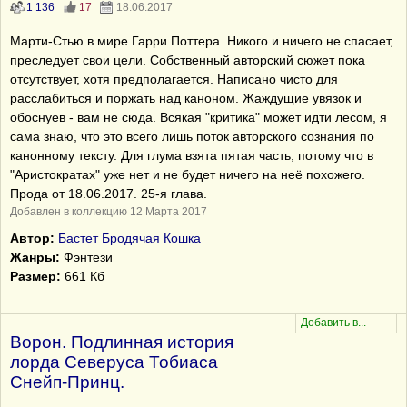
1 136
17
18.06.2017
Марти-Стью в мире Гарри Поттера. Никого и ничего не спасает,
преследует свои цели. Собственный авторский сюжет пока
отсутствует, хотя предполагается. Написано чисто для
расслабиться и поржать над каноном. Жаждущие увязок и
обоснуев - вам не сюда. Всякая "критика" может идти лесом, я
сама знаю, что это всего лишь поток авторского сознания по
канонному тексту. Для глума взята пятая часть, потому что в
"Аристократах" уже нет и не будет ничего на неё похожего.
Прода от 18.06.2017. 25-я глава.
Добавлен в коллекцию 12 Марта 2017
Автор:
Бастет Бродячая Кошка
Жанры:
Фэнтези
Размер:
661 Кб
Ворон. Подлинная история
лорда Северуса Тобиаса
Снейп-Принц.