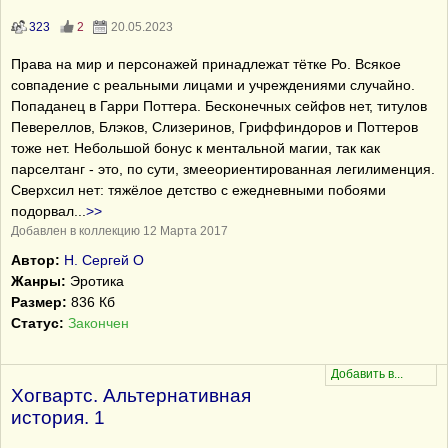
323
2
20.05.2023
Права на мир и персонажей принадлежат тётке Ро. Всякое
совпадение с реальными лицами и учреждениями случайно.
Попаданец в Гарри Поттера. Бесконечных сейфов нет, титулов
Певереллов, Блэков, Слизеринов, Гриффиндоров и Поттеров
тоже нет. Небольшой бонус к ментальной магии, так как
парселтанг - это, по сути, змееориентированная легилименция.
Сверхсил нет: тяжёлое детство с ежедневными побоями
подорвал
...
>>
Добавлен в коллекцию 12 Марта 2017
Автор:
Н. Сергей О
Жанры:
Эротика
Размер:
836 Кб
Статус:
Закончен
Хогвартс. Альтернативная
история. 1