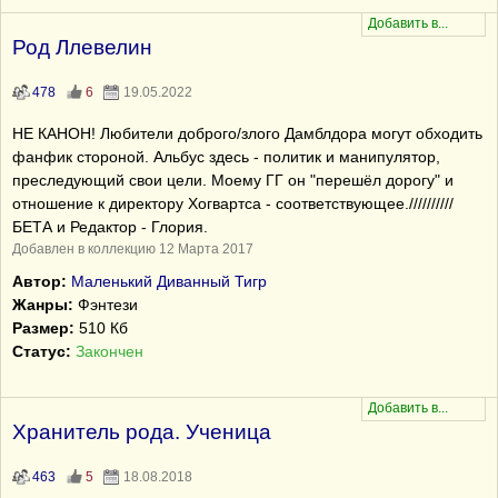
Род Ллевелин
478
6
19.05.2022
НЕ КАНОН! Любители доброго/злого Дамблдора могут обходить
фанфик стороной. Альбус здесь - политик и манипулятор,
преследующий свои цели. Моему ГГ он "перешёл дорогу" и
отношение к директору Хогвартса - соответствующее.//////////
БЕТА и Редактор - Глория.
Добавлен в коллекцию 12 Марта 2017
Автор:
Маленький Диванный Тигр
Жанры:
Фэнтези
Размер:
510 Кб
Статус:
Закончен
Хранитель рода. Ученица
463
5
18.08.2018